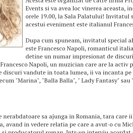
Acesta este organizat de catre firma Pr
Events si va avea loc vinerea aceasta, 
orele 19.00, la Sala Palatului! Invitatul 
acestui eveniment este italianul France
Dupa cum spuneam, invitatul special al
este Francesco Napoli, romanticul itali
detine un numar impresionat de discuri
 Francesco Napoli, un muzician care are la activ 
 discuri vandute in toata lumea, ii va incanta pe
ecum "Marina", "Balla Balla", " Lady Fantasy" sau
 nerabdatoare sa ajunga in Romania, tara care ii
a, avand in vedere relatia pe care a avut-o cu Mic
 si producatorul roman. Intr-un interviu acordat