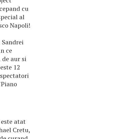
oject
incepand cu
special al
sco Napoli!
 Sandrei
an ce
 de aur si
peste 12
 spectatori
 "Piano
 este atat
hael Cretu,
 de curand