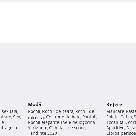
Modă
Reţete
a sexuala
Rochii
Rochii de seara
Rochii de
Mancare
Past
,
,
,
,
atorie
Sex
Costume de baie
Pantofi
Salata
Cafea
,
,
mireasa
,
,
,
,
,
ale
Rochii elegante
Inele de logodna
Tocanita
Cockt
,
,
,
e dragoste
Verighete
Ochelari de soare
Aperitive
Dese
,
,
,
Tendinte 2020
Ciorba perisoa