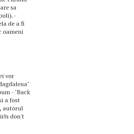
oare sa
oli). -
a de a fi
sc oameni
i vor
 Magdalena"
lbum - "Back
i a fost
, autorul
irls don't