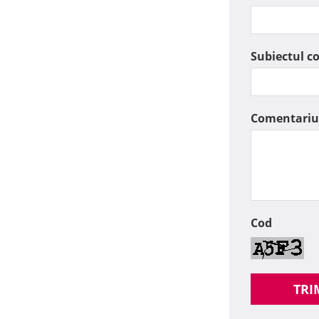
Subiectul c
Comentariu
Cod
TRI