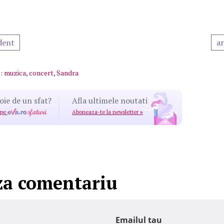
dent
ar
:
muzica
,
concert
,
Sandra
oie de un sfat?
Afla ultimele noutati
 pe
Aboneaza-te la newsletter
»
za comentariu
Emailul tau