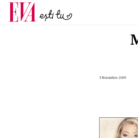
și 60 de ani. De ce te t
Carieră
pe măsură ce înaintez
Actualitate
M
3 Noiembrie 2009