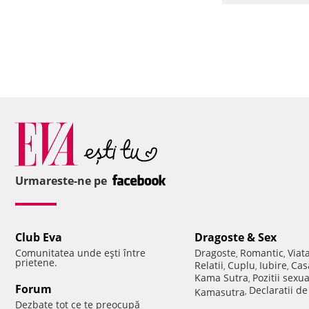
Urmareste-ne pe
Club Eva
Dragoste & Sex
Comunitatea unde eşti între
Dragoste
Romantic
Viat
,
,
prietene.
Relatii
Cuplu
Iubire
Cas
,
,
,
Kama Sutra
Pozitii sexu
,
Forum
Declaratii d
Kamasutra
,
Dezbate tot ce te preocupă