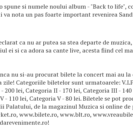
 spune si numele noului album - "Back to life", c
ti va nota un pas foarte important revenirea Sand
eclarat ca nu ar putea sa stea departe de muzica,
riul ei si ca adora sa cante live, acesta fiind cel m
inca nu si-au procurat bilete la concert mai au la 
 zile! Categoriile biletelor sunt urmatoarele: V.I.P.
- 200 lei, Categoria II - 170 lei, Categoria III - 140 
V - 110 lei, Categoria V - 80 lei. Biletele se pot pr
lii Palatului, de la magazinul Muzica si online de
et.ro, www.bilete.ro, www.blt.ro, www.vreaubilet
darevenimente.ro!