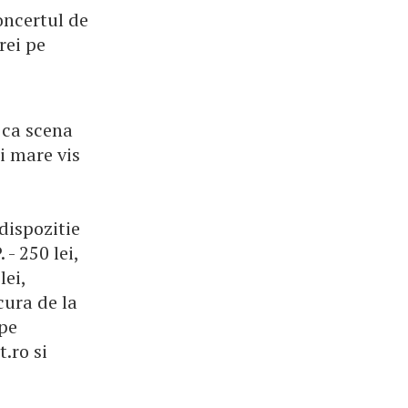
oncertul de
rei pe
 ca scena
ai mare vis
dispozitie
 - 250 lei,
lei,
ocura de la
 pe
.ro si