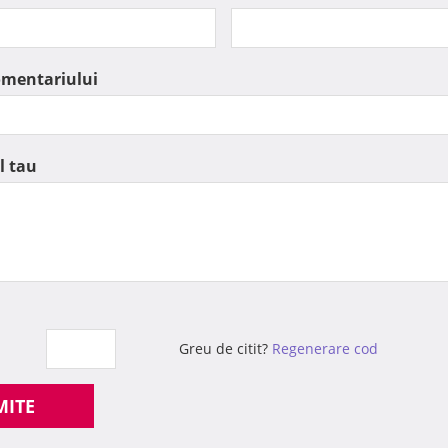
omentariului
l tau
Greu de citit?
Regenerare cod
MITE