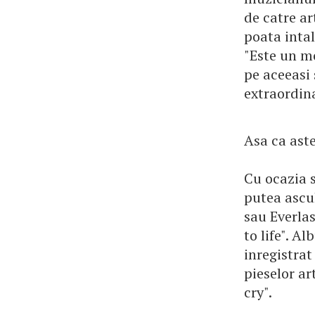
de catre ar
poata intal
"Este un mo
pe aceeasi
extraordina
Asa ca ast
Cu ocazia 
putea ascul
sau Everlas
to life". A
inregistra
pieselor art
cry".