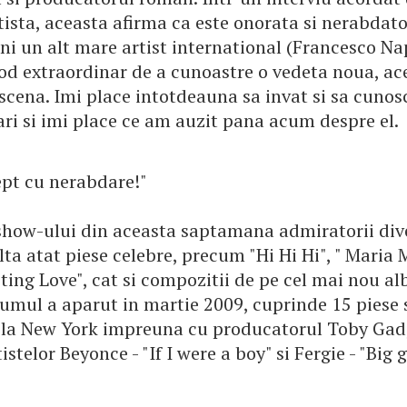
tista, aceasta afirma ca este onorata si nerabdat
ni un alt mare artist international (Francesco Nap
d extraordinar de a cunoastre o vedeta noua, acel
 scena. Imi place intotdeauna sa invat si sa cuno
ri si imi place ce am auzit pana acum despre el.
ept cu nerabdare!"
show-ului din aceasta saptamana admiratorii dive
ta atat piese celebre, precum "Hi Hi Hi", " Maria
ting Love", cat si compozitii de pe cel mai nou a
lbumul a aparut in martie 2009, cuprinde 15 piese s
t la New York impreuna cu producatorul Toby Gad
istelor Beyonce - "If I were a boy" si Fergie - "Big g