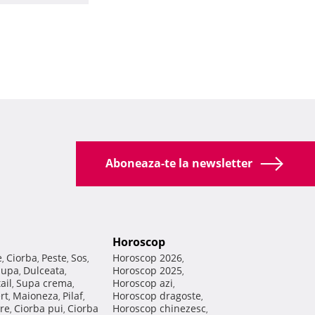
Aboneaza-te la newsletter
Horoscop
e
Ciorba
Peste
Sos
Horoscop 2026
,
,
,
,
,
Supa
Dulceata
Horoscop 2025
,
,
,
ail
Supa crema
Horoscop azi
,
,
,
rt
Maioneza
Pilaf
Horoscop dragoste
,
,
,
,
re
Ciorba pui
Ciorba
Horoscop chinezesc
,
,
,