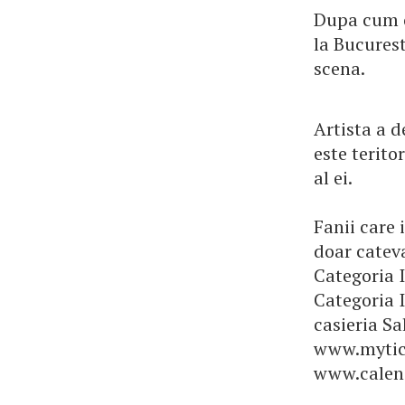
Dupa cum o
la Bucures
scena.
Artista a d
este terito
al ei.
Fanii care 
doar cateva
Categoria I 
Categoria I
casieria Sa
www.mytick
www.calen