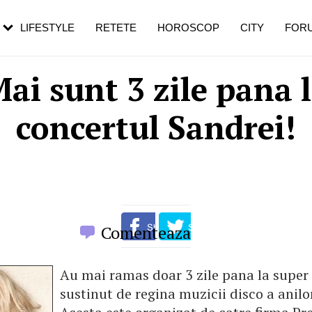
rezești mai des
Cât durează, cum te pregătești și cât
i în vârstă
de dureroasă este investigația
LIFESTYLE
RETETE
HOROSCOP
CITY
FOR
ai sunt 3 zile pana 
concertul Sandrei!
Comenteaza
Au mai ramas doar 3 zile pana la super
sustinut de regina muzicii disco a anilor