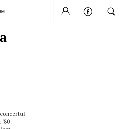
Nu ai cont?
Inregistreaza-
UM
la
 concertul
 '80!