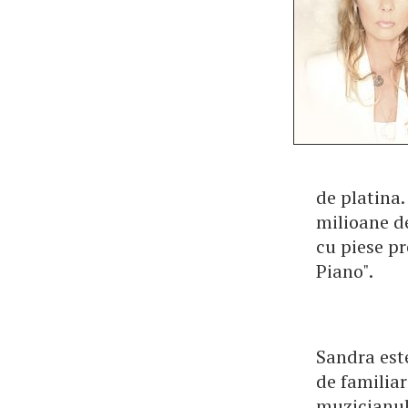
de platina.
milioane de
cu piese pr
Piano".
Sandra este
de familiar
muzicianul