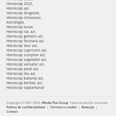
Horoscop 2025
,
Horoscop azi
,
Horoscop dragoste
,
Horoscop chinezesc
,
Astrologie
,
Horoscop lunar
,
Horoscop rac azi
,
Horoscop gemeni azi
,
Horoscop fecioara azi
,
Horoscop taur azi
,
Horoscop capricorn azi
,
Horoscop scorpion azi
,
Horoscop sagetator azi
,
Horoscop varsator azi
,
Horoscop pesti azi
,
Horoscop leu azi
,
Horoscop balanta azi
,
Horoscop berbec azi
,
Horoscop saptamanal
Copyright © 2001-2026,
iMedia Plus Group
. Toate drepturile rezervate
Politica de confidențialitate
|
Termeni si conditii
|
Redacţia
|
Contact