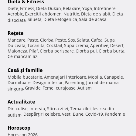
Dietă & Fitness
Diete
Fitness
Dieta Dukan
Relaxare
Yoga
Intretinere
,
,
,
,
,
,
Aerobic
Exercitii abdomen
Nutritie
Dieta de slabit
Dieta
,
,
,
,
Silueta
Dieta ketogenica
Sala de acasa
disociata
,
,
,
Reţete
Mancare
Paste
Ciorba
Peste
Sos
Salata
Cafea
Supa
,
,
,
,
,
,
,
,
Dulceata
Tocanita
Cocktail
Supa crema
Aperitive
Desert
,
,
,
,
,
,
Maioneza
Pilaf
Ciorba perisoare
Ciorba pui
Ciorba burta
,
,
,
,
,
Ce mancam azi
Casă şi familie
Mobila bucatarie
Amenajari interioare
Mobila
Canapele
,
,
,
,
Dormitoare
Design interior
Parenting
Jurnal de mama
,
,
,
Gravide
Femei curajoase
Autism
singura
,
,
,
Actualitate
Din culise
Interviu
Stirea zilei
Tema zilei
Iesirea din
,
,
,
,
Despărţiri celebre
Vesti Bune
Covid-19
Pandemie
autism
,
,
,
,
Horoscop
Horoscop 2026
,