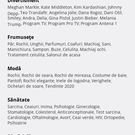
Divertisment
Meghan Markle
Kate Middleton
Kim Kardashian
Johnny
,
,
,
Teo Trandafir
Angelina Jolie
Dana Rogoz
Dani Otil
Depp
,
,
,
,
,
Smiley
Andra
Delia
Gina Pistol
Justin Bieber
Melania
,
,
,
,
,
Program TV
Program Pro TV
Program Antena 1
Trump
,
,
,
Frumuseţe
Păr
Rochii
Unghii
Parfumuri
Coafuri
Machiaj
Sani
,
,
,
,
,
,
,
Manichiura
Sampon
Buze
Celulita
Machiaj ochi
,
,
,
,
,
Tratament celulita
Salonul de acasa
,
Modă
Rochii
Rochii de seara
Rochii de mireasa
Costume de baie
,
,
,
,
Pantofi
Rochii elegante
Inele de logodna
Verighete
,
,
,
,
Ochelari de soare
Tendinte 2020
,
Sănătate
Sarcina
Ceaiuri
Inima
Psihologie
Ginecologie
,
,
,
,
,
Stomatologie
Colesterol
Anticonceptionale
Test sarcina
,
,
,
,
Cardiologie
Oftalmologie
Avort
Ceai verde
HIV
Ortopedie
,
,
,
,
,
,
Psihiatrie