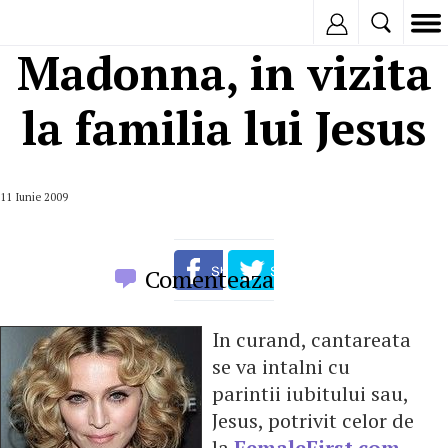
Inregistreaza
Madonna, in vizita
la familia lui Jesus
11 Iunie 2009
Comenteaza
In curand, cantareata
se va intalni cu
parintii iubitului sau,
Jesus, potrivit celor de
la
FemaleFirst.com
.