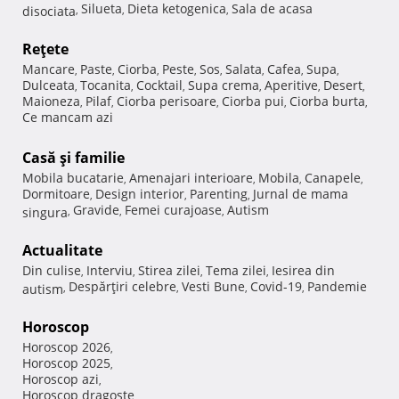
Silueta
Dieta ketogenica
Sala de acasa
disociata
,
,
,
Reţete
Mancare
Paste
Ciorba
Peste
Sos
Salata
Cafea
Supa
,
,
,
,
,
,
,
,
Dulceata
Tocanita
Cocktail
Supa crema
Aperitive
Desert
,
,
,
,
,
,
Maioneza
Pilaf
Ciorba perisoare
Ciorba pui
Ciorba burta
,
,
,
,
,
Ce mancam azi
Casă şi familie
Mobila bucatarie
Amenajari interioare
Mobila
Canapele
,
,
,
,
Dormitoare
Design interior
Parenting
Jurnal de mama
,
,
,
Gravide
Femei curajoase
Autism
singura
,
,
,
Actualitate
Din culise
Interviu
Stirea zilei
Tema zilei
Iesirea din
,
,
,
,
Despărţiri celebre
Vesti Bune
Covid-19
Pandemie
autism
,
,
,
,
Horoscop
Horoscop 2026
,
Horoscop 2025
,
Horoscop azi
,
Horoscop dragoste
,