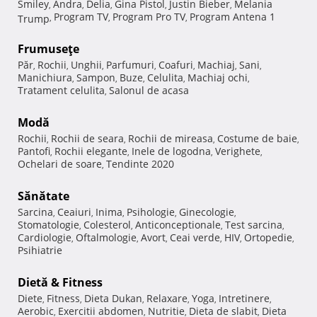
Smiley
Andra
Delia
Gina Pistol
Justin Bieber
Melania
,
,
,
,
,
Program TV
Program Pro TV
Program Antena 1
Trump
,
,
,
Frumuseţe
Păr
Rochii
Unghii
Parfumuri
Coafuri
Machiaj
Sani
,
,
,
,
,
,
,
Manichiura
Sampon
Buze
Celulita
Machiaj ochi
,
,
,
,
,
Tratament celulita
Salonul de acasa
,
Modă
Rochii
Rochii de seara
Rochii de mireasa
Costume de baie
,
,
,
,
Pantofi
Rochii elegante
Inele de logodna
Verighete
,
,
,
,
Ochelari de soare
Tendinte 2020
,
Sănătate
Sarcina
Ceaiuri
Inima
Psihologie
Ginecologie
,
,
,
,
,
Stomatologie
Colesterol
Anticonceptionale
Test sarcina
,
,
,
,
Cardiologie
Oftalmologie
Avort
Ceai verde
HIV
Ortopedie
,
,
,
,
,
,
Psihiatrie
Dietă & Fitness
Diete
Fitness
Dieta Dukan
Relaxare
Yoga
Intretinere
,
,
,
,
,
,
Aerobic
Exercitii abdomen
Nutritie
Dieta de slabit
Dieta
,
,
,
,