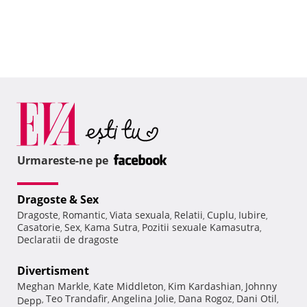
Urmareste-ne pe
Dragoste & Sex
Dragoste
Romantic
Viata sexuala
Relatii
Cuplu
Iubire
,
,
,
,
,
,
Casatorie
Sex
Kama Sutra
Pozitii sexuale Kamasutra
,
,
,
,
Declaratii de dragoste
Divertisment
Meghan Markle
Kate Middleton
Kim Kardashian
Johnny
,
,
,
Teo Trandafir
Angelina Jolie
Dana Rogoz
Dani Otil
Depp
,
,
,
,
,