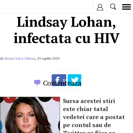
Inregistreaza
Lindsay Lohan,
infectata cu HIV
de
Ileana Voicu Ghinea
, 29 Aprilie 2010
Comenteaza
Sursa acestei stiri
este chiar tatal
vedetei care a postat
pe contul sau de
Twitter ca fiica sa