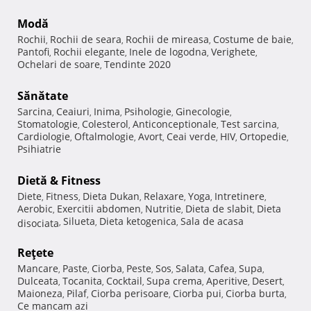
Modă
Rochii
Rochii de seara
Rochii de mireasa
Costume de baie
,
,
,
,
Pantofi
Rochii elegante
Inele de logodna
Verighete
,
,
,
,
Ochelari de soare
Tendinte 2020
,
Sănătate
Sarcina
Ceaiuri
Inima
Psihologie
Ginecologie
,
,
,
,
,
Stomatologie
Colesterol
Anticonceptionale
Test sarcina
,
,
,
,
Cardiologie
Oftalmologie
Avort
Ceai verde
HIV
Ortopedie
,
,
,
,
,
,
Psihiatrie
Dietă & Fitness
Diete
Fitness
Dieta Dukan
Relaxare
Yoga
Intretinere
,
,
,
,
,
,
Aerobic
Exercitii abdomen
Nutritie
Dieta de slabit
Dieta
,
,
,
,
Silueta
Dieta ketogenica
Sala de acasa
disociata
,
,
,
Reţete
Mancare
Paste
Ciorba
Peste
Sos
Salata
Cafea
Supa
,
,
,
,
,
,
,
,
Dulceata
Tocanita
Cocktail
Supa crema
Aperitive
Desert
,
,
,
,
,
,
Maioneza
Pilaf
Ciorba perisoare
Ciorba pui
Ciorba burta
,
,
,
,
,
Ce mancam azi