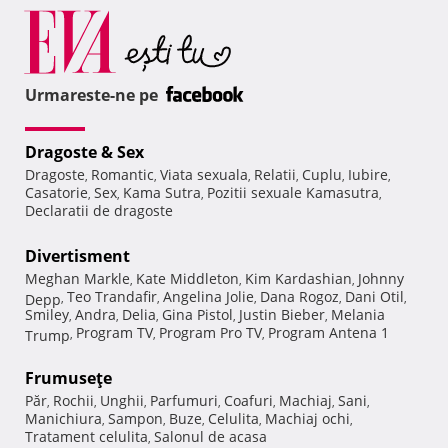
Urmareste-ne pe
Dragoste & Sex
Dragoste
Romantic
Viata sexuala
Relatii
Cuplu
Iubire
,
,
,
,
,
,
Casatorie
Sex
Kama Sutra
Pozitii sexuale Kamasutra
,
,
,
,
Declaratii de dragoste
Divertisment
Meghan Markle
Kate Middleton
Kim Kardashian
Johnny
,
,
,
Teo Trandafir
Angelina Jolie
Dana Rogoz
Dani Otil
Depp
,
,
,
,
,
Smiley
Andra
Delia
Gina Pistol
Justin Bieber
Melania
,
,
,
,
,
Program TV
Program Pro TV
Program Antena 1
Trump
,
,
,
Frumuseţe
Păr
Rochii
Unghii
Parfumuri
Coafuri
Machiaj
Sani
,
,
,
,
,
,
,
Manichiura
Sampon
Buze
Celulita
Machiaj ochi
,
,
,
,
,
Tratament celulita
Salonul de acasa
,