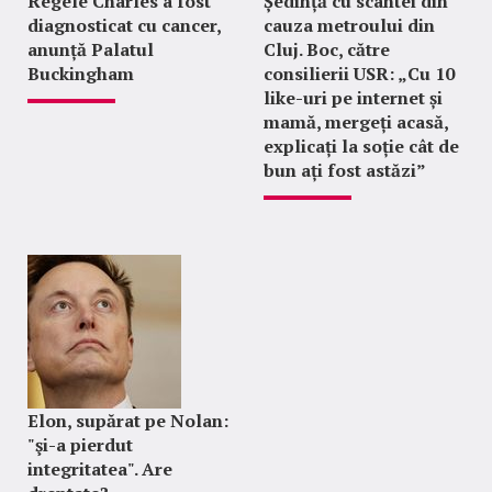
Regele Charles a fost
Ședință cu scântei din
diagnosticat cu cancer,
cauza metroului din
anunță Palatul
Cluj. Boc, către
Buckingham
consilierii USR: „Cu 10
like-uri pe internet și
mamă, mergeți acasă,
explicați la soție cât de
bun ați fost astăzi”
Elon, supărat pe Nolan:
"şi-a pierdut
integritatea". Are