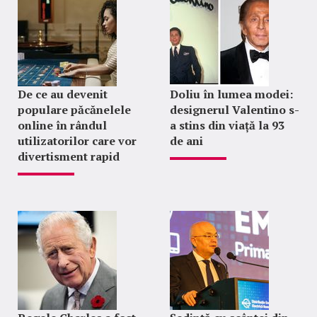
De ce au devenit
Doliu în lumea modei:
populare păcănelele
designerul Valentino s-
online în rândul
a stins din viață la 93
utilizatorilor care vor
de ani
divertisment rapid