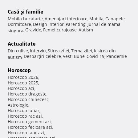
Casă şi familie
Mobila bucatarie
Amenajari interioare
Mobila
Canapele
,
,
,
,
Dormitoare
Design interior
Parenting
Jurnal de mama
,
,
,
Gravide
Femei curajoase
Autism
singura
,
,
,
Actualitate
Din culise
Interviu
Stirea zilei
Tema zilei
Iesirea din
,
,
,
,
Despărţiri celebre
Vesti Bune
Covid-19
Pandemie
autism
,
,
,
,
Horoscop
Horoscop 2026
,
Horoscop 2025
,
Horoscop azi
,
Horoscop dragoste
,
Horoscop chinezesc
,
Astrologie
,
Horoscop lunar
,
Horoscop rac azi
,
Horoscop gemeni azi
,
Horoscop fecioara azi
,
Horoscop taur azi
,