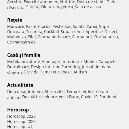
Aerobic
Exercitii abdomen
Nutritie
Dieta de slabit
Dieta
,
,
,
,
Silueta
Dieta ketogenica
Sala de acasa
disociata
,
,
,
Reţete
Mancare
Paste
Ciorba
Peste
Sos
Salata
Cafea
Supa
,
,
,
,
,
,
,
,
Dulceata
Tocanita
Cocktail
Supa crema
Aperitive
Desert
,
,
,
,
,
,
Maioneza
Pilaf
Ciorba perisoare
Ciorba pui
Ciorba burta
,
,
,
,
,
Ce mancam azi
Casă şi familie
Mobila bucatarie
Amenajari interioare
Mobila
Canapele
,
,
,
,
Dormitoare
Design interior
Parenting
Jurnal de mama
,
,
,
Gravide
Femei curajoase
Autism
singura
,
,
,
Actualitate
Din culise
Interviu
Stirea zilei
Tema zilei
Iesirea din
,
,
,
,
Despărţiri celebre
Vesti Bune
Covid-19
Pandemie
autism
,
,
,
,
Horoscop
Horoscop 2026
,
Horoscop 2025
,
Horoscop azi
,