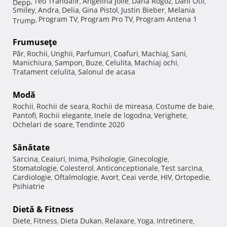
Teo Trandafir
Angelina Jolie
Dana Rogoz
Dani Otil
Depp
,
,
,
,
,
Smiley
Andra
Delia
Gina Pistol
Justin Bieber
Melania
,
,
,
,
,
Program TV
Program Pro TV
Program Antena 1
Trump
,
,
,
Frumuseţe
Păr
Rochii
Unghii
Parfumuri
Coafuri
Machiaj
Sani
,
,
,
,
,
,
,
Manichiura
Sampon
Buze
Celulita
Machiaj ochi
,
,
,
,
,
Tratament celulita
Salonul de acasa
,
Modă
Rochii
Rochii de seara
Rochii de mireasa
Costume de baie
,
,
,
,
Pantofi
Rochii elegante
Inele de logodna
Verighete
,
,
,
,
Ochelari de soare
Tendinte 2020
,
Sănătate
Sarcina
Ceaiuri
Inima
Psihologie
Ginecologie
,
,
,
,
,
Stomatologie
Colesterol
Anticonceptionale
Test sarcina
,
,
,
,
Cardiologie
Oftalmologie
Avort
Ceai verde
HIV
Ortopedie
,
,
,
,
,
,
Psihiatrie
Dietă & Fitness
Diete
Fitness
Dieta Dukan
Relaxare
Yoga
Intretinere
,
,
,
,
,
,