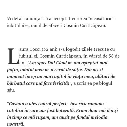
Vedeta a anunţat că a acceptat cererea în căsătorie a
iubitului ei, omul de afaceri Cosmin Curticăpean.
L
aura Cosoi (32 ani) s-a logodit zilele trecute cu
iubitul ei, Cosmin Curticăpean, în vârstă de 38 de
ani.
"Am spus Da! Când m-am așteptat mai
puțin, iubitul meu m-a cerut de soție. Din acest
moment încep un nou capitol în viața mea, alături de
bărbatul care mă face fericită!"
, a scris ea pe blogul
său.
"Cosmin a ales cadrul perfect - biserica romano-
catolică în care am fost botezată. Eram doar noi doi și
în timp ce mă rugam, am auzit pe fundal melodia
noastră.