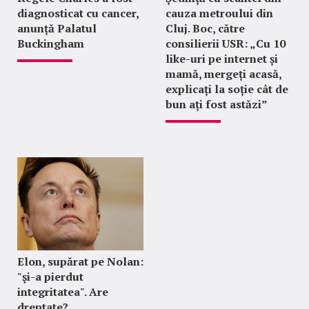
diagnosticat cu cancer,
cauza metroului din
anunță Palatul
Cluj. Boc, către
Buckingham
consilierii USR: „Cu 10
like-uri pe internet și
mamă, mergeți acasă,
explicați la soție cât de
bun ați fost astăzi”
Elon, supărat pe Nolan:
"şi-a pierdut
integritatea". Are
dreptate?