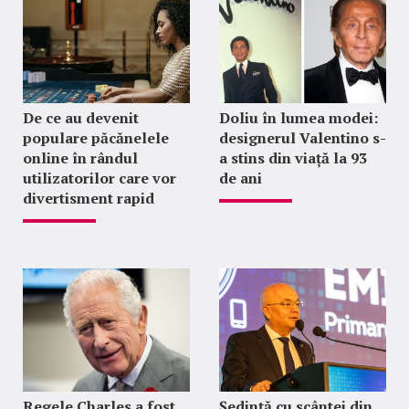
De ce au devenit
Doliu în lumea modei:
populare păcănelele
designerul Valentino s-
online în rândul
a stins din viață la 93
utilizatorilor care vor
de ani
divertisment rapid
Regele Charles a fost
Ședință cu scântei din