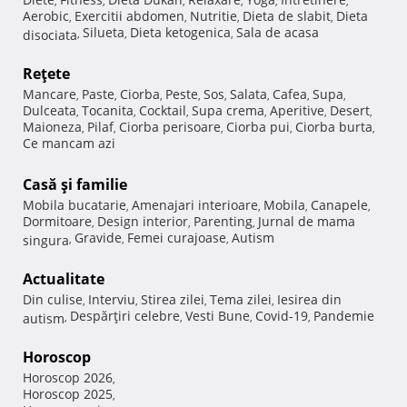
,
,
,
,
,
,
Aerobic
Exercitii abdomen
Nutritie
Dieta de slabit
Dieta
,
,
,
,
Silueta
Dieta ketogenica
Sala de acasa
disociata
,
,
,
Reţete
Mancare
Paste
Ciorba
Peste
Sos
Salata
Cafea
Supa
,
,
,
,
,
,
,
,
Dulceata
Tocanita
Cocktail
Supa crema
Aperitive
Desert
,
,
,
,
,
,
Maioneza
Pilaf
Ciorba perisoare
Ciorba pui
Ciorba burta
,
,
,
,
,
Ce mancam azi
Casă şi familie
Mobila bucatarie
Amenajari interioare
Mobila
Canapele
,
,
,
,
Dormitoare
Design interior
Parenting
Jurnal de mama
,
,
,
Gravide
Femei curajoase
Autism
singura
,
,
,
Actualitate
Din culise
Interviu
Stirea zilei
Tema zilei
Iesirea din
,
,
,
,
Despărţiri celebre
Vesti Bune
Covid-19
Pandemie
autism
,
,
,
,
Horoscop
Horoscop 2026
,
Horoscop 2025
,