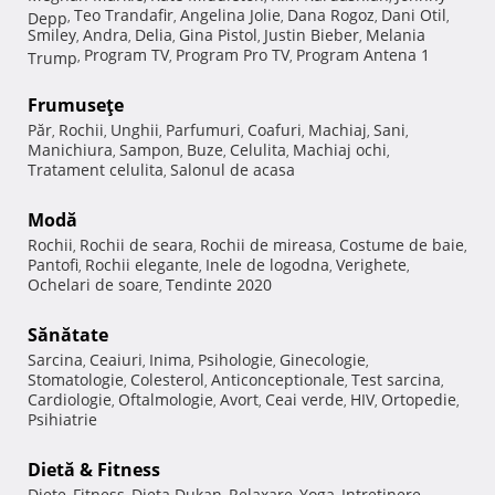
Teo Trandafir
Angelina Jolie
Dana Rogoz
Dani Otil
Depp
,
,
,
,
,
Smiley
Andra
Delia
Gina Pistol
Justin Bieber
Melania
,
,
,
,
,
Program TV
Program Pro TV
Program Antena 1
Trump
,
,
,
Frumuseţe
Păr
Rochii
Unghii
Parfumuri
Coafuri
Machiaj
Sani
,
,
,
,
,
,
,
Manichiura
Sampon
Buze
Celulita
Machiaj ochi
,
,
,
,
,
Tratament celulita
Salonul de acasa
,
Modă
Rochii
Rochii de seara
Rochii de mireasa
Costume de baie
,
,
,
,
Pantofi
Rochii elegante
Inele de logodna
Verighete
,
,
,
,
Ochelari de soare
Tendinte 2020
,
Sănătate
Sarcina
Ceaiuri
Inima
Psihologie
Ginecologie
,
,
,
,
,
Stomatologie
Colesterol
Anticonceptionale
Test sarcina
,
,
,
,
Cardiologie
Oftalmologie
Avort
Ceai verde
HIV
Ortopedie
,
,
,
,
,
,
Psihiatrie
Dietă & Fitness
Diete
Fitness
Dieta Dukan
Relaxare
Yoga
Intretinere