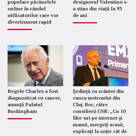
populare păcănelele
designerul Valentino s-
online în rândul
a stins din viață la 93
utilizatorilor care vor
de ani
divertisment rapid
Regele Charles a fost
Ședință cu scântei din
diagnosticat cu cancer,
cauza metroului din
anunță Palatul
Cluj. Boc, către
Buckingham
consilierii USR: „Cu 10
like-uri pe internet și
mamă, mergeți acasă,
explicați la soție cât de