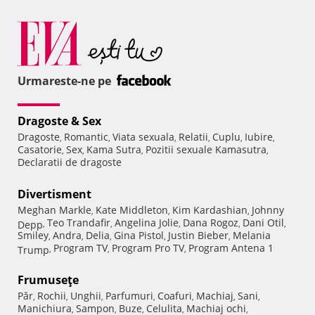
Urmareste-ne pe
Dragoste & Sex
Dragoste
Romantic
Viata sexuala
Relatii
Cuplu
Iubire
,
,
,
,
,
,
Casatorie
Sex
Kama Sutra
Pozitii sexuale Kamasutra
,
,
,
,
Declaratii de dragoste
Divertisment
Meghan Markle
Kate Middleton
Kim Kardashian
Johnny
,
,
,
Teo Trandafir
Angelina Jolie
Dana Rogoz
Dani Otil
Depp
,
,
,
,
,
Smiley
Andra
Delia
Gina Pistol
Justin Bieber
Melania
,
,
,
,
,
Program TV
Program Pro TV
Program Antena 1
Trump
,
,
,
Frumuseţe
Păr
Rochii
Unghii
Parfumuri
Coafuri
Machiaj
Sani
,
,
,
,
,
,
,
Manichiura
Sampon
Buze
Celulita
Machiaj ochi
,
,
,
,
,