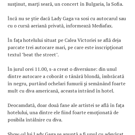
susţinut, marţi seară, un concert în Bulgaria, la Sofia.
Încă nu se ştie dacă Lady Gaga va sosi cu autocarul sau
cu o cursă aeriană privată, informează Mediafax.
În faţa hotelului situat pe Calea Victoriei se află deja
parcate trei autocare mari, pe care este inscripţionat
textul "beat the street".
În jurul orei 11.00, s-a creat o diversiune: din unul
dintre autocare a coborât o tânără blondă, îmbrăcată
în negru, purtând ochelari fumurii şi semănând foarte
mult cu diva americană, aceasta intrând în hotel.
Deocamdată, doar două fane ale artistei se află în faţa
hotelului, una dintre ele fiind foarte emoţionată de
posibila întâlnire cu diva.
Show-ul lui Lady Gaga se anunţă a fi unul cu adevărat