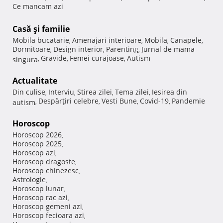
Ce mancam azi
Casă şi familie
Mobila bucatarie
Amenajari interioare
Mobila
Canapele
,
,
,
,
Dormitoare
Design interior
Parenting
Jurnal de mama
,
,
,
Gravide
Femei curajoase
Autism
singura
,
,
,
Actualitate
Din culise
Interviu
Stirea zilei
Tema zilei
Iesirea din
,
,
,
,
Despărţiri celebre
Vesti Bune
Covid-19
Pandemie
autism
,
,
,
,
Horoscop
Horoscop 2026
,
Horoscop 2025
,
Horoscop azi
,
Horoscop dragoste
,
Horoscop chinezesc
,
Astrologie
,
Horoscop lunar
,
Horoscop rac azi
,
Horoscop gemeni azi
,
Horoscop fecioara azi
,