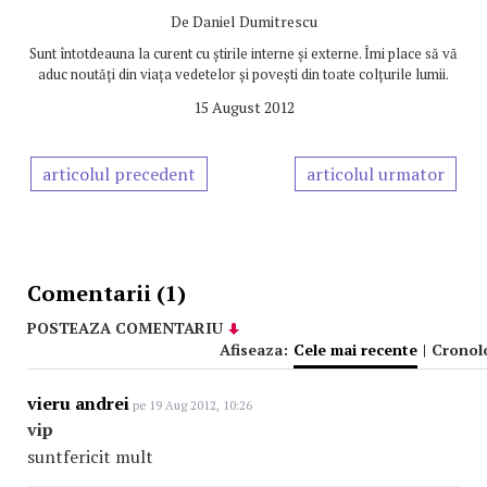
De
Daniel Dumitrescu
Sunt întotdeauna la curent cu știrile interne și externe. Îmi place să vă
aduc noutăți din viața vedetelor și povești din toate colțurile lumii.
15 August 2012
articolul precedent
articolul urmator
Comentarii (1)
POSTEAZA COMENTARIU
Afiseaza:
Cele mai recente
|
Cronol
vieru andrei
pe 19 Aug 2012, 10:26
vip
suntfericit mult