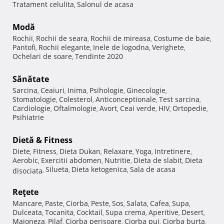
Tratament celulita
Salonul de acasa
,
Modă
Rochii
Rochii de seara
Rochii de mireasa
Costume de baie
,
,
,
,
Pantofi
Rochii elegante
Inele de logodna
Verighete
,
,
,
,
Ochelari de soare
Tendinte 2020
,
Sănătate
Sarcina
Ceaiuri
Inima
Psihologie
Ginecologie
,
,
,
,
,
Stomatologie
Colesterol
Anticonceptionale
Test sarcina
,
,
,
,
Cardiologie
Oftalmologie
Avort
Ceai verde
HIV
Ortopedie
,
,
,
,
,
,
Psihiatrie
Dietă & Fitness
Diete
Fitness
Dieta Dukan
Relaxare
Yoga
Intretinere
,
,
,
,
,
,
Aerobic
Exercitii abdomen
Nutritie
Dieta de slabit
Dieta
,
,
,
,
Silueta
Dieta ketogenica
Sala de acasa
disociata
,
,
,
Reţete
Mancare
Paste
Ciorba
Peste
Sos
Salata
Cafea
Supa
,
,
,
,
,
,
,
,
Dulceata
Tocanita
Cocktail
Supa crema
Aperitive
Desert
,
,
,
,
,
,
Maioneza
Pilaf
Ciorba perisoare
Ciorba pui
Ciorba burta
,
,
,
,
,