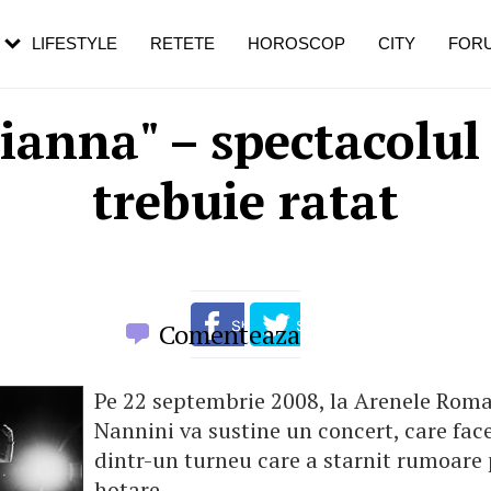
rezești mai des
Cât durează, cum te pregătești și cât
i în vârstă
de dureroasă este investigația
LIFESTYLE
RETETE
HOROSCOP
CITY
FOR
ianna" – spectacolul
trebuie ratat
Comenteaza
Pe 22 septembrie 2008, la Arenele Rom
Nannini va sustine un concert, care fac
dintr-un turneu care a starnit rumoare 
hotare.