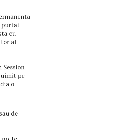
permanenta
 purtat
sta cu
tor al
n Session
 uimit pe
adia o
 sau de
a notte