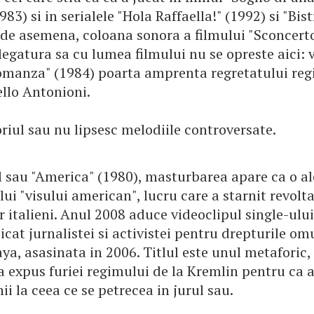
983) si in serialele "Hola Raffaella!" (1992) si "Bist
de asemena, coloana sonora a filmului "Sconcert
 legatura sa cu lumea filmului nu se opreste aici: 
omanza" (1984) poarta amprenta regretatului reg
llo Antonioni.
riul sau nu lipsesc melodiile controversate.
l sau "America" (1980), masturbarea apare ca o al
ui "visului american", lucru care a starnit revolt
r italieni. Anul 2008 aduce videoclipul single-ulu
icat jurnalistei si activistei pentru drepturile o
ya, asasinata in 2006. Titlul este unul metaforic
 expus furiei regimului de la Kremlin pentru ca a
ii la ceea ce se petrecea in jurul sau.