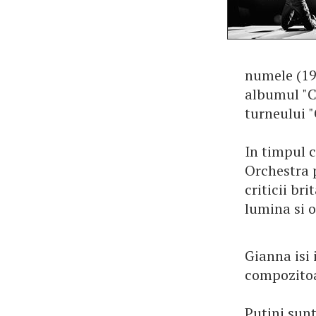
numele (197
albumul "C
turneului "
In timpul 
Orchestra 
criticii br
lumina si o
Gianna isi 
compozitoar
Putini sunt