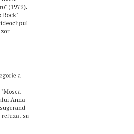
ro" (1979).
o Rock"
videoclipul
izor
egorie a
a
i "Mosca
mului Anna
, sugerand
 refuzat sa