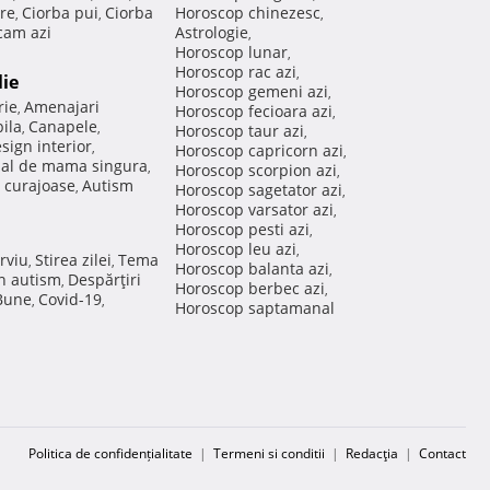
re
Ciorba pui
Ciorba
Horoscop chinezesc
,
,
,
am azi
Astrologie
,
Horoscop lunar
,
Horoscop rac azi
,
lie
Horoscop gemeni azi
,
rie
Amenajari
,
Horoscop fecioara azi
,
ila
Canapele
,
,
Horoscop taur azi
,
sign interior
,
Horoscop capricorn azi
,
nal de mama singura
,
Horoscop scorpion azi
,
 curajoase
Autism
,
Horoscop sagetator azi
,
Horoscop varsator azi
,
Horoscop pesti azi
,
Horoscop leu azi
,
rviu
Stirea zilei
Tema
,
,
Horoscop balanta azi
,
in autism
Despărţiri
,
Horoscop berbec azi
,
 Bune
Covid-19
,
,
Horoscop saptamanal
Politica de confidențialitate
|
Termeni si conditii
|
Redacţia
|
Contact