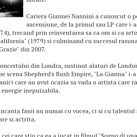
Cariera Giannei Nannini a cunoscut o 
ascensiune, de la primul sau LP care i-a
4), trecand prin reinventarea sa ca om si ca arti
alifornia" (1979) si culminand cu succesul rasuna
Grazie" din 2007.
concertului din Londra, sustinut alaturi de Londo
pe scena Shepherd's Bush Empire, "La Gianna" i-a
itanici care au avut ocazia sa vada o artista care r
 energie inepuizabila.
incanta fanii nu numai cu vocea, ci si cu talentul
e si actrita.
 cei care stiu ca ea a jucat in filmul "Sogno di un