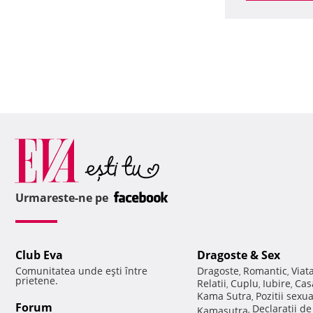
Urmareste-ne pe
Club Eva
Dragoste & Sex
Comunitatea unde eşti între
Dragoste
Romantic
Viat
,
,
prietene.
Relatii
Cuplu
Iubire
Cas
,
,
,
Kama Sutra
Pozitii sexu
,
Forum
Declaratii d
Kamasutra
,