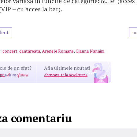
telor variaza in functie de categorie: 80 lei (acces
(VIP – cu acces la bar).
dent
ar
:
concert
,
cantareata
,
Arenele Romane
,
Gianna Nannini
oie de un sfat?
Afla ultimele noutati
 pe
Aboneaza-te la newsletter
»
za comentariu