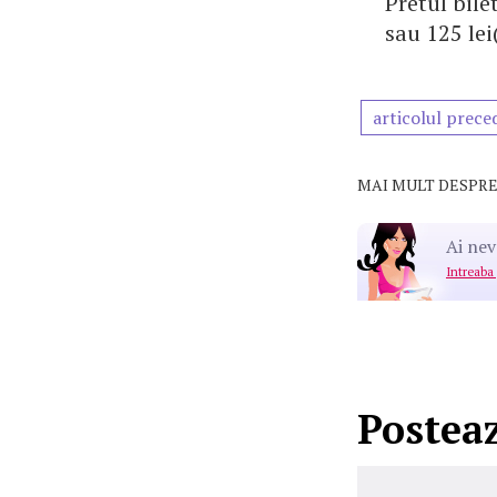
Pretul bile
sau 125 lei
articolul prece
MAI MULT DESPRE
Ai nev
Intreaba
Postea