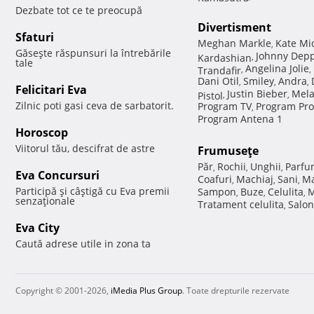
Dezbate tot ce te preocupă
Divertisment
Sfaturi
Meghan Markle
Kate Mi
,
Găseşte răspunsuri la întrebările
Johnny Dep
Kardashian
,
tale
Angelina Jolie
Trandafir
,
,
Dani Otil
Smiley
Andra
,
,
,
Felicitari Eva
Justin Bieber
Mela
Pistol
,
,
Zilnic poti gasi ceva de sarbatorit.
Program TV
Program Pro
,
Program Antena 1
Horoscop
Viitorul tău, descifrat de astre
Frumuseţe
Păr
Rochii
Unghii
Parfu
,
,
,
Eva Concursuri
Coafuri
Machiaj
Sani
Ma
,
,
,
Participă şi câştigă cu Eva premii
Sampon
Buze
Celulita
M
,
,
,
senzaţionale
Tratament celulita
Salon
,
Eva City
Caută adrese utile in zona ta
Copyright © 2001-2026,
iMedia Plus Group
. Toate drepturile rezervate