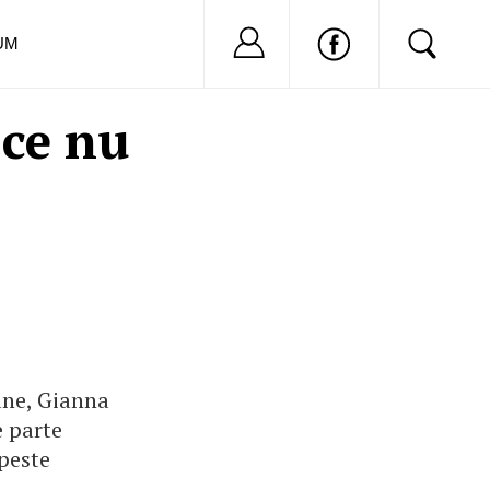
Nu ai cont?
Inregistreaza-
UM
 ce nu
ane, Gianna
e parte
peste