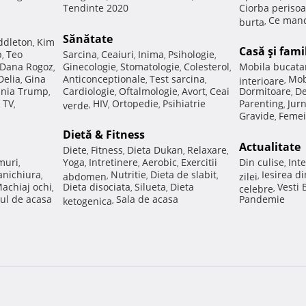
Tendinte 2020
Ciorba perisoa
Ce manc
burta
,
Sănătate
ddleton
Kim
,
Casă şi fami
p
Teo
Sarcina
Ceaiuri
Inima
Psihologie
,
,
,
,
,
Dana Rogoz
Ginecologie
Stomatologie
Colesterol
Mobila bucata
,
,
,
,
Delia
Gina
Anticonceptionale
Test sarcina
Mob
,
,
,
interioare
,
nia Trump
Cardiologie
Oftalmologie
Avort
Ceai
Dormitoare
De
,
,
,
,
,
 TV
HIV
Ortopedie
Psihiatrie
Parenting
Jur
,
verde
,
,
,
,
Gravide
Femei
,
Dietă & Fitness
Actualitate
Diete
Fitness
Dieta Dukan
Relaxare
,
,
,
,
muri
Yoga
Intretinere
Aerobic
Exercitii
Din culise
Inte
,
,
,
,
,
nichiura
Nutritie
Dieta de slabit
Iesirea d
,
abdomen
,
,
,
zilei
,
achiaj ochi
Dieta disociata
Silueta
Dieta
Vesti
,
,
,
celebre
,
ul de acasa
Sala de acasa
Pandemie
ketogenica
,