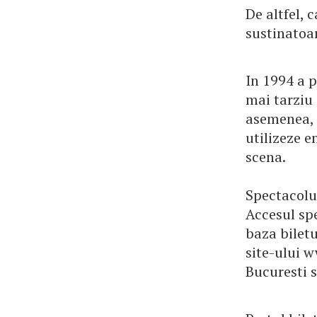
De altfel, 
sustinatoar
In 1994 a p
mai tarziu 
asemenea, 
utilizeze 
scena.
Spectacolu
Accesul spe
baza biletu
site-ului w
Bucuresti s