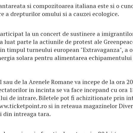
cantareata si compozitoarea italiana este si o cun
e a drepturilor omului si a cauzei ecologice.
articipat la un concert de sustinere a imigrantilor
a luat parte la actiunile de protest ale Greenpeac
in timpul turneului european "Extravaganza", a o
energia solara pentru alimentarea echipamentului 
l sau de la Arenele Romane va incepe de la ora 20
ctatorilor in incinta se va face incepand cu ora 1
lui de intrare. Biletele pot fi achizitionate prin i
ww.ticketpoint.ro si in reteaua magazinelor Diver
i din intreaga tara.