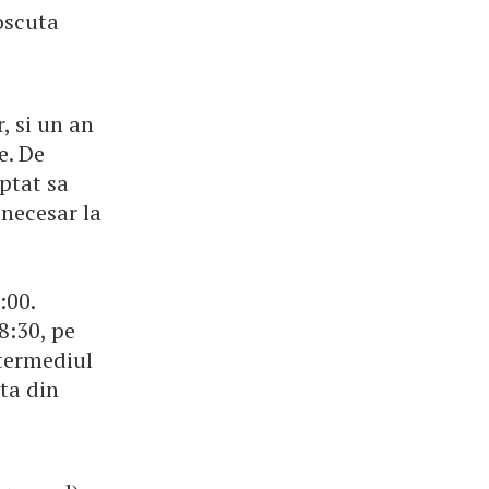
oscuta
, si un an
e. De
ptat sa
necesar la
:00.
8:30, pe
ntermediul
ta din