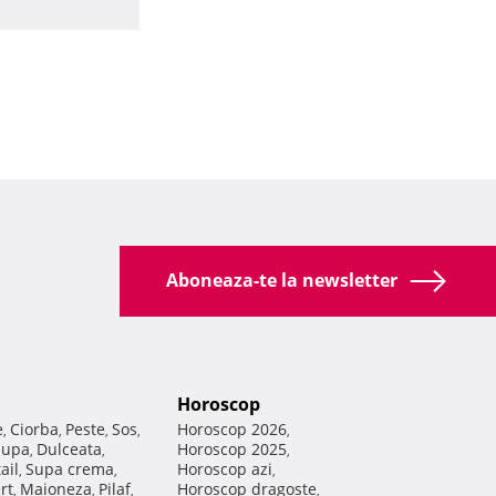
Aboneaza-te la newsletter
Horoscop
e
Ciorba
Peste
Sos
Horoscop 2026
,
,
,
,
,
Supa
Dulceata
Horoscop 2025
,
,
,
ail
Supa crema
Horoscop azi
,
,
,
rt
Maioneza
Pilaf
Horoscop dragoste
,
,
,
,