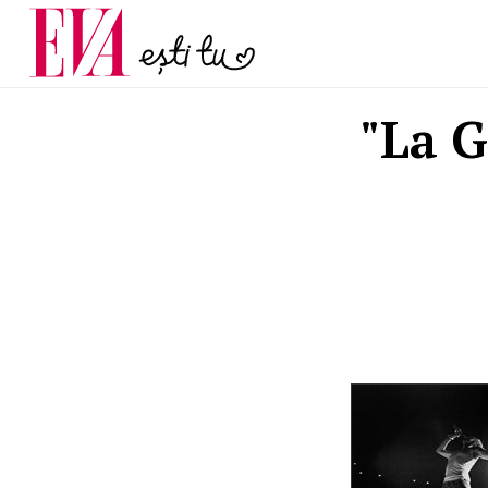
și 60 de ani. De ce te t
Carieră
pe măsură ce înaintez
Actualitate
"La G