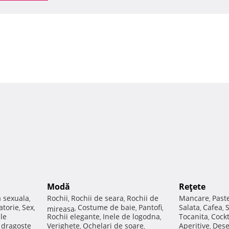
Modă
Reţete
a sexuala
Rochii
Rochii de seara
Rochii de
Mancare
Past
,
,
,
,
atorie
Sex
Costume de baie
Pantofi
Salata
Cafea
,
,
mireasa
,
,
,
,
,
ale
Rochii elegante
Inele de logodna
Tocanita
Cockt
,
,
,
e dragoste
Verighete
Ochelari de soare
Aperitive
Dese
,
,
,