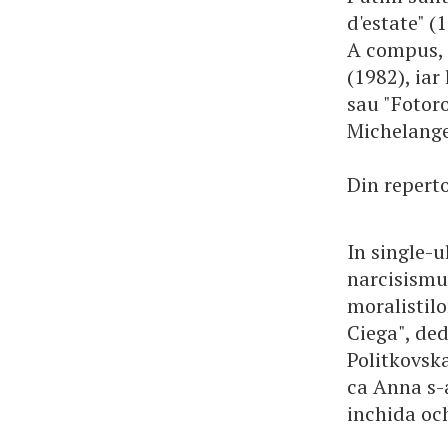
d'estate" (1
A compus, 
(1982), iar
sau "Fotor
Michelange
Din reperto
In single-u
narcisismul
moralistilo
Ciega", ded
Politkovska
ca Anna s-a
inchida och