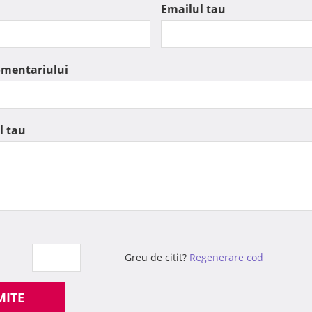
Emailul tau
omentariului
l tau
Greu de citit?
Regenerare cod
MITE