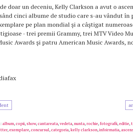
ă de doar un deceniu, Kelly Clarkson a avut o asce
nsând cinci albume de studio care s-au vândut în 
xemplare pe plan mondial şi a câştigat numeroas
tigioase - trei premii Grammy, trei MTV Video M
Music Awards şi patru American Music Awards, n
diafax
dent
ar
:
album
,
copii
,
show
,
cantareata
,
vedeta
,
nunta
,
rochie
,
fotografii
,
editie
,
t
tter
,
exemplare
,
concursul
,
categoria
,
kelly clarkson
,
infoirmatia
,
ascen