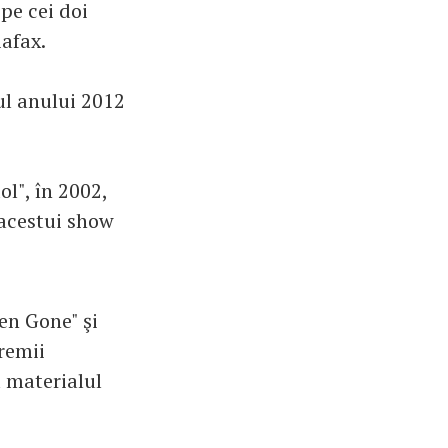
pe cei doi
iafax.
ul anului 2012
l", în 2002,
 acestui show
en Gone" şi
remii
 materialul