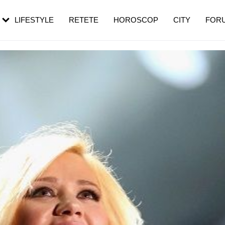
rebui să mergi
și 60 de ani. De ce te trezești mai des
pe măsură ce înaintezi în vârstă
LIFESTYLE
RETETE
HOROSCOP
CITY
FOR