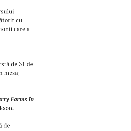
rsului
ătorit cu
onii care a
rstă de 31 de
un mesaj
erry Farms în
rkson.
ă de