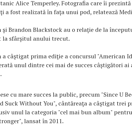
tanic Alice Temperley. Fotografia care îi prezintă 
iţi a fost realizată în faţa unui pod, relatează Med
n şi Brandon Blackstock au o relaţie de la început
t la sfârşitul anului trecut.
 a câştigat prima ediţie a concursul "American Ido
erată unul dintre cei mai de succes câştigători ai
.
iese cu mare succes la public, precum "Since U Be
d Suck Without You", cântăreaţa a câştigat trei p
siv unul la categoria "cel mai bun album" pentru
tronger", lansat în 2011.