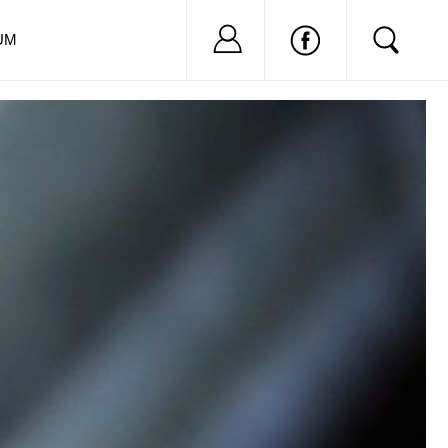
Nu ai cont?
Inregistreaza-
UM