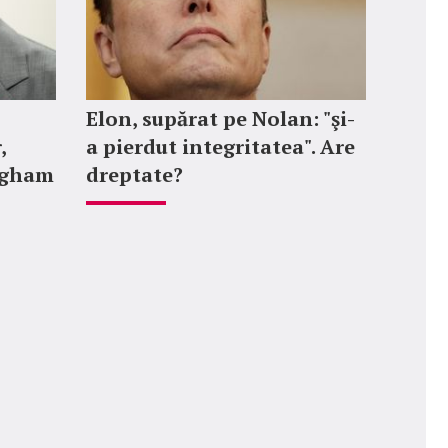
Elon, supărat pe Nolan: "şi-
,
a pierdut integritatea". Are
ngham
dreptate?