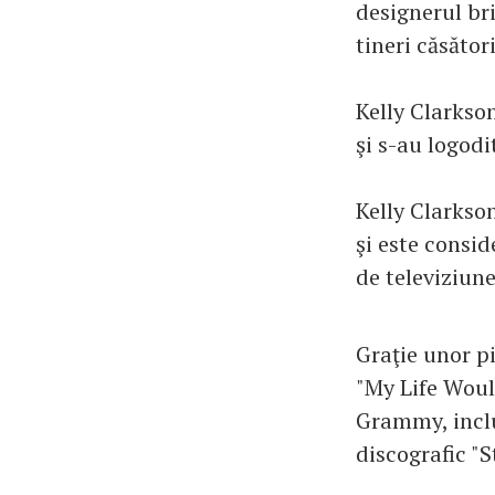
designerul bri
tineri căsător
Kelly Clarkso
şi s-au logodi
Kelly Clarkson
şi este consid
de televiziune
Graţie unor p
"My Life Woul
Grammy, inclu
discografic "S