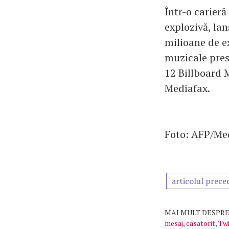
Într-o carier
explozivă, la
milioane de e
muzicale pres
12 Billboard 
Mediafax.
Foto: AFP/Me
articolul prece
MAI MULT DESPRE
mesaj
,
casatorit
,
Twi