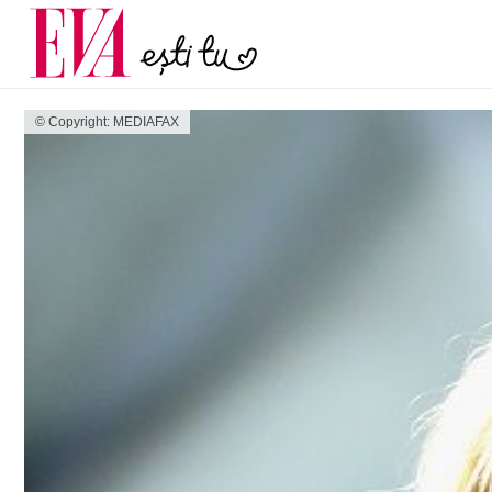
menopauză și când ar t
Carieră
la medic
Actualitate
© Copyright: MEDIAFAX