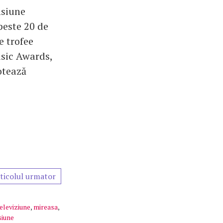
nsiune
peste 20 de
e trofee
usic Awards,
otează
ticolul urmator
eleviziune
,
mireasa
,
siune