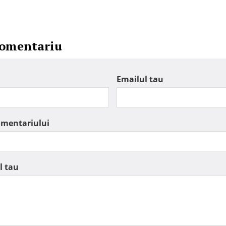
comentariu
Emailul tau
omentariului
l tau