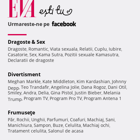
Urmareste-ne pe
Dragoste & Sex
Dragoste
Romantic
Viata sexuala
Relatii
Cuplu
Iubire
,
,
,
,
,
,
Casatorie
Sex
Kama Sutra
Pozitii sexuale Kamasutra
,
,
,
,
Declaratii de dragoste
Divertisment
Meghan Markle
Kate Middleton
Kim Kardashian
Johnny
,
,
,
Teo Trandafir
Angelina Jolie
Dana Rogoz
Dani Otil
Depp
,
,
,
,
,
Smiley
Andra
Delia
Gina Pistol
Justin Bieber
Melania
,
,
,
,
,
Program TV
Program Pro TV
Program Antena 1
Trump
,
,
,
Frumuseţe
Păr
Rochii
Unghii
Parfumuri
Coafuri
Machiaj
Sani
,
,
,
,
,
,
,
Manichiura
Sampon
Buze
Celulita
Machiaj ochi
,
,
,
,
,
Tratament celulita
Salonul de acasa
,