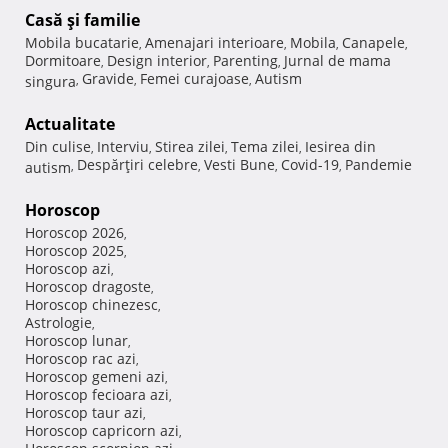
Casă şi familie
Mobila bucatarie
Amenajari interioare
Mobila
Canapele
,
,
,
,
Dormitoare
Design interior
Parenting
Jurnal de mama
,
,
,
Gravide
Femei curajoase
Autism
singura
,
,
,
Actualitate
Din culise
Interviu
Stirea zilei
Tema zilei
Iesirea din
,
,
,
,
Despărţiri celebre
Vesti Bune
Covid-19
Pandemie
autism
,
,
,
,
Horoscop
Horoscop 2026
,
Horoscop 2025
,
Horoscop azi
,
Horoscop dragoste
,
Horoscop chinezesc
,
Astrologie
,
Horoscop lunar
,
Horoscop rac azi
,
Horoscop gemeni azi
,
Horoscop fecioara azi
,
Horoscop taur azi
,
Horoscop capricorn azi
,