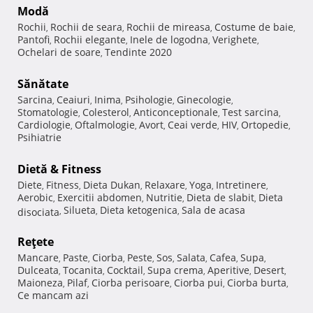
Modă
Rochii
Rochii de seara
Rochii de mireasa
Costume de baie
,
,
,
,
Pantofi
Rochii elegante
Inele de logodna
Verighete
,
,
,
,
Ochelari de soare
Tendinte 2020
,
Sănătate
Sarcina
Ceaiuri
Inima
Psihologie
Ginecologie
,
,
,
,
,
Stomatologie
Colesterol
Anticonceptionale
Test sarcina
,
,
,
,
Cardiologie
Oftalmologie
Avort
Ceai verde
HIV
Ortopedie
,
,
,
,
,
,
Psihiatrie
Dietă & Fitness
Diete
Fitness
Dieta Dukan
Relaxare
Yoga
Intretinere
,
,
,
,
,
,
Aerobic
Exercitii abdomen
Nutritie
Dieta de slabit
Dieta
,
,
,
,
Silueta
Dieta ketogenica
Sala de acasa
disociata
,
,
,
Reţete
Mancare
Paste
Ciorba
Peste
Sos
Salata
Cafea
Supa
,
,
,
,
,
,
,
,
Dulceata
Tocanita
Cocktail
Supa crema
Aperitive
Desert
,
,
,
,
,
,
Maioneza
Pilaf
Ciorba perisoare
Ciorba pui
Ciorba burta
,
,
,
,
,
Ce mancam azi