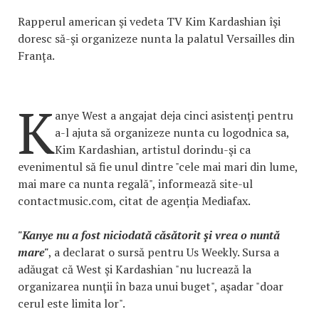
Rapperul american şi vedeta TV Kim Kardashian îşi
doresc să-şi organizeze nunta la palatul Versailles din
Franţa.
K
anye West a angajat deja cinci asistenţi pentru
a-l ajuta să organizeze nunta cu logodnica sa,
Kim Kardashian, artistul dorindu-şi ca
evenimentul să fie unul dintre "cele mai mari din lume,
mai mare ca nunta regală", informează site-ul
contactmusic.com, citat de agenția Mediafax.
"Kanye nu a fost niciodată căsătorit şi vrea o nuntă
mare"
, a declarat o sursă pentru Us Weekly. Sursa a
adăugat că West şi Kardashian "nu lucrează la
organizarea nunţii în baza unui buget", aşadar "doar
cerul este limita lor".