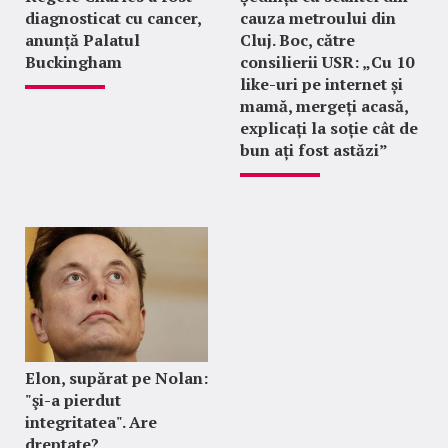
diagnosticat cu cancer,
cauza metroului din
anunță Palatul
Cluj. Boc, către
Buckingham
consilierii USR: „Cu 10
like-uri pe internet și
mamă, mergeți acasă,
explicați la soție cât de
bun ați fost astăzi”
Elon, supărat pe Nolan:
"şi-a pierdut
integritatea". Are
dreptate?