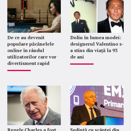
De ce au devenit
Doliu în lumea modei:
populare păcănelele
designerul Valentino s-
online în rândul
a stins din viață la 93
utilizatorilor care vor
de ani
divertisment rapid
Regele Charles a fost
Ședință cu scântei din