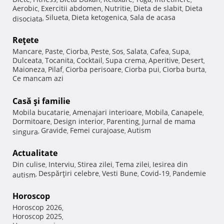
Aerobic
Exercitii abdomen
Nutritie
Dieta de slabit
Dieta
,
,
,
,
Silueta
Dieta ketogenica
Sala de acasa
disociata
,
,
,
Reţete
Mancare
Paste
Ciorba
Peste
Sos
Salata
Cafea
Supa
,
,
,
,
,
,
,
,
Dulceata
Tocanita
Cocktail
Supa crema
Aperitive
Desert
,
,
,
,
,
,
Maioneza
Pilaf
Ciorba perisoare
Ciorba pui
Ciorba burta
,
,
,
,
,
Ce mancam azi
Casă şi familie
Mobila bucatarie
Amenajari interioare
Mobila
Canapele
,
,
,
,
Dormitoare
Design interior
Parenting
Jurnal de mama
,
,
,
Gravide
Femei curajoase
Autism
singura
,
,
,
Actualitate
Din culise
Interviu
Stirea zilei
Tema zilei
Iesirea din
,
,
,
,
Despărţiri celebre
Vesti Bune
Covid-19
Pandemie
autism
,
,
,
,
Horoscop
Horoscop 2026
,
Horoscop 2025
,