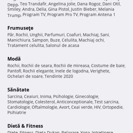
Teo Trandafir
Angelina Jolie
Dana Rogoz
Dani Otil
Depp
,
,
,
,
,
Smiley
Andra
Delia
Gina Pistol
Justin Bieber
Melania
,
,
,
,
,
Program TV
Program Pro TV
Program Antena 1
Trump
,
,
,
Frumuseţe
Păr
Rochii
Unghii
Parfumuri
Coafuri
Machiaj
Sani
,
,
,
,
,
,
,
Manichiura
Sampon
Buze
Celulita
Machiaj ochi
,
,
,
,
,
Tratament celulita
Salonul de acasa
,
Modă
Rochii
Rochii de seara
Rochii de mireasa
Costume de baie
,
,
,
,
Pantofi
Rochii elegante
Inele de logodna
Verighete
,
,
,
,
Ochelari de soare
Tendinte 2020
,
Sănătate
Sarcina
Ceaiuri
Inima
Psihologie
Ginecologie
,
,
,
,
,
Stomatologie
Colesterol
Anticonceptionale
Test sarcina
,
,
,
,
Cardiologie
Oftalmologie
Avort
Ceai verde
HIV
Ortopedie
,
,
,
,
,
,
Psihiatrie
Dietă & Fitness
Diete
Fitness
Dieta Dukan
Relaxare
Yoga
Intretinere
,
,
,
,
,
,