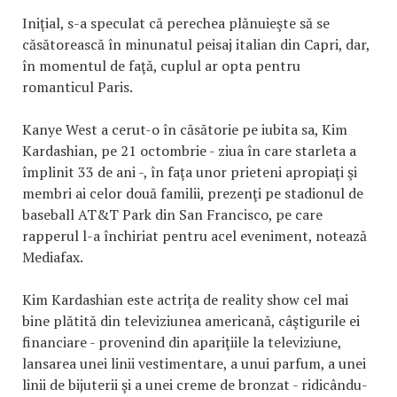
Iniţial, s-a speculat că perechea plănuieşte să se
căsătorească în minunatul peisaj italian din Capri, dar,
în momentul de faţă, cuplul ar opta pentru
romanticul Paris.
Kanye West a cerut-o în căsătorie pe iubita sa, Kim
Kardashian, pe 21 octombrie - ziua în care starleta a
împlinit 33 de ani -, în faţa unor prieteni apropiaţi şi
membri ai celor două familii, prezenţi pe stadionul de
baseball AT&T Park din San Francisco, pe care
rapperul l-a închiriat pentru acel eveniment, notează
Mediafax.
Kim Kardashian este actriţa de reality show cel mai
bine plătită din televiziunea americană, câştigurile ei
financiare - provenind din apariţiile la televiziune,
lansarea unei linii vestimentare, a unui parfum, a unei
linii de bijuterii şi a unei creme de bronzat - ridicându-