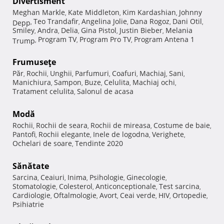
Divertisment
Meghan Markle
Kate Middleton
Kim Kardashian
Johnny
,
,
,
Teo Trandafir
Angelina Jolie
Dana Rogoz
Dani Otil
Depp
,
,
,
,
,
Smiley
Andra
Delia
Gina Pistol
Justin Bieber
Melania
,
,
,
,
,
Program TV
Program Pro TV
Program Antena 1
Trump
,
,
,
Frumuseţe
Păr
Rochii
Unghii
Parfumuri
Coafuri
Machiaj
Sani
,
,
,
,
,
,
,
Manichiura
Sampon
Buze
Celulita
Machiaj ochi
,
,
,
,
,
Tratament celulita
Salonul de acasa
,
Modă
Rochii
Rochii de seara
Rochii de mireasa
Costume de baie
,
,
,
,
Pantofi
Rochii elegante
Inele de logodna
Verighete
,
,
,
,
Ochelari de soare
Tendinte 2020
,
Sănătate
Sarcina
Ceaiuri
Inima
Psihologie
Ginecologie
,
,
,
,
,
Stomatologie
Colesterol
Anticonceptionale
Test sarcina
,
,
,
,
Cardiologie
Oftalmologie
Avort
Ceai verde
HIV
Ortopedie
,
,
,
,
,
,
Psihiatrie