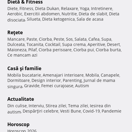
Dietă & Fitness
Diete
Fitness
Dieta Dukan
Relaxare
Yoga
Intretinere
,
,
,
,
,
,
Aerobic
Exercitii abdomen
Nutritie
Dieta de slabit
Dieta
,
,
,
,
Silueta
Dieta ketogenica
Sala de acasa
disociata
,
,
,
Reţete
Mancare
Paste
Ciorba
Peste
Sos
Salata
Cafea
Supa
,
,
,
,
,
,
,
,
Dulceata
Tocanita
Cocktail
Supa crema
Aperitive
Desert
,
,
,
,
,
,
Maioneza
Pilaf
Ciorba perisoare
Ciorba pui
Ciorba burta
,
,
,
,
,
Ce mancam azi
Casă şi familie
Mobila bucatarie
Amenajari interioare
Mobila
Canapele
,
,
,
,
Dormitoare
Design interior
Parenting
Jurnal de mama
,
,
,
Gravide
Femei curajoase
Autism
singura
,
,
,
Actualitate
Din culise
Interviu
Stirea zilei
Tema zilei
Iesirea din
,
,
,
,
Despărţiri celebre
Vesti Bune
Covid-19
Pandemie
autism
,
,
,
,
Horoscop
Horoscop 2026
,