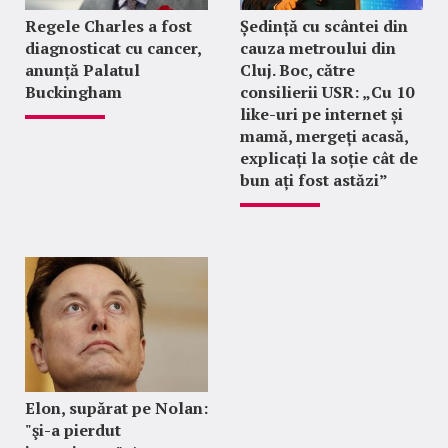
Regele Charles a fost
Ședință cu scântei din
diagnosticat cu cancer,
cauza metroului din
anunță Palatul
Cluj. Boc, către
Buckingham
consilierii USR: „Cu 10
like-uri pe internet și
mamă, mergeți acasă,
explicați la soție cât de
bun ați fost astăzi”
Elon, supărat pe Nolan:
"şi-a pierdut