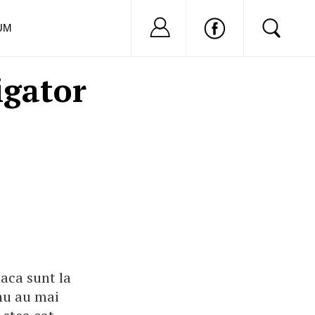
Nu ai cont?
Inregistreaza-
UM
igator
daca sunt la
 nu au mai