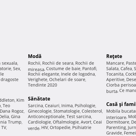
Modă
Reţete
a sexuala
Rochii
Rochii de seara
Rochii de
Mancare
Past
,
,
,
,
atorie
Sex
Costume de baie
Pantofi
Salata
Cafea
,
,
mireasa
,
,
,
,
,
ale
Rochii elegante
Inele de logodna
Tocanita
Cockt
,
,
,
e dragoste
Verighete
Ochelari de soare
Aperitive
Dese
,
,
,
Tendinte 2020
Ciorba perisoa
Ce manc
burta
,
Sănătate
ddleton
Kim
,
Casă şi fami
p
Teo
Sarcina
Ceaiuri
Inima
Psihologie
,
,
,
,
,
Dana Rogoz
Ginecologie
Stomatologie
Colesterol
Mobila bucata
,
,
,
,
Delia
Gina
Anticonceptionale
Test sarcina
Mob
,
,
,
interioare
,
nia Trump
Cardiologie
Oftalmologie
Avort
Ceai
Dormitoare
De
,
,
,
,
,
 TV
HIV
Ortopedie
Psihiatrie
Parenting
Jur
,
verde
,
,
,
,
Gravide
Femei
,