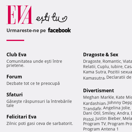
Urmareste-ne pe
Club Eva
Dragoste & Sex
Comunitatea unde eşti între
Dragoste
Romantic
Viat
,
,
prietene.
Relatii
Cuplu
Iubire
Cas
,
,
,
Kama Sutra
Pozitii sexu
,
Forum
Declaratii d
Kamasutra
,
Dezbate tot ce te preocupă
Divertisment
Sfaturi
Meghan Markle
Kate Mi
,
Găseşte răspunsuri la întrebările
Johnny Dep
Kardashian
,
tale
Angelina Jolie
Trandafir
,
,
Dani Otil
Smiley
Andra
,
,
,
Felicitari Eva
Justin Bieber
Mela
Pistol
,
,
Zilnic poti gasi ceva de sarbatorit.
Program TV
Program Pro
,
Program Antena 1