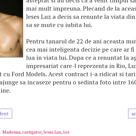
asteptat si au decis ca a venit timpul sa
mai mult impreuna. Plecand de la aceas
Jeses Luz a decis sa renunte la viata din 
sa se mute cu iubita lui.
Pentru tanarul de 22 de ani aceasta mu
cea mai inteligenta decizie pe care ar fi
lua in viata lui. Dupa ce a renuntat la a
impresariat care-l reprezenta in Rio, L
 cu Ford Models. Acest contract i-a ridicat si tarif
ajunge sa incaseze pentru o sedinta foto intre 16
line.
dent
ar
:
Madonna
,
castigator
,
Jesus Luz
,
loz