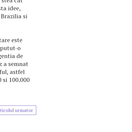
 stea cat
ta idee,
Brazilia si
tare este
 putut-o
gentia de
uz a semnat
ul, astfel
0 si 100.000
ticolul urmator