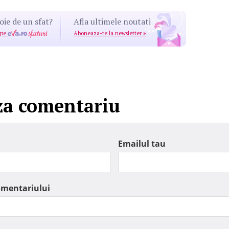
oie de un sfat?
Afla ultimele noutati
 pe
Aboneaza-te la newsletter
»
za comentariu
Emailul tau
omentariului