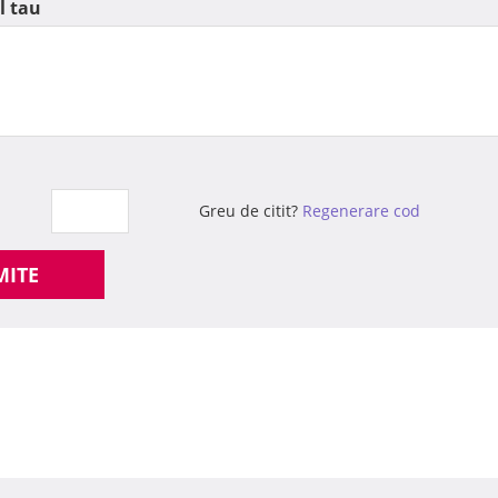
l tau
Greu de citit?
Regenerare cod
MITE