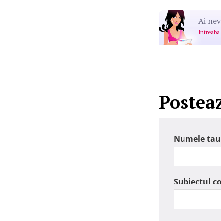
Ai nev
Intreaba
Postea
Numele tau
Subiectul c