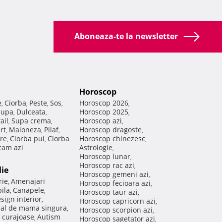
Aboneaza-te la newsletter
Horoscop
e
Ciorba
Peste
Sos
Horoscop 2026
,
,
,
,
,
Supa
Dulceata
Horoscop 2025
,
,
,
ail
Supa crema
Horoscop azi
,
,
,
rt
Maioneza
Pilaf
Horoscop dragoste
,
,
,
,
re
Ciorba pui
Ciorba
Horoscop chinezesc
,
,
,
am azi
Astrologie
,
Horoscop lunar
,
Horoscop rac azi
,
lie
Horoscop gemeni azi
,
rie
Amenajari
,
Horoscop fecioara azi
,
ila
Canapele
,
,
Horoscop taur azi
,
sign interior
,
Horoscop capricorn azi
,
nal de mama singura
,
Horoscop scorpion azi
,
 curajoase
Autism
,
Horoscop sagetator azi
,