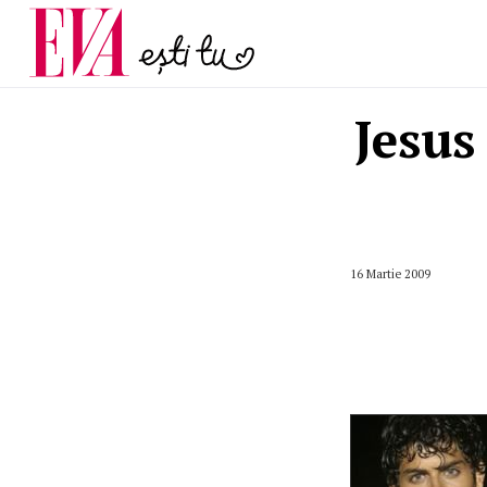
menopauză și când ar t
Carieră
la medic
Actualitate
Jesus
16 Martie 2009