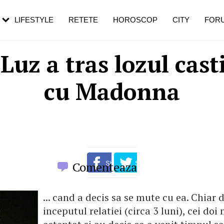
rebui să mergi
și 60 de ani. De ce te trezești mai des
pe măsură ce înaintezi în vârstă
LIFESTYLE
RETETE
HOROSCOP
CITY
FOR
 Luz a tras lozul cast
cu Madonna
Comenteaza
... cand a decis sa se mute cu ea. Chiar 
inceputul relatiei (circa 3 luni), cei doi