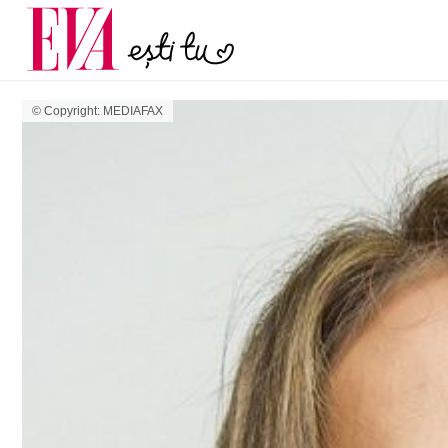
menopauză și când ar t
Carieră
la medic
Actualitate
© Copyright: MEDIAFAX