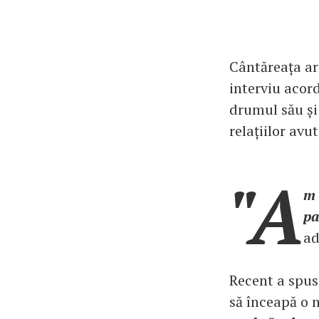
Cântăreața are
interviu acord
drumul său și 
relațiilor avu
"A
m 
pa
a
Recent a spus 
să înceapă o n