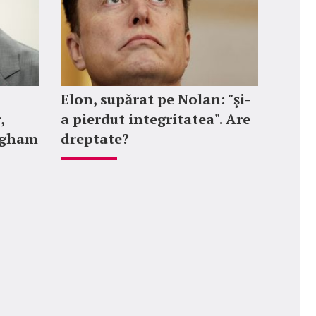
Elon, supărat pe Nolan: "şi-
,
a pierdut integritatea". Are
ngham
dreptate?