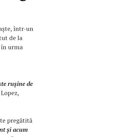
aște, într-un
tut de la
t în urma
ste rușine de
r Lopez,
te pregătită
ent și acum