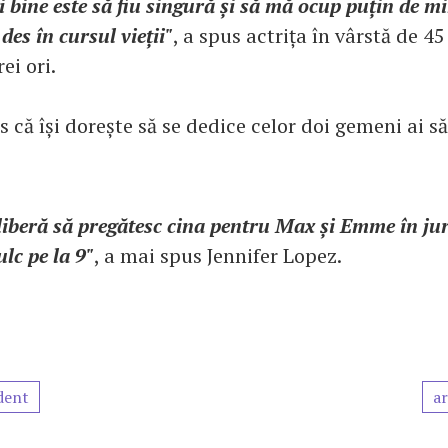
i bine este să fiu singură și să mă ocup puțin de m
des în cursul vieții"
, a spus actrița în vârstă de 45
ei ori.
 că își dorește să se dedice celor doi gemeni ai să
liberă să pregătesc cina pentru Max și Emme în jur
ulc pe la 9"
, a mai spus Jennifer Lopez.
dent
ar