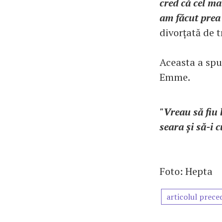
cred că cel ma
am făcut prea 
divorțată de tr
Aceasta a spus
Emme.
"Vreau să fiu 
seara și să-i c
Foto: Hepta
articolul prece