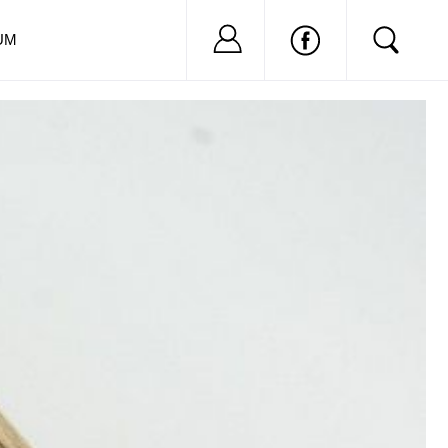
Nu ai cont?
Inregistreaza-
UM