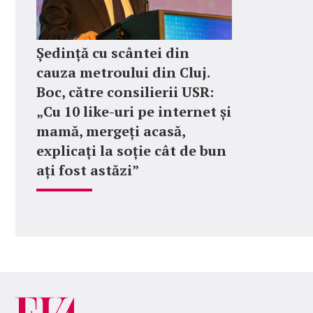
Ședință cu scântei din
cauza metroului din Cluj.
Boc, către consilierii USR:
„Cu 10 like-uri pe internet și
mamă, mergeți acasă,
explicați la soție cât de bun
ați fost astăzi”