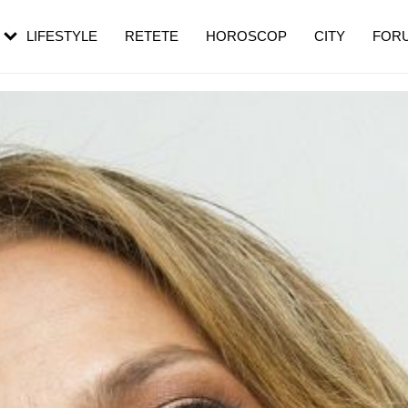
rebui să mergi
și 60 de ani. De ce te trezești mai des
pe măsură ce înaintezi în vârstă
LIFESTYLE
RETETE
HOROSCOP
CITY
FOR