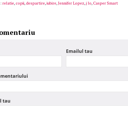
:
relatie
,
copii
,
despartire
,
iubire
,
Jennifer Lopez
,
j lo
,
Casper Smart
comentariu
Emailul tau
omentariului
l tau