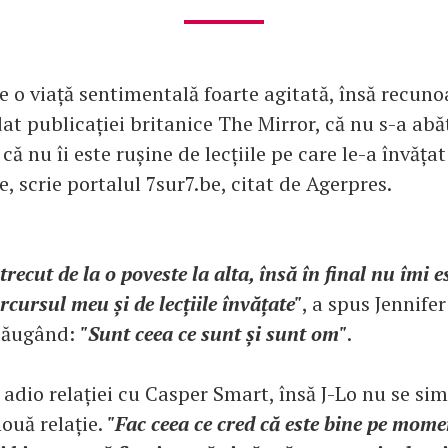
 o viață sentimentală foarte agitată, însă recuno
at publicației britanice The Mirror, că nu s-a abă
că nu îi este rușine de lecțiile pe care le-a învăța
te, scrie portalul 7sur7.be, citat de Agerpres.
trecut de la o poveste la alta, însă în final nu îmi e
rcursul meu și de lecțiile învățate"
, a spus Jennife
dăugând:
"Sunt ceea ce sunt și sunt om"
.
adio relației cu Casper Smart, însă J-Lo nu se sim
ouă relație.
"Fac ceea ce cred că este bine pe mom