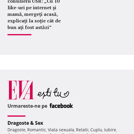
consilierii USR: „Cu 10
like-uri pe internet și
mamă, mergeți acasă,
explicați la soție cât de
bun ați fost astăzi”
Urmareste-ne pe
Dragoste & Sex
Dragoste
Romantic
Viata sexuala
Relatii
Cuplu
Iubire
,
,
,
,
,
,