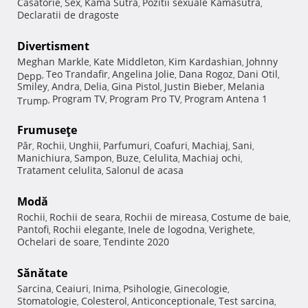
Casatorie
Sex
Kama Sutra
Pozitii sexuale Kamasutra
,
,
,
,
Declaratii de dragoste
Divertisment
Meghan Markle
Kate Middleton
Kim Kardashian
Johnny
,
,
,
Teo Trandafir
Angelina Jolie
Dana Rogoz
Dani Otil
Depp
,
,
,
,
,
Smiley
Andra
Delia
Gina Pistol
Justin Bieber
Melania
,
,
,
,
,
Program TV
Program Pro TV
Program Antena 1
Trump
,
,
,
Frumuseţe
Păr
Rochii
Unghii
Parfumuri
Coafuri
Machiaj
Sani
,
,
,
,
,
,
,
Manichiura
Sampon
Buze
Celulita
Machiaj ochi
,
,
,
,
,
Tratament celulita
Salonul de acasa
,
Modă
Rochii
Rochii de seara
Rochii de mireasa
Costume de baie
,
,
,
,
Pantofi
Rochii elegante
Inele de logodna
Verighete
,
,
,
,
Ochelari de soare
Tendinte 2020
,
Sănătate
Sarcina
Ceaiuri
Inima
Psihologie
Ginecologie
,
,
,
,
,
Stomatologie
Colesterol
Anticonceptionale
Test sarcina
,
,
,
,