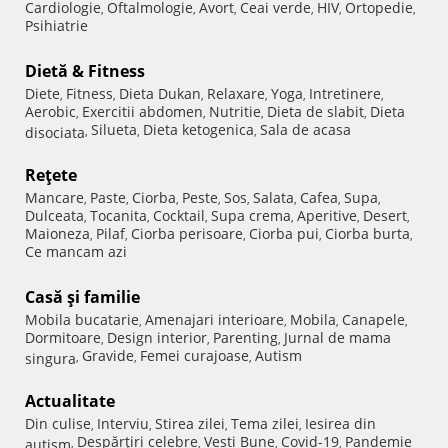
Cardiologie
Oftalmologie
Avort
Ceai verde
HIV
Ortopedie
,
,
,
,
,
,
Psihiatrie
Dietă & Fitness
Diete
Fitness
Dieta Dukan
Relaxare
Yoga
Intretinere
,
,
,
,
,
,
Aerobic
Exercitii abdomen
Nutritie
Dieta de slabit
Dieta
,
,
,
,
Silueta
Dieta ketogenica
Sala de acasa
disociata
,
,
,
Reţete
Mancare
Paste
Ciorba
Peste
Sos
Salata
Cafea
Supa
,
,
,
,
,
,
,
,
Dulceata
Tocanita
Cocktail
Supa crema
Aperitive
Desert
,
,
,
,
,
,
Maioneza
Pilaf
Ciorba perisoare
Ciorba pui
Ciorba burta
,
,
,
,
,
Ce mancam azi
Casă şi familie
Mobila bucatarie
Amenajari interioare
Mobila
Canapele
,
,
,
,
Dormitoare
Design interior
Parenting
Jurnal de mama
,
,
,
Gravide
Femei curajoase
Autism
singura
,
,
,
Actualitate
Din culise
Interviu
Stirea zilei
Tema zilei
Iesirea din
,
,
,
,
Despărţiri celebre
Vesti Bune
Covid-19
Pandemie
autism
,
,
,
,