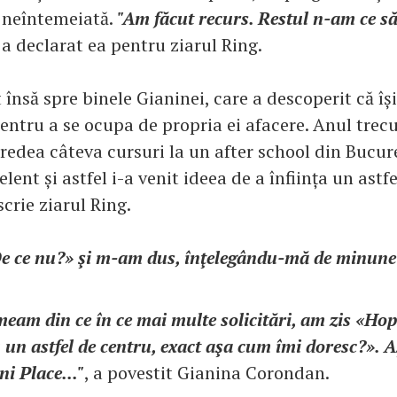
 neîntemeiată.
"Am făcut recurs. Restul n-am ce să
, a declarat ea pentru ziarul Ring.
t însă spre binele Gianinei, care a descoperit că îș
entru a se ocupa de propria ei afacere. Anul trecut
predea câteva cursuri la un after school din Bucure
lent și astfel i-a venit ideea de a înființa un astf
scrie ziarul Ring.
e ce nu?» şi m-am dus, înţelegându-mă de minune c
eam din ce în ce mai multe solicitări, am zis «Hop
 un astfel de centru, exact aşa cum îmi doresc?». A
ni Place..."
, a povestit Gianina Corondan.