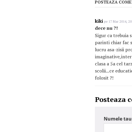
POSTEAZA COME
kiki
pe 17 Mar 2014, 20
dece nu ?!
Sigur ca trebuia 
parinti chiar fac 
lucru asa-zisii pr
imaginative,intera
clasa a 5a cel tar
scolii...ce educat
folosit ?!
Posteaza 
Numele tau