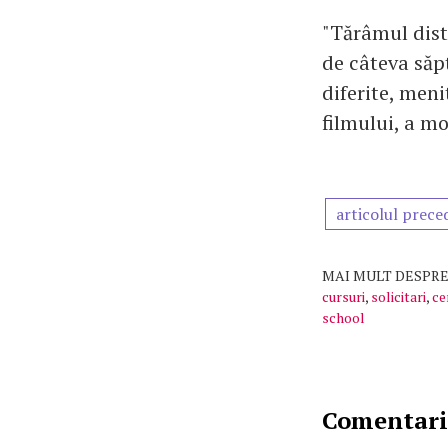
"Tărâmul distr
de câteva săp
diferite, meni
filmului, a m
articolul prece
MAI MULT DESPRE
cursuri
,
solicitari
,
ce
school
Comentarii