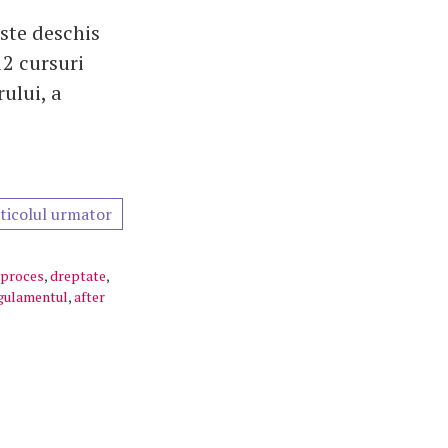
este deschis
2 cursuri
rului, a
ticolul urmator
proces
,
dreptate
,
gulamentul
,
after