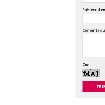
Subiectul c
Comentariu
Cod
TRI