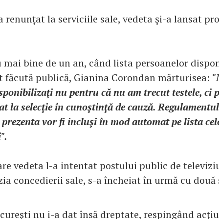
renunțat la serviciile sale, vedeta şi-a lansat pr
 mai bine de un an, când lista persoanelor dispon
t făcută publică, Gianina Corondan mărturisea:
"
isponibilizaţi nu pentru că nu am trecut testele, ci
t la selecţie în cunoştinţă de cauză. Regulamentul
 prezenta vor fi incluşi în mod automat pe lista cel
".
re vedeta l-a intentat postului public de televizi
zia concedierii sale, s-a încheiat în urmă cu două
cureşti nu i-a dat însă dreptate, respingând acţi