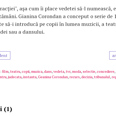
acţiei", aşa cum îi place vedetei să-l numească, 
tămâni. Gianina Corondan a conceput o serie de 1
te să-i introducă pe copii în lumea muzicii, a teat
odei sau a dansului.
dent
ar
:
film
,
teatru
,
copii
,
muzica
,
dans
,
vedeta
,
tvr
,
moda
,
selectie
,
concediere
,
ntru
,
judecata
,
instanta
,
Geanina Corondan
,
recurs
,
decizia
,
tribunalul
,
re
 (1)