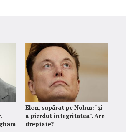
Elon, supărat pe Nolan: "şi-
,
a pierdut integritatea". Are
ngham
dreptate?