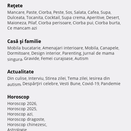
Reţete
Mancare
Paste
Ciorba
Peste
Sos
Salata
Cafea
Supa
,
,
,
,
,
,
,
,
Dulceata
Tocanita
Cocktail
Supa crema
Aperitive
Desert
,
,
,
,
,
,
Maioneza
Pilaf
Ciorba perisoare
Ciorba pui
Ciorba burta
,
,
,
,
,
Ce mancam azi
Casă şi familie
Mobila bucatarie
Amenajari interioare
Mobila
Canapele
,
,
,
,
Dormitoare
Design interior
Parenting
Jurnal de mama
,
,
,
Gravide
Femei curajoase
Autism
singura
,
,
,
Actualitate
Din culise
Interviu
Stirea zilei
Tema zilei
Iesirea din
,
,
,
,
Despărţiri celebre
Vesti Bune
Covid-19
Pandemie
autism
,
,
,
,
Horoscop
Horoscop 2026
,
Horoscop 2025
,
Horoscop azi
,
Horoscop dragoste
,
Horoscop chinezesc
,
Astrologie
,