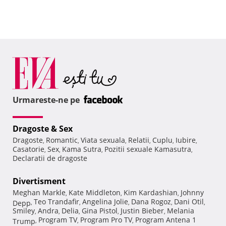
Urmareste-ne pe
Dragoste & Sex
Dragoste
Romantic
Viata sexuala
Relatii
Cuplu
Iubire
,
,
,
,
,
,
Casatorie
Sex
Kama Sutra
Pozitii sexuale Kamasutra
,
,
,
,
Declaratii de dragoste
Divertisment
Meghan Markle
Kate Middleton
Kim Kardashian
Johnny
,
,
,
Teo Trandafir
Angelina Jolie
Dana Rogoz
Dani Otil
Depp
,
,
,
,
,
Smiley
Andra
Delia
Gina Pistol
Justin Bieber
Melania
,
,
,
,
,
Program TV
Program Pro TV
Program Antena 1
Trump
,
,
,