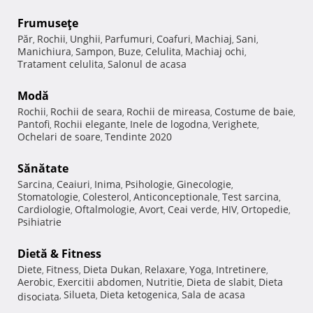
Frumuseţe
Păr
Rochii
Unghii
Parfumuri
Coafuri
Machiaj
Sani
,
,
,
,
,
,
,
Manichiura
Sampon
Buze
Celulita
Machiaj ochi
,
,
,
,
,
Tratament celulita
Salonul de acasa
,
Modă
Rochii
Rochii de seara
Rochii de mireasa
Costume de baie
,
,
,
,
Pantofi
Rochii elegante
Inele de logodna
Verighete
,
,
,
,
Ochelari de soare
Tendinte 2020
,
Sănătate
Sarcina
Ceaiuri
Inima
Psihologie
Ginecologie
,
,
,
,
,
Stomatologie
Colesterol
Anticonceptionale
Test sarcina
,
,
,
,
Cardiologie
Oftalmologie
Avort
Ceai verde
HIV
Ortopedie
,
,
,
,
,
,
Psihiatrie
Dietă & Fitness
Diete
Fitness
Dieta Dukan
Relaxare
Yoga
Intretinere
,
,
,
,
,
,
Aerobic
Exercitii abdomen
Nutritie
Dieta de slabit
Dieta
,
,
,
,
Silueta
Dieta ketogenica
Sala de acasa
disociata
,
,
,