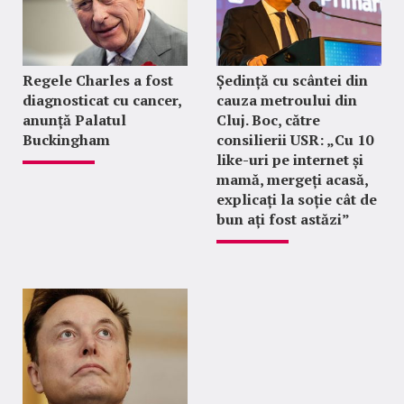
Regele Charles a fost
Ședință cu scântei din
diagnosticat cu cancer,
cauza metroului din
anunță Palatul
Cluj. Boc, către
Buckingham
consilierii USR: „Cu 10
like-uri pe internet și
mamă, mergeți acasă,
explicați la soție cât de
bun ați fost astăzi”