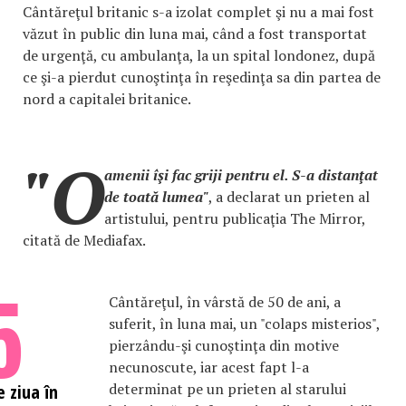
Cântăreţul britanic s-a izolat complet şi nu a mai fost
văzut în public din luna mai, când a fost transportat
de urgenţă, cu ambulanţa, la un spital londonez, după
ce şi-a pierdut cunoştinţa în reşedinţa sa din partea de
nord a capitalei britanice.
"O
amenii îşi fac griji pentru el. S-a distanţat
de toată lumea"
, a declarat un prieten al
artistului, pentru publicaţia The Mirror,
citată de Mediafax.
5
Cântăreţul, în vârstă de 50 de ani, a
suferit, în luna mai, un "colaps misterios",
pierzându-şi cunoştinţa din motive
necunoscute, iar acest fapt l-a
determinat pe un prieten al starului
e ziua în