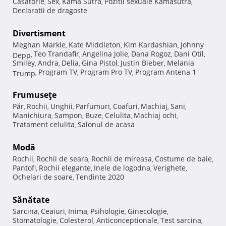
Casatorie
Sex
Kama Sutra
Pozitii sexuale Kamasutra
,
,
,
,
Declaratii de dragoste
Divertisment
Meghan Markle
Kate Middleton
Kim Kardashian
Johnny
,
,
,
Teo Trandafir
Angelina Jolie
Dana Rogoz
Dani Otil
Depp
,
,
,
,
,
Smiley
Andra
Delia
Gina Pistol
Justin Bieber
Melania
,
,
,
,
,
Program TV
Program Pro TV
Program Antena 1
Trump
,
,
,
Frumuseţe
Păr
Rochii
Unghii
Parfumuri
Coafuri
Machiaj
Sani
,
,
,
,
,
,
,
Manichiura
Sampon
Buze
Celulita
Machiaj ochi
,
,
,
,
,
Tratament celulita
Salonul de acasa
,
Modă
Rochii
Rochii de seara
Rochii de mireasa
Costume de baie
,
,
,
,
Pantofi
Rochii elegante
Inele de logodna
Verighete
,
,
,
,
Ochelari de soare
Tendinte 2020
,
Sănătate
Sarcina
Ceaiuri
Inima
Psihologie
Ginecologie
,
,
,
,
,
Stomatologie
Colesterol
Anticonceptionale
Test sarcina
,
,
,
,