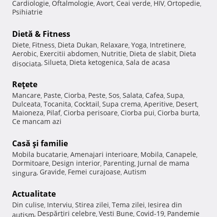
Cardiologie
Oftalmologie
Avort
Ceai verde
HIV
Ortopedie
,
,
,
,
,
,
Psihiatrie
Dietă & Fitness
Diete
Fitness
Dieta Dukan
Relaxare
Yoga
Intretinere
,
,
,
,
,
,
Aerobic
Exercitii abdomen
Nutritie
Dieta de slabit
Dieta
,
,
,
,
Silueta
Dieta ketogenica
Sala de acasa
disociata
,
,
,
Reţete
Mancare
Paste
Ciorba
Peste
Sos
Salata
Cafea
Supa
,
,
,
,
,
,
,
,
Dulceata
Tocanita
Cocktail
Supa crema
Aperitive
Desert
,
,
,
,
,
,
Maioneza
Pilaf
Ciorba perisoare
Ciorba pui
Ciorba burta
,
,
,
,
,
Ce mancam azi
Casă şi familie
Mobila bucatarie
Amenajari interioare
Mobila
Canapele
,
,
,
,
Dormitoare
Design interior
Parenting
Jurnal de mama
,
,
,
Gravide
Femei curajoase
Autism
singura
,
,
,
Actualitate
Din culise
Interviu
Stirea zilei
Tema zilei
Iesirea din
,
,
,
,
Despărţiri celebre
Vesti Bune
Covid-19
Pandemie
autism
,
,
,
,