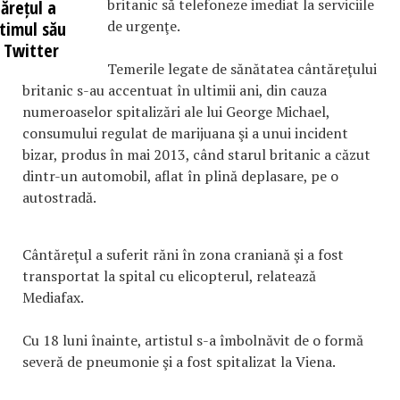
britanic să telefoneze imediat la serviciile
ărețul a
de urgenţe.
timul său
 Twitter
Temerile legate de sănătatea cântăreţului
britanic s-au accentuat în ultimii ani, din cauza
numeroaselor spitalizări ale lui George Michael,
consumului regulat de marijuana şi a unui incident
bizar, produs în mai 2013, când starul britanic a căzut
dintr-un automobil, aflat în plină deplasare, pe o
autostradă.
Cântăreţul a suferit răni în zona craniană şi a fost
transportat la spital cu elicopterul, relatează
Mediafax.
Cu 18 luni înainte, artistul s-a îmbolnăvit de o formă
severă de pneumonie şi a fost spitalizat la Viena.