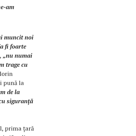
 ne-am
ai muncit noi
a fi foarte
,
„nu numai
m trage cu
lorin
i pună la
em de la
 cu siguranță
l, prima țară