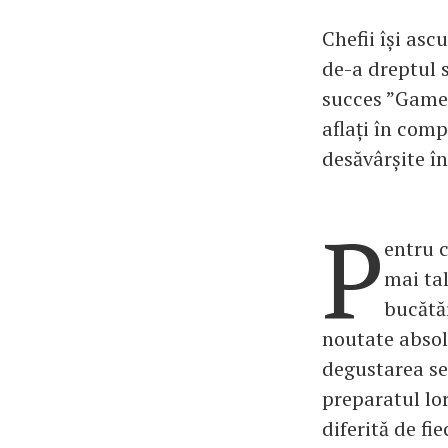
Chefii își asc
de-a dreptul 
succes ”Game 
aflați în com
desăvârșite î
P
entru c
mai tal
bucătăr
noutate absol
degustarea se 
preparatul lo
diferită de fie