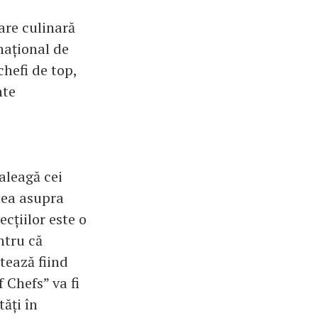
are culinară
național de
hefi de top,
nte
 aleagă cei
nea asupra
cțiilor este o
ntru că
tează fiind
 Chefs” va fi
tăți în