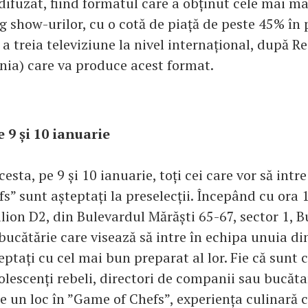
 difuzat, fiind formatul care a obținut cele mai ma
ng show-urilor, cu o cotă de piață de peste 45% în
a treia televiziune la nivel internațional, după Re
nia) care va produce acest format.
e 9 și 10 ianuarie
sta, pe 9 și 10 ianuarie, toți cei care vor să intr
” sunt așteptați la preselecții. Începând cu ora 1
ion D2, din Bulevardul Mărăști 65-67, sector 1, B
bucătărie care visează să intre în echipa unuia din
eptați cu cel mai bun preparat al lor. Fie că sunt 
olescenți rebeli, directori de companii sau bucătar
e un loc în ”Game of Chefs”, experiența culinară c