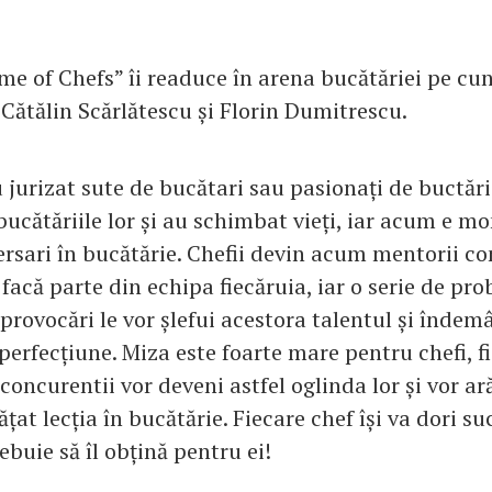
e of Chefs” îi readuce în arena bucătăriei pe cun
 Cătălin Scărlătescu și Florin Dumitrescu.
jurizat sute de bucătari sau pasionați de buctări
 bucătăriile lor și au schimbat vieți, iar acum e m
versari în bucătărie. Chefii devin acum mentorii c
ă facă parte din echipa fiecăruia, iar o serie de pro
provocări le vor șlefui acestora talentul și îndem
erfecțiune. Miza este foarte mare pentru chefi, fi
 concurentii vor deveni astfel oglinda lor și vor ar
ățat lecția în bucătărie. Fiecare chef își va dori su
ebuie să îl obțină pentru ei!