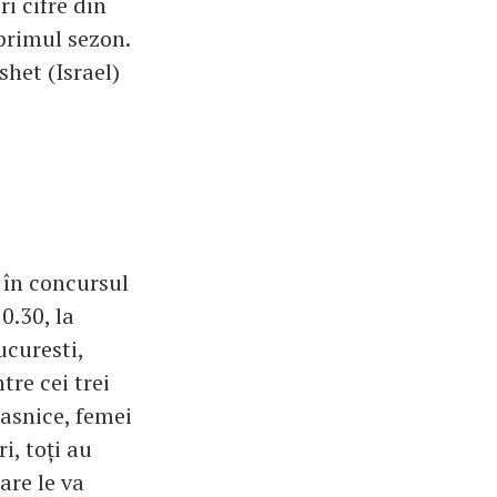
ri cifre din
 primul sezon.
shet (Israel)
e în concursul
0.30, la
ucuresti,
tre cei trei
casnice, femei
i, toți au
are le va