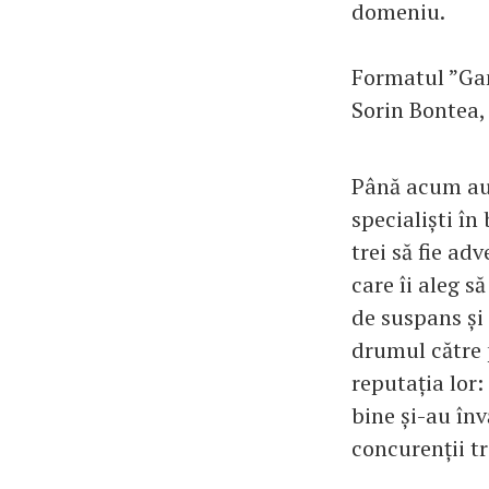
domeniu.
Formatul ”Gam
Sorin Bontea,
Până acum au 
specialiști în
trei să fie ad
care îi aleg s
de suspans și 
drumul către p
reputația lor:
bine și-au înv
concurenții tr