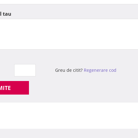
l tau
Greu de citit?
Regenerare cod
MITE