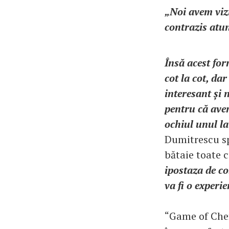
„Noi avem vizi
contrazis atun
Însă acest for
cot la cot, da
interesant și 
pentru că ave
ochiul unul la
Dumitrescu spu
bătaie toate 
ipostaza de co
va fi o experi
“Game of Chef