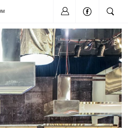
Nu ai cont?
Inregistreaza-
UM