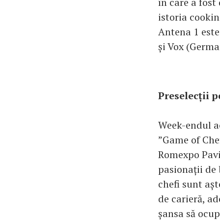
în care a fost
istoria cooki
Antena 1 este 
și Vox (Germa
Preselecții p
Week-endul ace
”Game of Chefs
Romexpo Pavil
pasionații de 
chefi sunt așt
de carieră, ad
șansa să ocup