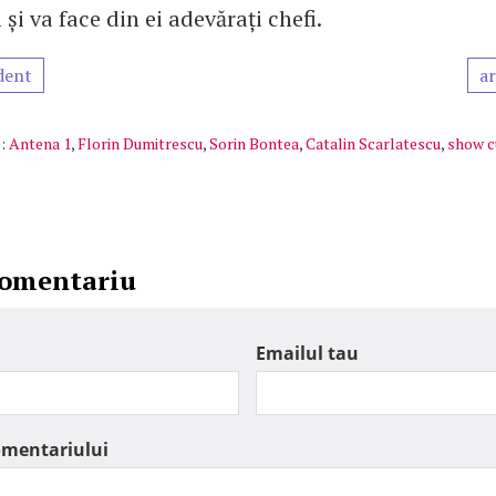
 și va face din ei adevărați chefi.
dent
ar
:
Antena 1
,
Florin Dumitrescu
,
Sorin Bontea
,
Catalin Scarlatescu
,
show c
comentariu
Emailul tau
omentariului