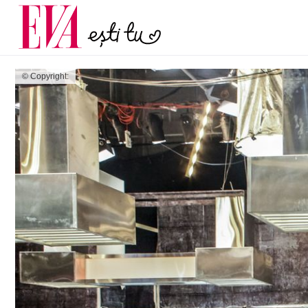
și 60 de ani. De ce te t
Carieră
pe măsură ce înaintez
Actualitate
© Copyright: