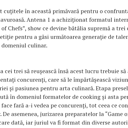
ut cuțitele în această primăvară pentru o confrunt
savuroasă. Antena 1 a achiziționat formatul inter
of Chefs”, show ce devine bătălia supremă a trei c
petiție pentru a găsi următoarea generație de tale
n domeniul culinar.
a cei trei să reușească însă acest lucru trebuie să
entați concurenți, care să le împărtășească viziu
iei și pasiunea pentru arta culinară. Etapa presele
ută în domeniul formatelor de cooking și asta pe
face fară a-i vedea pe concurenți, tot ceea ce con
r. De asemenea, jurizarea preparatelor la “Game of
care dată, iar juriul va fi format din diverse autori