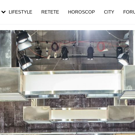
rezești mai des
Cât durează, cum te pregătești și cât
i în vârstă
de dureroasă este investigația
LIFESTYLE
RETETE
HOROSCOP
CITY
FOR