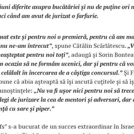
uni diferite asupra bucătăriei și nu de puține ori
ci când am avut de jurizat o farfurie.
mat este și pentru noi o premieră, pentru că am m
r nu ne-am întrecut”
, spune Cătălin Scărlătescu.
„V
neașteptat pentru noi toți”
, adaugă și Sorin Bontea
m ocazia să ne formăm ucenici, dar și pentru că vo
 celălalt în încercarea de a câștiga concursul.”
Și F
ne că abia așteaptă să își ascută cuțitele și să îș
cunoștințele:
„Nu va fi ușor nici pentru noi să trec
legi de jurizare la cea de mentori și adversari, dar
ență cu sare și piper.”
s” s-a bucurat de un succes extraordinar în Israe