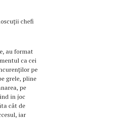
oscuții chefi
e, au format
omentul ca cei
oncurenților pe
be grele, pline
ânarea, pe
ind in joc
ăta cât de
ccesul, iar