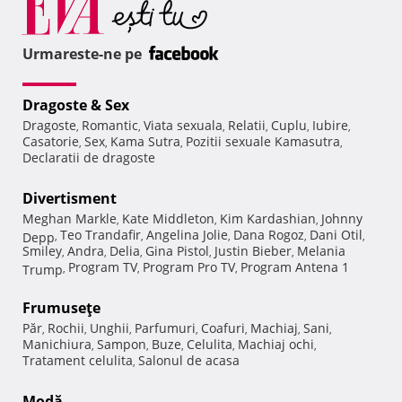
Urmareste-ne pe
Dragoste & Sex
Dragoste
Romantic
Viata sexuala
Relatii
Cuplu
Iubire
,
,
,
,
,
,
Casatorie
Sex
Kama Sutra
Pozitii sexuale Kamasutra
,
,
,
,
Declaratii de dragoste
Divertisment
Meghan Markle
Kate Middleton
Kim Kardashian
Johnny
,
,
,
Teo Trandafir
Angelina Jolie
Dana Rogoz
Dani Otil
Depp
,
,
,
,
,
Smiley
Andra
Delia
Gina Pistol
Justin Bieber
Melania
,
,
,
,
,
Program TV
Program Pro TV
Program Antena 1
Trump
,
,
,
Frumuseţe
Păr
Rochii
Unghii
Parfumuri
Coafuri
Machiaj
Sani
,
,
,
,
,
,
,
Manichiura
Sampon
Buze
Celulita
Machiaj ochi
,
,
,
,
,
Tratament celulita
Salonul de acasa
,
Modă