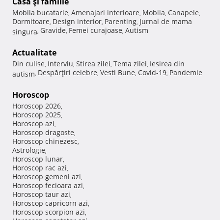
Casă şi familie
Mobila bucatarie
Amenajari interioare
Mobila
Canapele
,
,
,
,
Dormitoare
Design interior
Parenting
Jurnal de mama
,
,
,
Gravide
Femei curajoase
Autism
singura
,
,
,
Actualitate
Din culise
Interviu
Stirea zilei
Tema zilei
Iesirea din
,
,
,
,
Despărţiri celebre
Vesti Bune
Covid-19
Pandemie
autism
,
,
,
,
Horoscop
Horoscop 2026
,
Horoscop 2025
,
Horoscop azi
,
Horoscop dragoste
,
Horoscop chinezesc
,
Astrologie
,
Horoscop lunar
,
Horoscop rac azi
,
Horoscop gemeni azi
,
Horoscop fecioara azi
,
Horoscop taur azi
,
Horoscop capricorn azi
,
Horoscop scorpion azi
,