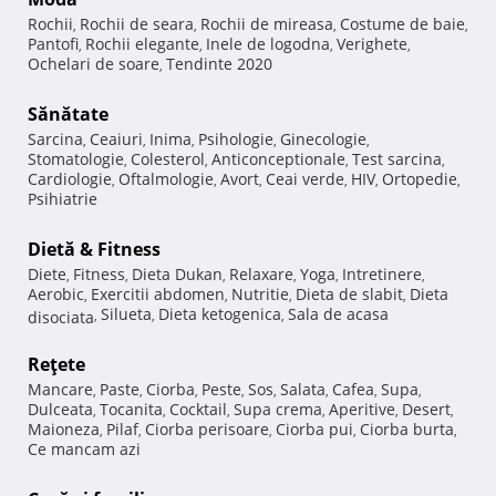
Rochii
Rochii de seara
Rochii de mireasa
Costume de baie
,
,
,
,
Pantofi
Rochii elegante
Inele de logodna
Verighete
,
,
,
,
Ochelari de soare
Tendinte 2020
,
Sănătate
Sarcina
Ceaiuri
Inima
Psihologie
Ginecologie
,
,
,
,
,
Stomatologie
Colesterol
Anticonceptionale
Test sarcina
,
,
,
,
Cardiologie
Oftalmologie
Avort
Ceai verde
HIV
Ortopedie
,
,
,
,
,
,
Psihiatrie
Dietă & Fitness
Diete
Fitness
Dieta Dukan
Relaxare
Yoga
Intretinere
,
,
,
,
,
,
Aerobic
Exercitii abdomen
Nutritie
Dieta de slabit
Dieta
,
,
,
,
Silueta
Dieta ketogenica
Sala de acasa
disociata
,
,
,
Reţete
Mancare
Paste
Ciorba
Peste
Sos
Salata
Cafea
Supa
,
,
,
,
,
,
,
,
Dulceata
Tocanita
Cocktail
Supa crema
Aperitive
Desert
,
,
,
,
,
,
Maioneza
Pilaf
Ciorba perisoare
Ciorba pui
Ciorba burta
,
,
,
,
,
Ce mancam azi