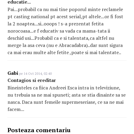
educatie...
Pai...probabil ca nu mai tine poporul minte reclamele
pt casting national pt acest serial,pt altele...or fi fost
la 2 noaptea...si..ooops ! s-a prezentat fetita
norocoasa...e f educativ sa vada ca mama-tata ii
deschid usi...Probabil ca e si talentata,ca altfel nu
merge la asa ceva (nu e Abracadabra)..dar sunt sigura
ca mai erau multe alte fetite ,poate si mai talentate..
Gabi
pe 14 Oct 2014, 02:40
Contagios si ereditar
Bineinteles ca fiica Andreei Esca intra in televiziune,
nu trebuia sa ne mai spuneti; asta se stia dinainte sa se
nasca. Daca sunt femeile supermeseriase, ce sa ne mai
facem...
Posteaza comentariu