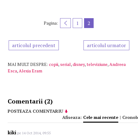
1
2
Pagina:
articolul precedent
articolul urmator
MAI MULT DESPRE:
copii
,
serial
,
disney
,
televiziune
,
Andreea
Esca
,
Alexia Eram
Comentarii (2)
POSTEAZA COMENTARIU
Afiseaza:
Cele mai recente
|
Cronol
kiki
pe 14 Oct 2014, 09:55