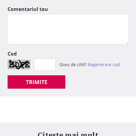
Comentariul tau
Cod
Greu de citit?
Regenerare cod
TRIMITE
Citeste mai mult