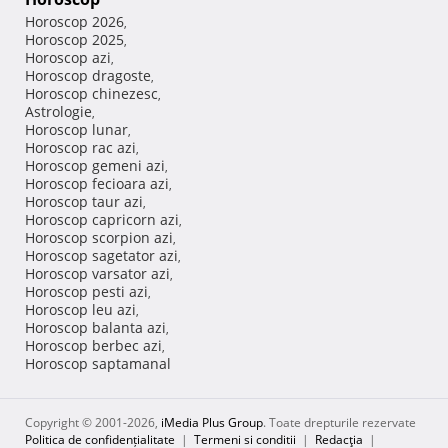
Horoscop 2026
,
Horoscop 2025
,
Horoscop azi
,
Horoscop dragoste
,
Horoscop chinezesc
,
Astrologie
,
Horoscop lunar
,
Horoscop rac azi
,
Horoscop gemeni azi
,
Horoscop fecioara azi
,
Horoscop taur azi
,
Horoscop capricorn azi
,
Horoscop scorpion azi
,
Horoscop sagetator azi
,
Horoscop varsator azi
,
Horoscop pesti azi
,
Horoscop leu azi
,
Horoscop balanta azi
,
Horoscop berbec azi
,
Horoscop saptamanal
Copyright © 2001-2026,
iMedia Plus Group
. Toate drepturile rezervate
Politica de confidențialitate
|
Termeni si conditii
|
Redacţia
|