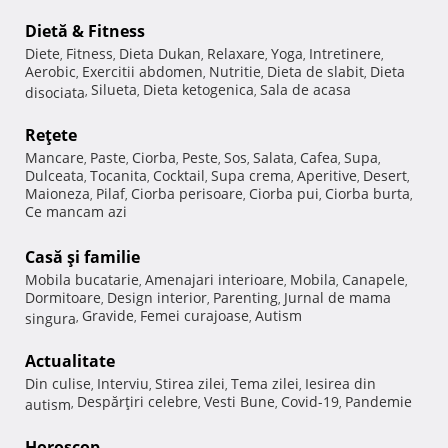
Dietă & Fitness
Diete
Fitness
Dieta Dukan
Relaxare
Yoga
Intretinere
,
,
,
,
,
,
Aerobic
Exercitii abdomen
Nutritie
Dieta de slabit
Dieta
,
,
,
,
Silueta
Dieta ketogenica
Sala de acasa
disociata
,
,
,
Reţete
Mancare
Paste
Ciorba
Peste
Sos
Salata
Cafea
Supa
,
,
,
,
,
,
,
,
Dulceata
Tocanita
Cocktail
Supa crema
Aperitive
Desert
,
,
,
,
,
,
Maioneza
Pilaf
Ciorba perisoare
Ciorba pui
Ciorba burta
,
,
,
,
,
Ce mancam azi
Casă şi familie
Mobila bucatarie
Amenajari interioare
Mobila
Canapele
,
,
,
,
Dormitoare
Design interior
Parenting
Jurnal de mama
,
,
,
Gravide
Femei curajoase
Autism
singura
,
,
,
Actualitate
Din culise
Interviu
Stirea zilei
Tema zilei
Iesirea din
,
,
,
,
Despărţiri celebre
Vesti Bune
Covid-19
Pandemie
autism
,
,
,
,
Horoscop