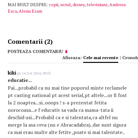
MAI MULT DESPRE:
copii
,
serial
,
disney
,
televiziune
,
Andreea
Esca
,
Alexia Eram
Comentarii (2)
POSTEAZA COMENTARIU
Afiseaza:
Cele mai recente
|
Cronol
kiki
pe 14 Oct 2014, 09:55
educatie...
Pai...probabil ca nu mai tine poporul minte reclamele
pt casting national pt acest serial,pt altele...or fi fost
la 2 noaptea...si..ooops ! s-a prezentat fetita
norocoasa...e f educativ sa vada ca mama-tata ii
deschid usi...Probabil ca e si talentata,ca altfel nu
merge la asa ceva (nu e Abracadabra)..dar sunt sigura
ca mai erau multe alte fetite ,poate si mai talentate..