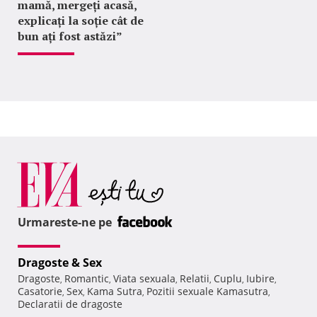
mamă, mergeți acasă,
explicați la soție cât de
bun ați fost astăzi”
Urmareste-ne pe
Dragoste & Sex
Dragoste
Romantic
Viata sexuala
Relatii
Cuplu
Iubire
,
,
,
,
,
,
Casatorie
Sex
Kama Sutra
Pozitii sexuale Kamasutra
,
,
,
,
Declaratii de dragoste