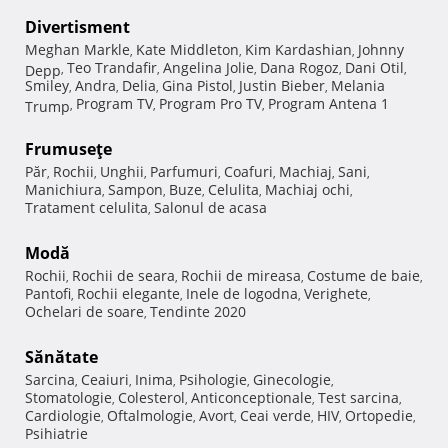
Divertisment
Meghan Markle
Kate Middleton
Kim Kardashian
Johnny
,
,
,
Teo Trandafir
Angelina Jolie
Dana Rogoz
Dani Otil
Depp
,
,
,
,
,
Smiley
Andra
Delia
Gina Pistol
Justin Bieber
Melania
,
,
,
,
,
Program TV
Program Pro TV
Program Antena 1
Trump
,
,
,
Frumuseţe
Păr
Rochii
Unghii
Parfumuri
Coafuri
Machiaj
Sani
,
,
,
,
,
,
,
Manichiura
Sampon
Buze
Celulita
Machiaj ochi
,
,
,
,
,
Tratament celulita
Salonul de acasa
,
Modă
Rochii
Rochii de seara
Rochii de mireasa
Costume de baie
,
,
,
,
Pantofi
Rochii elegante
Inele de logodna
Verighete
,
,
,
,
Ochelari de soare
Tendinte 2020
,
Sănătate
Sarcina
Ceaiuri
Inima
Psihologie
Ginecologie
,
,
,
,
,
Stomatologie
Colesterol
Anticonceptionale
Test sarcina
,
,
,
,
Cardiologie
Oftalmologie
Avort
Ceai verde
HIV
Ortopedie
,
,
,
,
,
,
Psihiatrie