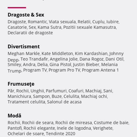
Dragoste & Sex
Dragoste
Romantic
Viata sexuala
Relatii
Cuplu
Iubire
,
,
,
,
,
,
Casatorie
Sex
Kama Sutra
Pozitii sexuale Kamasutra
,
,
,
,
Declaratii de dragoste
Divertisment
Meghan Markle
Kate Middleton
Kim Kardashian
Johnny
,
,
,
Teo Trandafir
Angelina Jolie
Dana Rogoz
Dani Otil
Depp
,
,
,
,
,
Smiley
Andra
Delia
Gina Pistol
Justin Bieber
Melania
,
,
,
,
,
Program TV
Program Pro TV
Program Antena 1
Trump
,
,
,
Frumuseţe
Păr
Rochii
Unghii
Parfumuri
Coafuri
Machiaj
Sani
,
,
,
,
,
,
,
Manichiura
Sampon
Buze
Celulita
Machiaj ochi
,
,
,
,
,
Tratament celulita
Salonul de acasa
,
Modă
Rochii
Rochii de seara
Rochii de mireasa
Costume de baie
,
,
,
,
Pantofi
Rochii elegante
Inele de logodna
Verighete
,
,
,
,
Ochelari de soare
Tendinte 2020
,