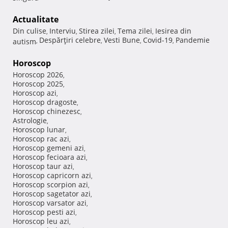
Actualitate
Din culise
Interviu
Stirea zilei
Tema zilei
Iesirea din
,
,
,
,
Despărţiri celebre
Vesti Bune
Covid-19
Pandemie
autism
,
,
,
,
Horoscop
Horoscop 2026
,
Horoscop 2025
,
Horoscop azi
,
Horoscop dragoste
,
Horoscop chinezesc
,
Astrologie
,
Horoscop lunar
,
Horoscop rac azi
,
Horoscop gemeni azi
,
Horoscop fecioara azi
,
Horoscop taur azi
,
Horoscop capricorn azi
,
Horoscop scorpion azi
,
Horoscop sagetator azi
,
Horoscop varsator azi
,
Horoscop pesti azi
,
Horoscop leu azi
,