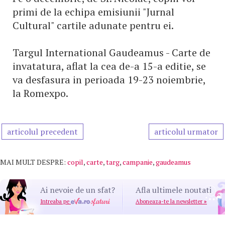
primi de la echipa emisiunii "Jurnal
Cultural" cartile adunate pentru ei.
Targul International Gaudeamus - Carte de
invatatura, aflat la cea de-a 15-a editie, se
va desfasura in perioada 19-23 noiembrie,
la Romexpo.
articolul precedent
articolul urmator
MAI MULT DESPRE:
copil
,
carte
,
targ
,
campanie
,
gaudeamus
Ai nevoie de un sfat?
Afla ultimele noutati
Intreaba pe
Aboneaza-te la newsletter
»