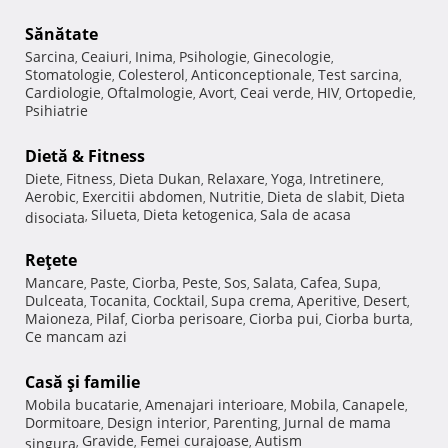
Sănătate
Sarcina
Ceaiuri
Inima
Psihologie
Ginecologie
,
,
,
,
,
Stomatologie
Colesterol
Anticonceptionale
Test sarcina
,
,
,
,
Cardiologie
Oftalmologie
Avort
Ceai verde
HIV
Ortopedie
,
,
,
,
,
,
Psihiatrie
Dietă & Fitness
Diete
Fitness
Dieta Dukan
Relaxare
Yoga
Intretinere
,
,
,
,
,
,
Aerobic
Exercitii abdomen
Nutritie
Dieta de slabit
Dieta
,
,
,
,
Silueta
Dieta ketogenica
Sala de acasa
disociata
,
,
,
Reţete
Mancare
Paste
Ciorba
Peste
Sos
Salata
Cafea
Supa
,
,
,
,
,
,
,
,
Dulceata
Tocanita
Cocktail
Supa crema
Aperitive
Desert
,
,
,
,
,
,
Maioneza
Pilaf
Ciorba perisoare
Ciorba pui
Ciorba burta
,
,
,
,
,
Ce mancam azi
Casă şi familie
Mobila bucatarie
Amenajari interioare
Mobila
Canapele
,
,
,
,
Dormitoare
Design interior
Parenting
Jurnal de mama
,
,
,
Gravide
Femei curajoase
Autism
singura
,
,
,