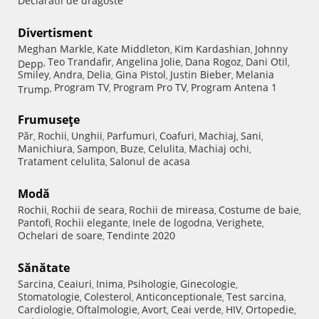
Declaratii de dragoste
Divertisment
Meghan Markle
Kate Middleton
Kim Kardashian
Johnny
,
,
,
Teo Trandafir
Angelina Jolie
Dana Rogoz
Dani Otil
Depp
,
,
,
,
,
Smiley
Andra
Delia
Gina Pistol
Justin Bieber
Melania
,
,
,
,
,
Program TV
Program Pro TV
Program Antena 1
Trump
,
,
,
Frumuseţe
Păr
Rochii
Unghii
Parfumuri
Coafuri
Machiaj
Sani
,
,
,
,
,
,
,
Manichiura
Sampon
Buze
Celulita
Machiaj ochi
,
,
,
,
,
Tratament celulita
Salonul de acasa
,
Modă
Rochii
Rochii de seara
Rochii de mireasa
Costume de baie
,
,
,
,
Pantofi
Rochii elegante
Inele de logodna
Verighete
,
,
,
,
Ochelari de soare
Tendinte 2020
,
Sănătate
Sarcina
Ceaiuri
Inima
Psihologie
Ginecologie
,
,
,
,
,
Stomatologie
Colesterol
Anticonceptionale
Test sarcina
,
,
,
,
Cardiologie
Oftalmologie
Avort
Ceai verde
HIV
Ortopedie
,
,
,
,
,
,