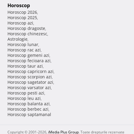
Horoscop
Horoscop 2026
,
Horoscop 2025
,
Horoscop azi
,
Horoscop dragoste
,
Horoscop chinezesc
,
Astrologie
,
Horoscop lunar
,
Horoscop rac azi
,
Horoscop gemeni azi
,
Horoscop fecioara azi
,
Horoscop taur azi
,
Horoscop capricorn azi
,
Horoscop scorpion azi
,
Horoscop sagetator azi
,
Horoscop varsator azi
,
Horoscop pesti azi
,
Horoscop leu azi
,
Horoscop balanta azi
,
Horoscop berbec azi
,
Horoscop saptamanal
Copyright © 2001-2026,
iMedia Plus Group
. Toate drepturile rezervate