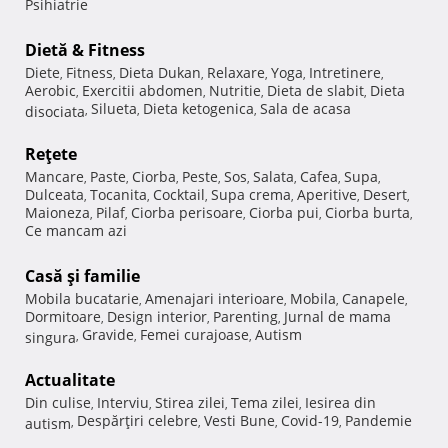
Psihiatrie
Dietă & Fitness
Diete
Fitness
Dieta Dukan
Relaxare
Yoga
Intretinere
,
,
,
,
,
,
Aerobic
Exercitii abdomen
Nutritie
Dieta de slabit
Dieta
,
,
,
,
Silueta
Dieta ketogenica
Sala de acasa
disociata
,
,
,
Reţete
Mancare
Paste
Ciorba
Peste
Sos
Salata
Cafea
Supa
,
,
,
,
,
,
,
,
Dulceata
Tocanita
Cocktail
Supa crema
Aperitive
Desert
,
,
,
,
,
,
Maioneza
Pilaf
Ciorba perisoare
Ciorba pui
Ciorba burta
,
,
,
,
,
Ce mancam azi
Casă şi familie
Mobila bucatarie
Amenajari interioare
Mobila
Canapele
,
,
,
,
Dormitoare
Design interior
Parenting
Jurnal de mama
,
,
,
Gravide
Femei curajoase
Autism
singura
,
,
,
Actualitate
Din culise
Interviu
Stirea zilei
Tema zilei
Iesirea din
,
,
,
,
Despărţiri celebre
Vesti Bune
Covid-19
Pandemie
autism
,
,
,
,