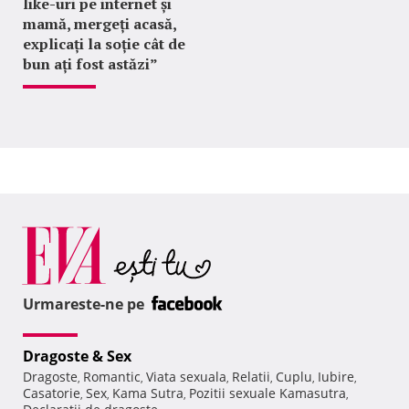
like-uri pe internet și
mamă, mergeți acasă,
explicați la soție cât de
bun ați fost astăzi”
Urmareste-ne pe
Dragoste & Sex
Dragoste
Romantic
Viata sexuala
Relatii
Cuplu
Iubire
,
,
,
,
,
,
Casatorie
Sex
Kama Sutra
Pozitii sexuale Kamasutra
,
,
,
,