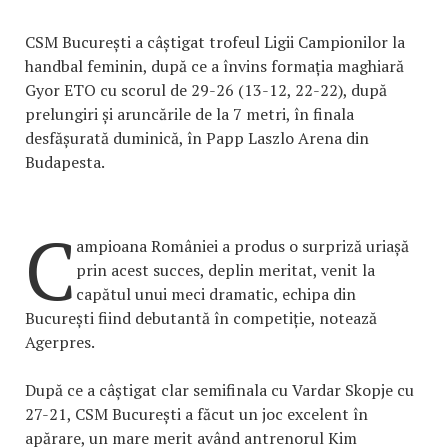
CSM București a câștigat trofeul Ligii Campionilor la
handbal feminin, după ce a învins formația maghiară
Gyor ETO cu scorul de 29-26 (13-12, 22-22), după
prelungiri și aruncările de la 7 metri, în finala
desfășurată duminică, în Papp Laszlo Arena din
Budapesta.
C
ampioana României a produs o surpriză uriașă
prin acest succes, deplin meritat, venit la
capătul unui meci dramatic, echipa din
București fiind debutantă în competiție, notează
Agerpres.
După ce a câștigat clar semifinala cu Vardar Skopje cu
27-21, CSM București a făcut un joc excelent în
apărare, un mare merit având antrenorul Kim