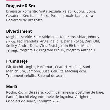
Dragoste & Sex
Dragoste
Romantic
Viata sexuala
Relatii
Cuplu
Iubire
,
,
,
,
,
,
Casatorie
Sex
Kama Sutra
Pozitii sexuale Kamasutra
,
,
,
,
Declaratii de dragoste
Divertisment
Meghan Markle
Kate Middleton
Kim Kardashian
Johnny
,
,
,
Teo Trandafir
Angelina Jolie
Dana Rogoz
Dani Otil
Depp
,
,
,
,
,
Smiley
Andra
Delia
Gina Pistol
Justin Bieber
Melania
,
,
,
,
,
Program TV
Program Pro TV
Program Antena 1
Trump
,
,
,
Frumuseţe
Păr
Rochii
Unghii
Parfumuri
Coafuri
Machiaj
Sani
,
,
,
,
,
,
,
Manichiura
Sampon
Buze
Celulita
Machiaj ochi
,
,
,
,
,
Tratament celulita
Salonul de acasa
,
Modă
Rochii
Rochii de seara
Rochii de mireasa
Costume de baie
,
,
,
,
Pantofi
Rochii elegante
Inele de logodna
Verighete
,
,
,
,
Ochelari de soare
Tendinte 2020
,