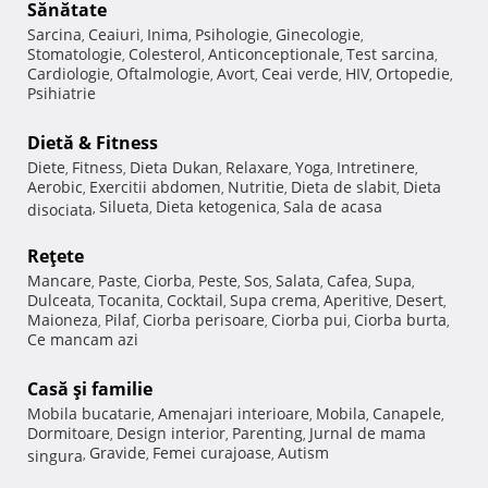
Sănătate
Sarcina
Ceaiuri
Inima
Psihologie
Ginecologie
,
,
,
,
,
Stomatologie
Colesterol
Anticonceptionale
Test sarcina
,
,
,
,
Cardiologie
Oftalmologie
Avort
Ceai verde
HIV
Ortopedie
,
,
,
,
,
,
Psihiatrie
Dietă & Fitness
Diete
Fitness
Dieta Dukan
Relaxare
Yoga
Intretinere
,
,
,
,
,
,
Aerobic
Exercitii abdomen
Nutritie
Dieta de slabit
Dieta
,
,
,
,
Silueta
Dieta ketogenica
Sala de acasa
disociata
,
,
,
Reţete
Mancare
Paste
Ciorba
Peste
Sos
Salata
Cafea
Supa
,
,
,
,
,
,
,
,
Dulceata
Tocanita
Cocktail
Supa crema
Aperitive
Desert
,
,
,
,
,
,
Maioneza
Pilaf
Ciorba perisoare
Ciorba pui
Ciorba burta
,
,
,
,
,
Ce mancam azi
Casă şi familie
Mobila bucatarie
Amenajari interioare
Mobila
Canapele
,
,
,
,
Dormitoare
Design interior
Parenting
Jurnal de mama
,
,
,
Gravide
Femei curajoase
Autism
singura
,
,
,