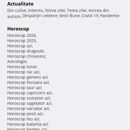
Actualitate
Din culise
Interviu
Stirea zilei
Tema zilei
Iesirea din
,
,
,
,
Despărţiri celebre
Vesti Bune
Covid-19
Pandemie
autism
,
,
,
,
Horoscop
Horoscop 2026
,
Horoscop 2025
,
Horoscop azi
,
Horoscop dragoste
,
Horoscop chinezesc
,
Astrologie
,
Horoscop lunar
,
Horoscop rac azi
,
Horoscop gemeni azi
,
Horoscop fecioara azi
,
Horoscop taur azi
,
Horoscop capricorn azi
,
Horoscop scorpion azi
,
Horoscop sagetator azi
,
Horoscop varsator azi
,
Horoscop pesti azi
,
Horoscop leu azi
,
Horoscop balanta azi
,
Horoscop berbec azi
,