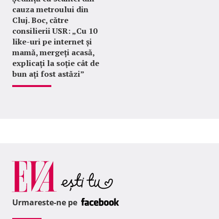
cauza metroului din
Cluj. Boc, către
consilierii USR: „Cu 10
like-uri pe internet și
mamă, mergeți acasă,
explicați la soție cât de
bun ați fost astăzi”
Urmareste-ne pe