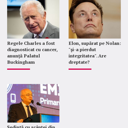
Regele Charles a fost
Elon, supărat pe Nolan:
diagnosticat cu cancer,
"şi-a pierdut
anunță Palatul
integritatea". Are
Buckingham
dreptate?
Ședință cu scântei din