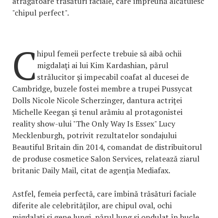
atrăgătoare trăsături faciale, care împreună alcătuiesc
"chipul perfect".
C
hipul femeii perfecte trebuie să aibă ochii
migdalaţi ai lui Kim Kardashian, părul
strălucitor şi impecabil coafat al ducesei de
Cambridge, buzele fostei membre a trupei Pussycat
Dolls Nicole Nicole Scherzinger, dantura actriţei
Michelle Keegan şi tenul arămiu al protagonistei
reality show-ului "The Only Way Is Essex" Lucy
Mecklenburgh, potrivit rezultatelor sondajului
Beautiful Britain din 2014, comandat de distribuitorul
de produse cosmetice Salon Services, relatează ziarul
britanic Daily Mail, citat de agenția Mediafax.
Astfel, femeia perfectă, care îmbină trăsături faciale
diferite ale celebrităţilor, are chipul oval, ochi
migdalaţi şi gene lungi, părul lung şi ondulat în bucle