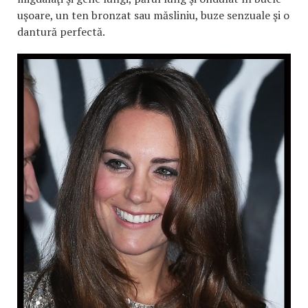
uşoare, un ten bronzat sau măsliniu, buze senzuale şi o
dantură perfectă.