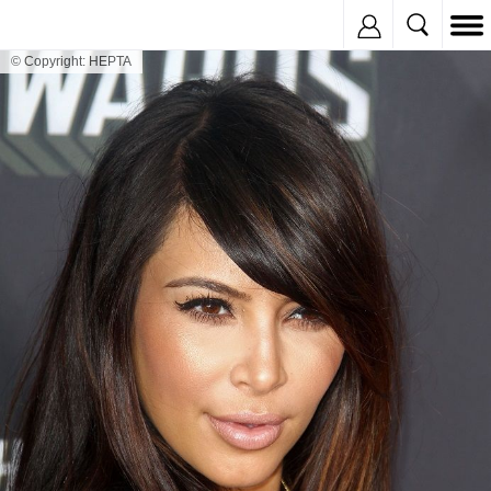
Inregistreaza
© Copyright: HEPTA