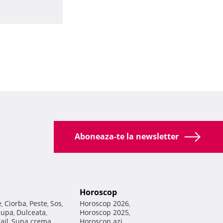
Aboneaza-te la newsletter
Horoscop
e
Ciorba
Peste
Sos
Horoscop 2026
,
,
,
,
,
Supa
Dulceata
Horoscop 2025
,
,
,
ail
Supa crema
Horoscop azi
,
,
,