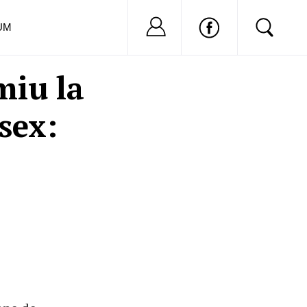
Nu ai cont?
Inregistreaza-
UM
miu la
sex: