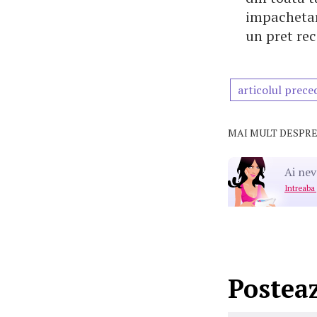
impachetare
un pret re
articolul prece
MAI MULT DESPRE
Ai nev
Intreaba
Postea