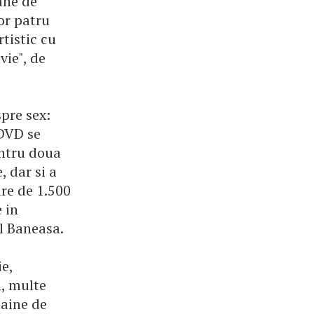
ane de
lor patru
tistic cu
vie", de
pre sex:
 DVD se
entru doua
, dar si a
re de 1.500
e in
ll Baneasa.
ie,
n, multe
haine de