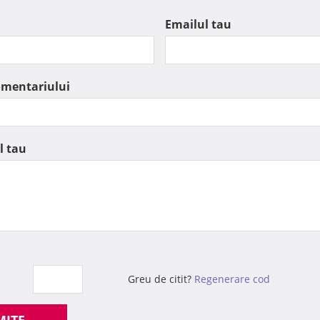
Emailul tau
omentariului
l tau
Greu de citit?
Regenerare cod