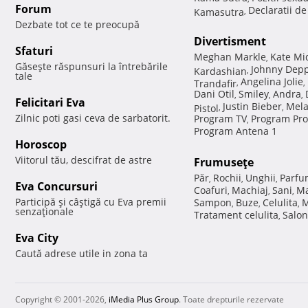
Forum
Declaratii d
Kamasutra
,
Dezbate tot ce te preocupă
Divertisment
Sfaturi
Meghan Markle
Kate Mi
,
Găseşte răspunsuri la întrebările
Johnny Dep
Kardashian
,
tale
Angelina Jolie
Trandafir
,
,
Dani Otil
Smiley
Andra
,
,
,
Felicitari Eva
Justin Bieber
Mela
Pistol
,
,
Zilnic poti gasi ceva de sarbatorit.
Program TV
Program Pro
,
Program Antena 1
Horoscop
Viitorul tău, descifrat de astre
Frumuseţe
Păr
Rochii
Unghii
Parfu
,
,
,
Eva Concursuri
Coafuri
Machiaj
Sani
Ma
,
,
,
Participă şi câştigă cu Eva premii
Sampon
Buze
Celulita
M
,
,
,
senzaţionale
Tratament celulita
Salon
,
Eva City
Caută adrese utile in zona ta
Copyright © 2001-2026,
iMedia Plus Group
. Toate drepturile rezervate