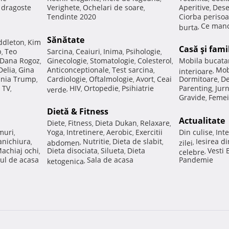
e dragoste
Verighete
Ochelari de soare
Aperitive
Dese
,
,
,
Tendinte 2020
Ciorba perisoa
Ce manc
burta
,
Sănătate
ddleton
Kim
,
Casă şi fami
p
Teo
Sarcina
Ceaiuri
Inima
Psihologie
,
,
,
,
,
Dana Rogoz
Ginecologie
Stomatologie
Colesterol
Mobila bucata
,
,
,
,
Delia
Gina
Anticonceptionale
Test sarcina
Mob
,
,
,
interioare
,
nia Trump
Cardiologie
Oftalmologie
Avort
Ceai
Dormitoare
De
,
,
,
,
,
 TV
HIV
Ortopedie
Psihiatrie
Parenting
Jur
,
verde
,
,
,
,
Gravide
Femei
,
Dietă & Fitness
Actualitate
Diete
Fitness
Dieta Dukan
Relaxare
,
,
,
,
muri
Yoga
Intretinere
Aerobic
Exercitii
Din culise
Inte
,
,
,
,
,
nichiura
Nutritie
Dieta de slabit
Iesirea d
,
abdomen
,
,
,
zilei
,
achiaj ochi
Dieta disociata
Silueta
Dieta
Vesti
,
,
,
celebre
,
ul de acasa
Sala de acasa
Pandemie
ketogenica
,