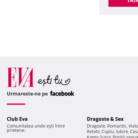
TRI
Urmareste-ne pe
Club Eva
Dragoste & Sex
Comunitatea unde eşti între
Dragoste
Romantic
Viat
,
,
prietene.
Relatii
Cuplu
Iubire
Cas
,
,
,
Kama Sutra
Pozitii sexu
,