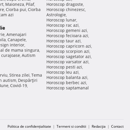
rt
Maioneza
Pilaf
Horoscop dragoste
,
,
,
,
re
Ciorba pui
Ciorba
Horoscop chinezesc
,
,
,
am azi
Astrologie
,
Horoscop lunar
,
Horoscop rac azi
,
lie
Horoscop gemeni azi
,
rie
Amenajari
,
Horoscop fecioara azi
,
ila
Canapele
,
,
Horoscop taur azi
,
sign interior
,
Horoscop capricorn azi
,
nal de mama singura
,
Horoscop scorpion azi
,
 curajoase
Autism
,
Horoscop sagetator azi
,
Horoscop varsator azi
,
Horoscop pesti azi
,
Horoscop leu azi
,
rviu
Stirea zilei
Tema
,
,
Horoscop balanta azi
,
in autism
Despărţiri
,
Horoscop berbec azi
,
 Bune
Covid-19
,
,
Horoscop saptamanal
Politica de confidențialitate
|
Termeni si conditii
|
Redacţia
|
Contact