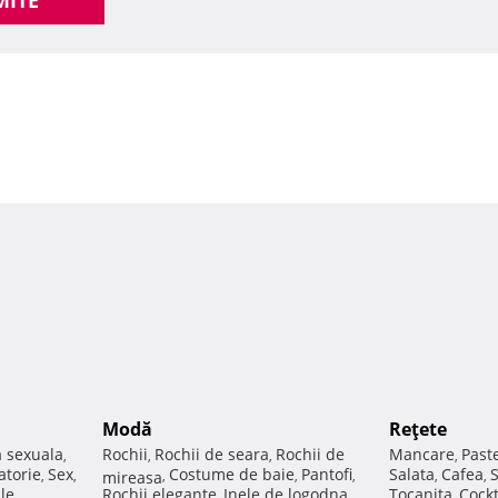
MITE
Modă
Reţete
a sexuala
Rochii
Rochii de seara
Rochii de
Mancare
Past
,
,
,
,
atorie
Sex
Costume de baie
Pantofi
Salata
Cafea
,
,
mireasa
,
,
,
,
,
ale
Rochii elegante
Inele de logodna
Tocanita
Cockt
,
,
,