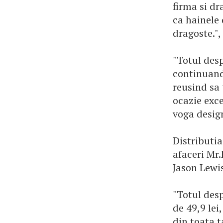
firma si dr
ca hainele
dragoste."
"Totul des
continuand 
reusind sa 
ocazie exc
voga design
Distributia
afaceri Mr.
Jason Lewis
"Totul desp
de 49,9 lei
din toata t