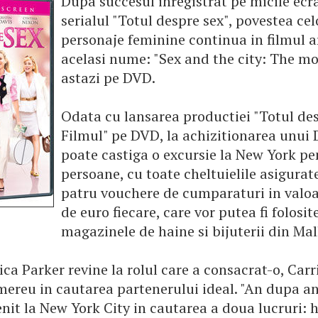
Dupa succesul inregistrat pe micile ecr
serialul "Totul despre sex", povestea ce
personaje feminine continua in filmul ar
acelasi nume: "Sex and the city: The mo
astazi pe DVD.
Odata cu lansarea productiei "Totul des
Filmul" pe DVD, la achizitionarea unui
poate castiga o excursie la New York p
persoane, cu toate cheltuielile asigurate
patru vouchere de cumparaturi in valoa
de euro fiecare, care vor putea fi folosit
magazinele de haine si bijuterii din Ma
ica Parker revine la rolul care a consacrat-o, Carr
mereu in cautarea partenerului ideal. "An dupa a
nit la New York City in cautarea a doua lucruri: 