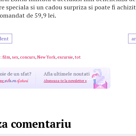
 speciala si un cadou surpriza si poate fi achizit
comandat de 59,9 lei.
dent
ar
:
film
,
sex
,
concurs
,
New York
,
excursie
,
tot
oie de un sfat?
Afla ultimele noutati
 pe
Aboneaza-te la newsletter
»
za comentariu