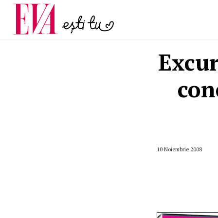
menopauză și când ar t
Carieră
la medic
Actualitate
Excur
con
10 Noiembrie 2008