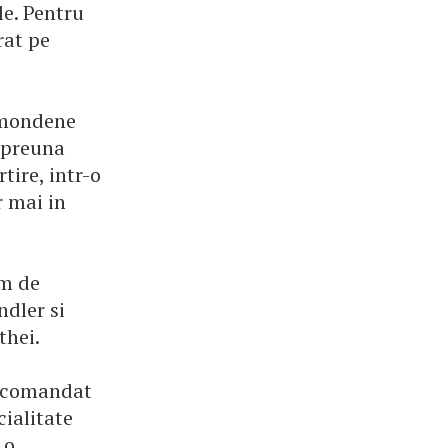
le. Pentru
rat pe
e mondene
impreuna
tire, intr-o
r mai in
om de
ndler si
thei.
 recomandat
cialitate
 o