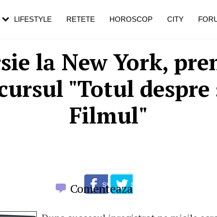
rebui să mergi
și 60 de ani. De ce te trezești mai des
pe măsură ce înaintezi în vârstă
LIFESTYLE
RETETE
HOROSCOP
CITY
FOR
sie la New York, pre
cursul "Totul despre 
Filmul"
Comenteaza