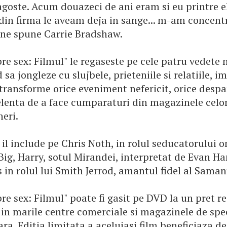
agoste. Acum douazeci de ani eram si eu printre e
 din firma le aveam deja in sange... m-am concent
, ne spune Carrie Bradshaw.
pre sex: Filmul" le regaseste pe cele patru vedet
sa jongleze cu slujbele, prieteniile si relatiile, 
transforme orice eveniment nefericit, orice despar
elenta de a face cumparaturi din magazinele celo
eri.
 il include pe Chris Noth, in rolul seducatorului 
Big, Harry, sotul Mirandei, interpretat de Evan Ha
 in rolul lui Smith Jerrod, amantul fidel al Saman
re sex: Filmul" poate fi gasit pe DVD la un pret
, in marile centre comerciale si magazinele de spe
ara. Editia limitata a aceluiasi film beneficiaza de