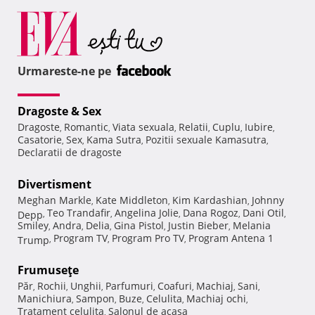
Urmareste-ne pe
Dragoste & Sex
Dragoste
Romantic
Viata sexuala
Relatii
Cuplu
Iubire
,
,
,
,
,
,
Casatorie
Sex
Kama Sutra
Pozitii sexuale Kamasutra
,
,
,
,
Declaratii de dragoste
Divertisment
Meghan Markle
Kate Middleton
Kim Kardashian
Johnny
,
,
,
Teo Trandafir
Angelina Jolie
Dana Rogoz
Dani Otil
Depp
,
,
,
,
,
Smiley
Andra
Delia
Gina Pistol
Justin Bieber
Melania
,
,
,
,
,
Program TV
Program Pro TV
Program Antena 1
Trump
,
,
,
Frumuseţe
Păr
Rochii
Unghii
Parfumuri
Coafuri
Machiaj
Sani
,
,
,
,
,
,
,
Manichiura
Sampon
Buze
Celulita
Machiaj ochi
,
,
,
,
,
Tratament celulita
Salonul de acasa
,