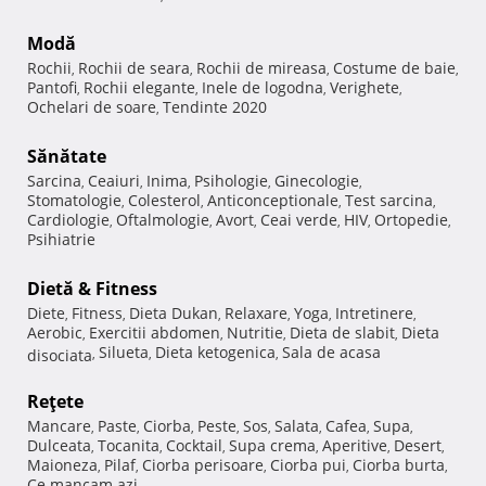
Modă
Rochii
Rochii de seara
Rochii de mireasa
Costume de baie
,
,
,
,
Pantofi
Rochii elegante
Inele de logodna
Verighete
,
,
,
,
Ochelari de soare
Tendinte 2020
,
Sănătate
Sarcina
Ceaiuri
Inima
Psihologie
Ginecologie
,
,
,
,
,
Stomatologie
Colesterol
Anticonceptionale
Test sarcina
,
,
,
,
Cardiologie
Oftalmologie
Avort
Ceai verde
HIV
Ortopedie
,
,
,
,
,
,
Psihiatrie
Dietă & Fitness
Diete
Fitness
Dieta Dukan
Relaxare
Yoga
Intretinere
,
,
,
,
,
,
Aerobic
Exercitii abdomen
Nutritie
Dieta de slabit
Dieta
,
,
,
,
Silueta
Dieta ketogenica
Sala de acasa
disociata
,
,
,
Reţete
Mancare
Paste
Ciorba
Peste
Sos
Salata
Cafea
Supa
,
,
,
,
,
,
,
,
Dulceata
Tocanita
Cocktail
Supa crema
Aperitive
Desert
,
,
,
,
,
,
Maioneza
Pilaf
Ciorba perisoare
Ciorba pui
Ciorba burta
,
,
,
,
,
Ce mancam azi