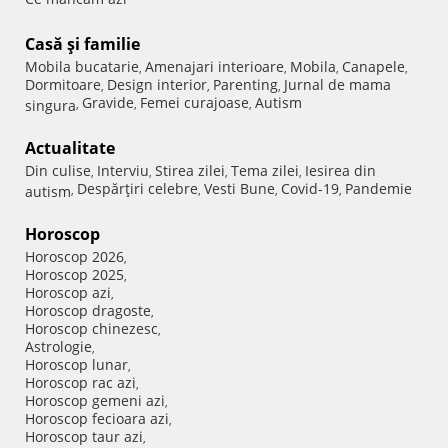
Casă şi familie
Mobila bucatarie
Amenajari interioare
Mobila
Canapele
,
,
,
,
Dormitoare
Design interior
Parenting
Jurnal de mama
,
,
,
Gravide
Femei curajoase
Autism
singura
,
,
,
Actualitate
Din culise
Interviu
Stirea zilei
Tema zilei
Iesirea din
,
,
,
,
Despărţiri celebre
Vesti Bune
Covid-19
Pandemie
autism
,
,
,
,
Horoscop
Horoscop 2026
,
Horoscop 2025
,
Horoscop azi
,
Horoscop dragoste
,
Horoscop chinezesc
,
Astrologie
,
Horoscop lunar
,
Horoscop rac azi
,
Horoscop gemeni azi
,
Horoscop fecioara azi
,
Horoscop taur azi
,