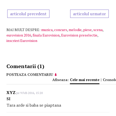
articolul precedent
articolul urmator
MAI MULT DESPRE:
muzica
,
concurs
,
melodie
,
piese
,
scena
,
eurovision 2016
,
finala Eurovision
,
Eurovision preselectie
,
inscrieri Eurovision
Comentarii (1)
POSTEAZA COMENTARIU
Afiseaza:
Cele mai recente
|
Cronol
XYZ
pe 9 Feb 2016, 15:20
SI
Tara arde si baba se piaptana