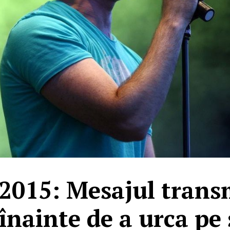
2015: Mesajul trans
înainte de a urca pe