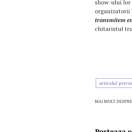
show-ului lor 
organizatorii 
transmitem em
chitaristul tr
articolul prece
MAI MULT DESPRE
Posteaza 