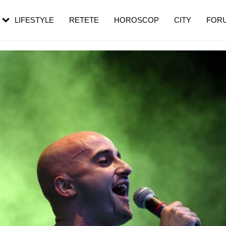
rezești mai des
Cât durează, cum te pregătești și cât
i în vârstă
de dureroasă este investigația
LIFESTYLE
RETETE
HOROSCOP
CITY
FOR