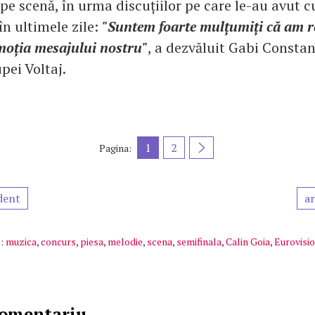
pe scenă, în urma discuțiilor pe care le-au avut c
în ultimele zile:
"Suntem foarte mulțumiți că am r
oția mesajului nostru"
, a dezvăluit Gabi Constan
upei Voltaj.
1
2
Pagina:
dent
ar
:
muzica
,
concurs
,
piesa
,
melodie
,
scena
,
semifinala
,
Calin Goia
,
Eurovisi
comentariu