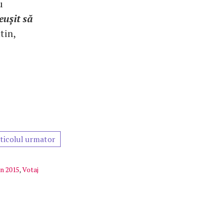
u
eușit să
tin,
ticolul urmator
on 2015
,
Votaj