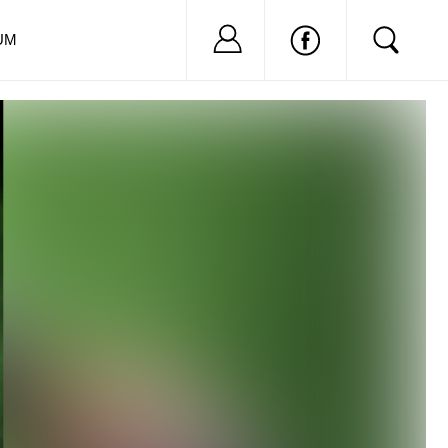
Nu ai cont?
Inregistreaza-
UM