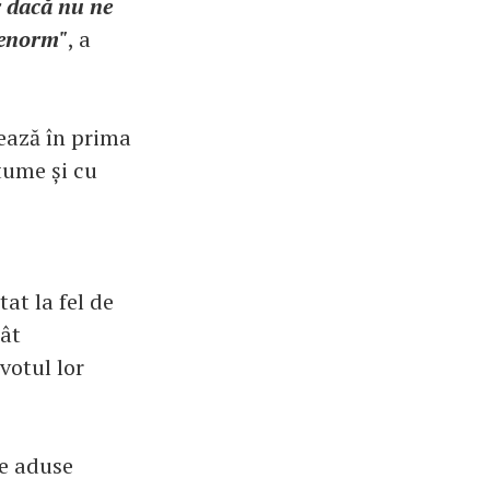
r dacă nu ne
ă enorm"
, a
uează în prima
tume și cu
at la fel de
cât
 votul lor
le aduse