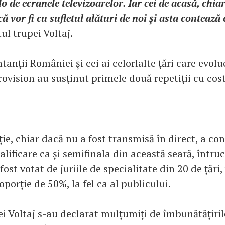
o de ecranele televizoarelor. Iar cei de acasă, chia
 că vor fi cu sufletul alături de noi și asta conteaz
ul trupei Voltaj.
tanții României și cei ai celorlalte țări care evol
rovision au susţinut primele două repetiții cu cos
.
ie, chiar dacă nu a fost transmisă în direct, a cont
lificare ca și semifinala din această seară, întru
fost votat de juriile de specialitate din 20 de țări,
porție de 50%, la fel ca al publicului.
i Voltaj s-au declarat mulțumiți de îmbunătățiri