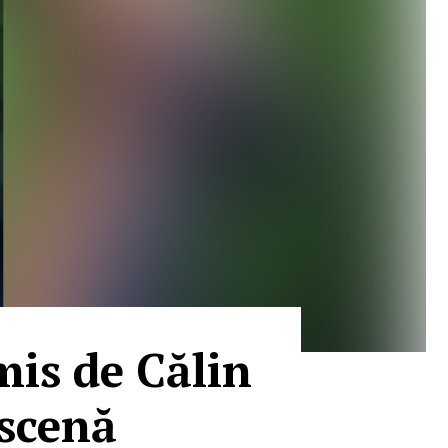
mis de Călin
 scenă