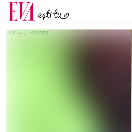
și 60 de ani. De ce te t
Carieră
pe măsură ce înaintez
Actualitate
© Copyright: MEDIAFAX