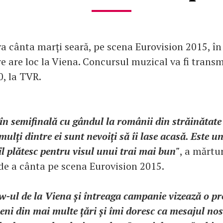
va cânta marți seară, pe scena Eurovision 2015, în
e are loc la Viena. Concursul muzical va fi transmi
0, la TVR.
în semifinală cu gândul la românii din străinătate ș
mulți dintre ei sunt nevoiți să îi lase acasă. Este u
îl plătesc pentru visul unui trai mai bun"
, a mărtur
 de a cânta pe scena Eurovision 2015.
w-ul de la Viena și întreaga campanie vizează o p
ni din mai multe țări și îmi doresc ca mesajul nos