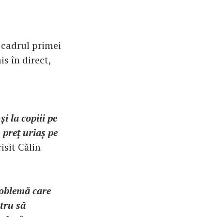
 cadrul primei
s în direct,
i la copiii pe
n preț uriaș pe
isit Călin
roblemă care
tru să