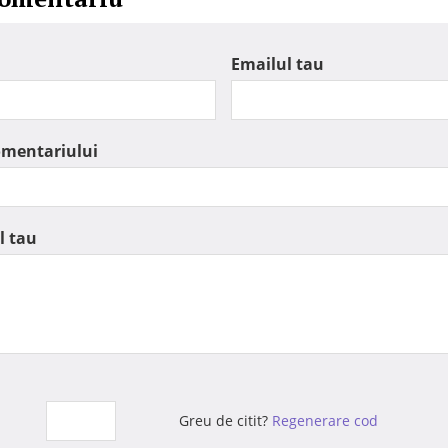
Emailul tau
omentariului
l tau
Greu de citit?
Regenerare cod