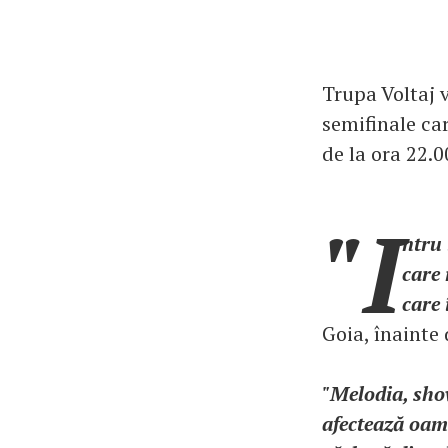
Trupa Voltaj 
semifinale car
de la ora 22.0
"I
ntru 
care 
care 
Goia, înainte
"Melodia, sho
afectează oame