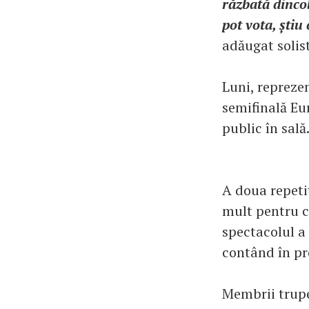
răzbată dincol
pot vota, știu
adăugat solist
Luni, reprezen
semifinală Eu
public în sală
A doua repetiț
mult pentru ca
spectacolul a 
contând în pro
Membrii trupe