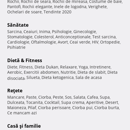
Rochii
Rochii de seara
Rochii de mireasa
Costume de baie
,
,
,
,
Pantofi
Rochii elegante
Inele de logodna
Verighete
,
,
,
,
Ochelari de soare
Tendinte 2020
,
Sănătate
Sarcina
Ceaiuri
Inima
Psihologie
Ginecologie
,
,
,
,
,
Stomatologie
Colesterol
Anticonceptionale
Test sarcina
,
,
,
,
Cardiologie
Oftalmologie
Avort
Ceai verde
HIV
Ortopedie
,
,
,
,
,
,
Psihiatrie
Dietă & Fitness
Diete
Fitness
Dieta Dukan
Relaxare
Yoga
Intretinere
,
,
,
,
,
,
Aerobic
Exercitii abdomen
Nutritie
Dieta de slabit
Dieta
,
,
,
,
Silueta
Dieta ketogenica
Sala de acasa
disociata
,
,
,
Reţete
Mancare
Paste
Ciorba
Peste
Sos
Salata
Cafea
Supa
,
,
,
,
,
,
,
,
Dulceata
Tocanita
Cocktail
Supa crema
Aperitive
Desert
,
,
,
,
,
,
Maioneza
Pilaf
Ciorba perisoare
Ciorba pui
Ciorba burta
,
,
,
,
,
Ce mancam azi
Casă şi familie