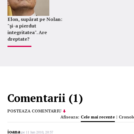
Elon, supărat pe Nolan:
"şi-a pierdut
integritatea". Are
dreptate?
Comentarii (1)
POSTEAZA COMENTARIU
Afiseaza:
Cele mai recente
|
Cronol
ioana
pe 11 Iun 2010, 20:37