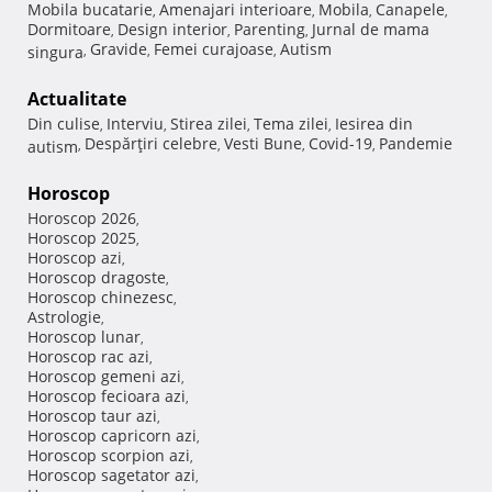
Mobila bucatarie
Amenajari interioare
Mobila
Canapele
,
,
,
,
Dormitoare
Design interior
Parenting
Jurnal de mama
,
,
,
Gravide
Femei curajoase
Autism
singura
,
,
,
Actualitate
Din culise
Interviu
Stirea zilei
Tema zilei
Iesirea din
,
,
,
,
Despărţiri celebre
Vesti Bune
Covid-19
Pandemie
autism
,
,
,
,
Horoscop
Horoscop 2026
,
Horoscop 2025
,
Horoscop azi
,
Horoscop dragoste
,
Horoscop chinezesc
,
Astrologie
,
Horoscop lunar
,
Horoscop rac azi
,
Horoscop gemeni azi
,
Horoscop fecioara azi
,
Horoscop taur azi
,
Horoscop capricorn azi
,
Horoscop scorpion azi
,
Horoscop sagetator azi
,