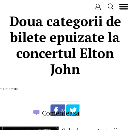
Inregistreaza
Doua categorii de
bilete epuizate la
concertul Elton
John
7 Iunie 2010
Comenteaza