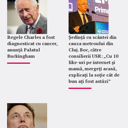
Regele Charles a fost
Ședință cu scântei din
diagnosticat cu cancer,
cauza metroului din
anunță Palatul
Cluj. Boc, către
Buckingham
consilierii USR: „Cu 10
like-uri pe internet și
mamă, mergeți acasă,
explicați la soție cât de
bun ați fost astăzi”