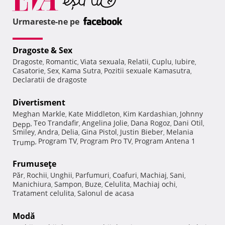
Urmareste-ne pe
Dragoste & Sex
Dragoste
Romantic
Viata sexuala
Relatii
Cuplu
Iubire
,
,
,
,
,
,
Casatorie
Sex
Kama Sutra
Pozitii sexuale Kamasutra
,
,
,
,
Declaratii de dragoste
Divertisment
Meghan Markle
Kate Middleton
Kim Kardashian
Johnny
,
,
,
Teo Trandafir
Angelina Jolie
Dana Rogoz
Dani Otil
Depp
,
,
,
,
,
Smiley
Andra
Delia
Gina Pistol
Justin Bieber
Melania
,
,
,
,
,
Program TV
Program Pro TV
Program Antena 1
Trump
,
,
,
Frumuseţe
Păr
Rochii
Unghii
Parfumuri
Coafuri
Machiaj
Sani
,
,
,
,
,
,
,
Manichiura
Sampon
Buze
Celulita
Machiaj ochi
,
,
,
,
,
Tratament celulita
Salonul de acasa
,
Modă