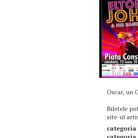
Oscar, un 
Biletele po
site-ul art
categoria I
categoria I