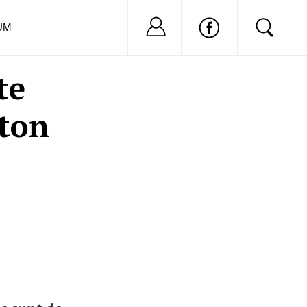
Nu ai cont?
Inregistreaza-
UM
te
lton