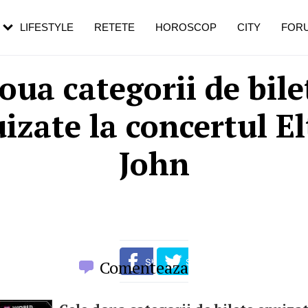
rezești mai des
Cât durează, cum te pregătești și cât
i în vârstă
de dureroasă este investigația
LIFESTYLE
RETETE
HOROSCOP
CITY
FOR
oua categorii de bile
izate la concertul E
John
Comenteaza