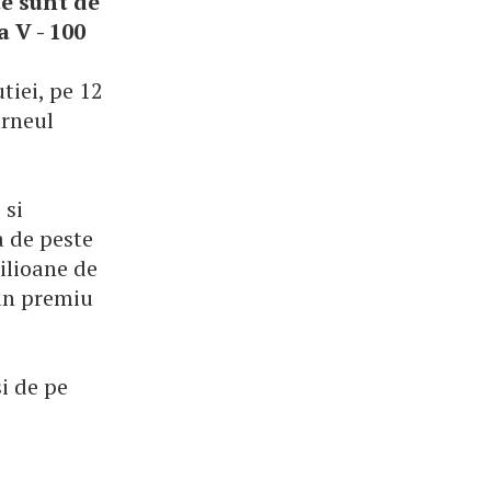
te sunt de
a V - 100
tiei, pe 12
urneul
 si
a de peste
ilioane de
 un premiu
i de pe