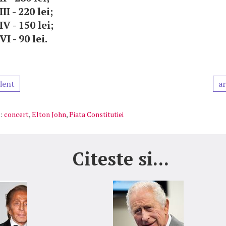
II - 220 lei;
V - 150 lei;
I - 90 lei.
dent
ar
:
concert
,
Elton John
,
Piata Constitutiei
Citeste si...