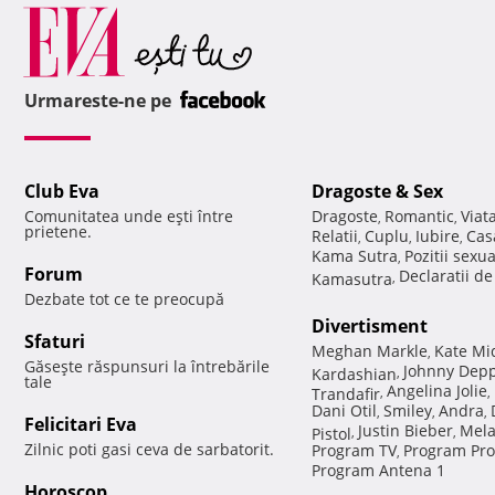
Urmareste-ne pe
Club Eva
Dragoste & Sex
Comunitatea unde eşti între
Dragoste
Romantic
Viat
,
,
prietene.
Relatii
Cuplu
Iubire
Cas
,
,
,
Kama Sutra
Pozitii sexu
,
Forum
Declaratii d
Kamasutra
,
Dezbate tot ce te preocupă
Divertisment
Sfaturi
Meghan Markle
Kate Mi
,
Găseşte răspunsuri la întrebările
Johnny Dep
Kardashian
,
tale
Angelina Jolie
Trandafir
,
,
Dani Otil
Smiley
Andra
,
,
,
Felicitari Eva
Justin Bieber
Mela
Pistol
,
,
Zilnic poti gasi ceva de sarbatorit.
Program TV
Program Pro
,
Program Antena 1
Horoscop