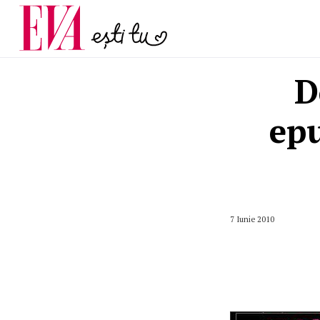
și 60 de ani. De ce te t
Carieră
pe măsură ce înaintez
Actualitate
D
epu
7 Iunie 2010