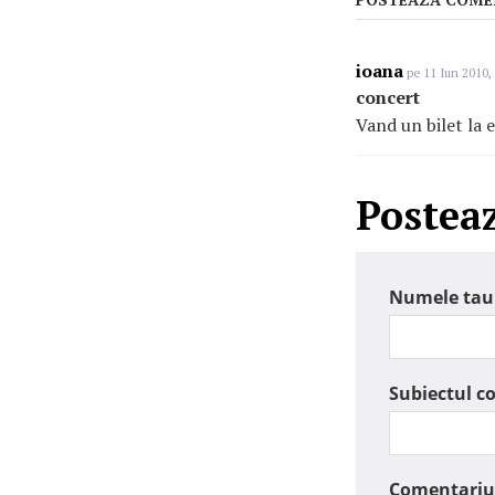
ioana
pe 11 Iun 2010,
concert
Vand un bilet la
Postea
Numele tau
Subiectul c
Comentariu