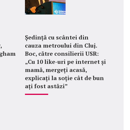
Ședință cu scântei din
,
cauza metroului din Cluj.
ngham
Boc, către consilierii USR:
„Cu 10 like-uri pe internet și
mamă, mergeți acasă,
explicați la soție cât de bun
ați fost astăzi”