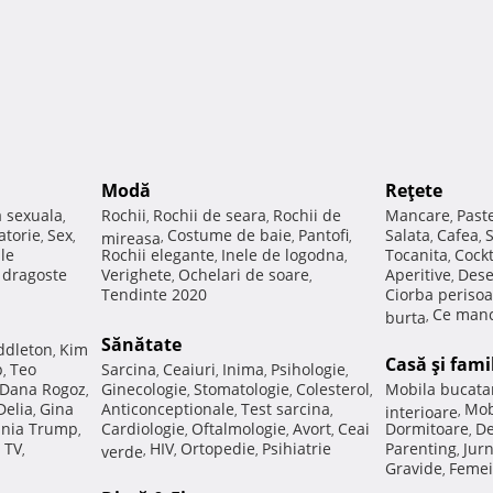
Modă
Reţete
a sexuala
Rochii
Rochii de seara
Rochii de
Mancare
Past
,
,
,
,
atorie
Sex
Costume de baie
Pantofi
Salata
Cafea
,
,
mireasa
,
,
,
,
,
ale
Rochii elegante
Inele de logodna
Tocanita
Cockt
,
,
,
e dragoste
Verighete
Ochelari de soare
Aperitive
Dese
,
,
,
Tendinte 2020
Ciorba perisoa
Ce manc
burta
,
Sănătate
ddleton
Kim
,
Casă şi fami
p
Teo
Sarcina
Ceaiuri
Inima
Psihologie
,
,
,
,
,
Dana Rogoz
Ginecologie
Stomatologie
Colesterol
Mobila bucata
,
,
,
,
Delia
Gina
Anticonceptionale
Test sarcina
Mob
,
,
,
interioare
,
nia Trump
Cardiologie
Oftalmologie
Avort
Ceai
Dormitoare
De
,
,
,
,
,
 TV
HIV
Ortopedie
Psihiatrie
Parenting
Jur
,
verde
,
,
,
,
Gravide
Femei
,