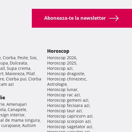
Aboneaza-te la newsletter
Horoscop
e
Ciorba
Peste
Sos
Horoscop 2026
,
,
,
,
,
Supa
Dulceata
Horoscop 2025
,
,
,
ail
Supa crema
Horoscop azi
,
,
,
rt
Maioneza
Pilaf
Horoscop dragoste
,
,
,
,
re
Ciorba pui
Ciorba
Horoscop chinezesc
,
,
,
am azi
Astrologie
,
Horoscop lunar
,
Horoscop rac azi
,
lie
Horoscop gemeni azi
,
rie
Amenajari
,
Horoscop fecioara azi
,
ila
Canapele
,
,
Horoscop taur azi
,
sign interior
,
Horoscop capricorn azi
,
nal de mama singura
,
Horoscop scorpion azi
,
 curajoase
Autism
,
Horoscop sagetator azi
,
Horoscop varsator azi