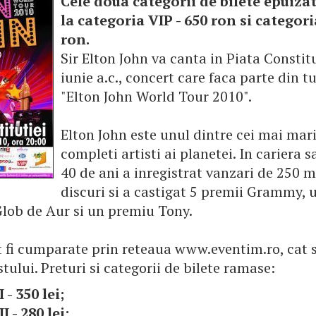
Cele doua categorii de bilete epuiza
la categoria VIP - 650 ron si categori
ron.
Sir Elton John va canta in Piata Constitu
iunie a.c., concert care faca parte din t
"Elton John World Tour 2010".
Elton John este unul dintre cei mai mari
completi artisti ai planetei. In cariera s
40 de ani a inregistrat vanzari de 250 m
discuri si a castigat 5 premii Grammy,
Glob de Aur si un premiu Tony.
t fi cumparate prin reteaua www.eventim.ro, cat s
istului. Preturi si categorii de bilete ramase:
 - 350 lei;
I - 280 lei;