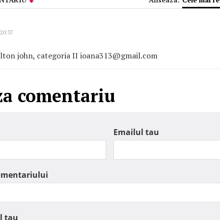
 20:37
 elton john, categoria II ioana313@gmail.com
za comentariu
Emailul tau
omentariului
l tau