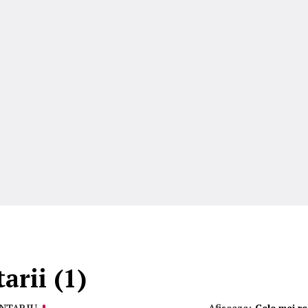
rii (1)
NTARIU
Afiseaza:
Cele mai r