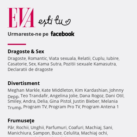
Urmareste-ne pe
Dragoste & Sex
Dragoste
Romantic
Viata sexuala
Relatii
Cuplu
Iubire
,
,
,
,
,
,
Casatorie
Sex
Kama Sutra
Pozitii sexuale Kamasutra
,
,
,
,
Declaratii de dragoste
Divertisment
Meghan Markle
Kate Middleton
Kim Kardashian
Johnny
,
,
,
Teo Trandafir
Angelina Jolie
Dana Rogoz
Dani Otil
Depp
,
,
,
,
,
Smiley
Andra
Delia
Gina Pistol
Justin Bieber
Melania
,
,
,
,
,
Program TV
Program Pro TV
Program Antena 1
Trump
,
,
,
Frumuseţe
Păr
Rochii
Unghii
Parfumuri
Coafuri
Machiaj
Sani
,
,
,
,
,
,
,
Manichiura
Sampon
Buze
Celulita
Machiaj ochi
,
,
,
,
,