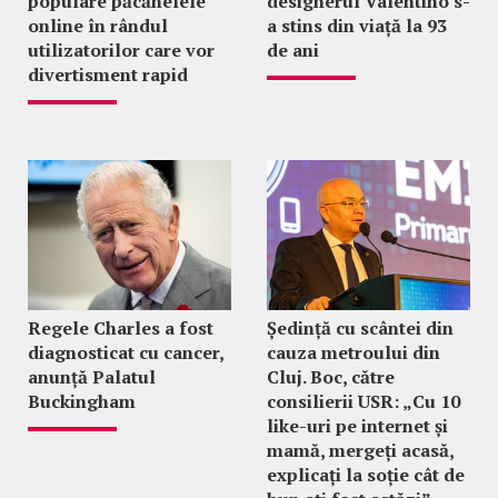
populare păcănelele
designerul Valentino s-
online în rândul
a stins din viață la 93
utilizatorilor care vor
de ani
divertisment rapid
Regele Charles a fost
Ședință cu scântei din
diagnosticat cu cancer,
cauza metroului din
anunță Palatul
Cluj. Boc, către
Buckingham
consilierii USR: „Cu 10
like-uri pe internet și
mamă, mergeți acasă,
explicați la soție cât de