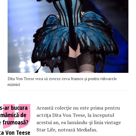
Dita Von Teese vrea să creeze ceva frumos și pentru viitoarele
mămici
s-ar bucura
Această colecţie nu este prima pentru
ă mămică de
actriţa Dita Von Teese, la începutul
ie frumoasă?
acestui an, ea lansându-şi linia vintage
Star Life, notează Mediafax.
ta Von Teese