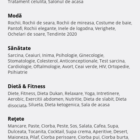
Tratament celulita
Salonul de acasa
,
Modă
Rochii
Rochii de seara
Rochii de mireasa
Costume de baie
,
,
,
,
Pantofi
Rochii elegante
Inele de logodna
Verighete
,
,
,
,
Ochelari de soare
Tendinte 2020
,
Sănătate
Sarcina
Ceaiuri
Inima
Psihologie
Ginecologie
,
,
,
,
,
Stomatologie
Colesterol
Anticonceptionale
Test sarcina
,
,
,
,
Cardiologie
Oftalmologie
Avort
Ceai verde
HIV
Ortopedie
,
,
,
,
,
,
Psihiatrie
Dietă & Fitness
Diete
Fitness
Dieta Dukan
Relaxare
Yoga
Intretinere
,
,
,
,
,
,
Aerobic
Exercitii abdomen
Nutritie
Dieta de slabit
Dieta
,
,
,
,
Silueta
Dieta ketogenica
Sala de acasa
disociata
,
,
,
Reţete
Mancare
Paste
Ciorba
Peste
Sos
Salata
Cafea
Supa
,
,
,
,
,
,
,
,
Dulceata
Tocanita
Cocktail
Supa crema
Aperitive
Desert
,
,
,
,
,
,
Maioneza
Pilaf
Ciorba perisoare
Ciorba pui
Ciorba burta
,
,
,
,
,