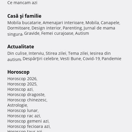
Ce mancam azi
Casă şi familie
Mobila bucatarie
Amenajari interioare
Mobila
Canapele
,
,
,
,
Dormitoare
Design interior
Parenting
Jurnal de mama
,
,
,
Gravide
Femei curajoase
Autism
singura
,
,
,
Actualitate
Din culise
Interviu
Stirea zilei
Tema zilei
Iesirea din
,
,
,
,
Despărţiri celebre
Vesti Bune
Covid-19
Pandemie
autism
,
,
,
,
Horoscop
Horoscop 2026
,
Horoscop 2025
,
Horoscop azi
,
Horoscop dragoste
,
Horoscop chinezesc
,
Astrologie
,
Horoscop lunar
,
Horoscop rac azi
,
Horoscop gemeni azi
,
Horoscop fecioara azi
,
Horoscop taur azi
,