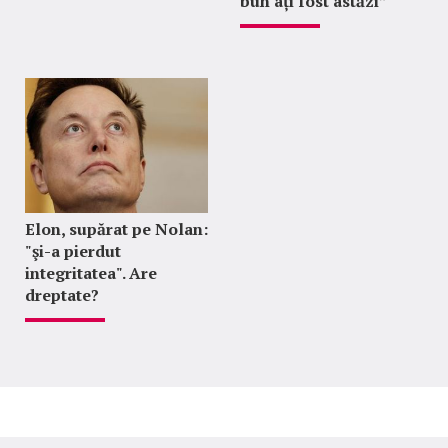
bun ați fost astăzi”
Elon, supărat pe Nolan:
"şi-a pierdut
integritatea". Are
dreptate?