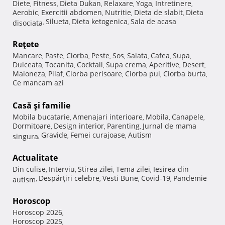
Diete
Fitness
Dieta Dukan
Relaxare
Yoga
Intretinere
,
,
,
,
,
,
Aerobic
Exercitii abdomen
Nutritie
Dieta de slabit
Dieta
,
,
,
,
Silueta
Dieta ketogenica
Sala de acasa
disociata
,
,
,
Reţete
Mancare
Paste
Ciorba
Peste
Sos
Salata
Cafea
Supa
,
,
,
,
,
,
,
,
Dulceata
Tocanita
Cocktail
Supa crema
Aperitive
Desert
,
,
,
,
,
,
Maioneza
Pilaf
Ciorba perisoare
Ciorba pui
Ciorba burta
,
,
,
,
,
Ce mancam azi
Casă şi familie
Mobila bucatarie
Amenajari interioare
Mobila
Canapele
,
,
,
,
Dormitoare
Design interior
Parenting
Jurnal de mama
,
,
,
Gravide
Femei curajoase
Autism
singura
,
,
,
Actualitate
Din culise
Interviu
Stirea zilei
Tema zilei
Iesirea din
,
,
,
,
Despărţiri celebre
Vesti Bune
Covid-19
Pandemie
autism
,
,
,
,
Horoscop
Horoscop 2026
,
Horoscop 2025
,