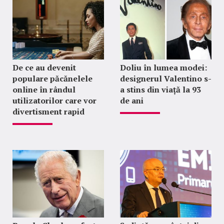
De ce au devenit
Doliu în lumea modei:
populare păcănelele
designerul Valentino s-
online în rândul
a stins din viață la 93
utilizatorilor care vor
de ani
divertisment rapid