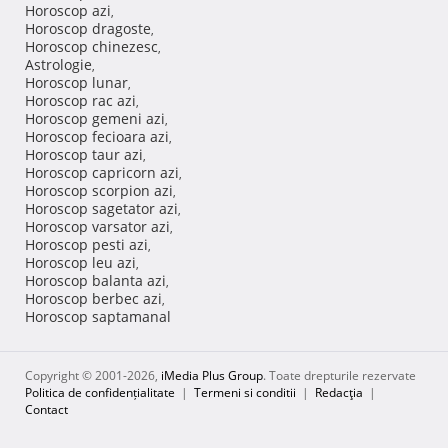
Horoscop azi
,
Horoscop dragoste
,
Horoscop chinezesc
,
Astrologie
,
Horoscop lunar
,
Horoscop rac azi
,
Horoscop gemeni azi
,
Horoscop fecioara azi
,
Horoscop taur azi
,
Horoscop capricorn azi
,
Horoscop scorpion azi
,
Horoscop sagetator azi
,
Horoscop varsator azi
,
Horoscop pesti azi
,
Horoscop leu azi
,
Horoscop balanta azi
,
Horoscop berbec azi
,
Horoscop saptamanal
Copyright © 2001-2026,
iMedia Plus Group
. Toate drepturile rezervate
Politica de confidențialitate
|
Termeni si conditii
|
Redacţia
|
Contact