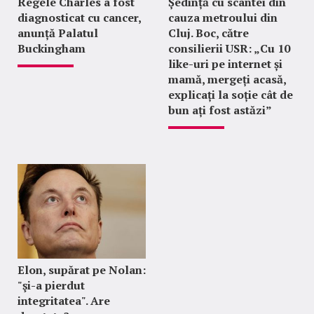
Regele Charles a fost
Ședință cu scântei din
diagnosticat cu cancer,
cauza metroului din
anunță Palatul
Cluj. Boc, către
Buckingham
consilierii USR: „Cu 10
like-uri pe internet și
mamă, mergeți acasă,
explicați la soție cât de
bun ați fost astăzi”
Elon, supărat pe Nolan:
"şi-a pierdut
integritatea". Are