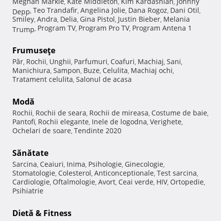
Meghan Markle
Kate Middleton
Kim Kardashian
Johnny
,
,
,
Teo Trandafir
Angelina Jolie
Dana Rogoz
Dani Otil
Depp
,
,
,
,
,
Smiley
Andra
Delia
Gina Pistol
Justin Bieber
Melania
,
,
,
,
,
Program TV
Program Pro TV
Program Antena 1
Trump
,
,
,
Frumuseţe
Păr
Rochii
Unghii
Parfumuri
Coafuri
Machiaj
Sani
,
,
,
,
,
,
,
Manichiura
Sampon
Buze
Celulita
Machiaj ochi
,
,
,
,
,
Tratament celulita
Salonul de acasa
,
Modă
Rochii
Rochii de seara
Rochii de mireasa
Costume de baie
,
,
,
,
Pantofi
Rochii elegante
Inele de logodna
Verighete
,
,
,
,
Ochelari de soare
Tendinte 2020
,
Sănătate
Sarcina
Ceaiuri
Inima
Psihologie
Ginecologie
,
,
,
,
,
Stomatologie
Colesterol
Anticonceptionale
Test sarcina
,
,
,
,
Cardiologie
Oftalmologie
Avort
Ceai verde
HIV
Ortopedie
,
,
,
,
,
,
Psihiatrie
Dietă & Fitness