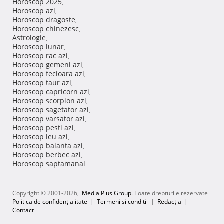
Horoscop 2025
,
Horoscop azi
,
Horoscop dragoste
,
Horoscop chinezesc
,
Astrologie
,
Horoscop lunar
,
Horoscop rac azi
,
Horoscop gemeni azi
,
Horoscop fecioara azi
,
Horoscop taur azi
,
Horoscop capricorn azi
,
Horoscop scorpion azi
,
Horoscop sagetator azi
,
Horoscop varsator azi
,
Horoscop pesti azi
,
Horoscop leu azi
,
Horoscop balanta azi
,
Horoscop berbec azi
,
Horoscop saptamanal
Copyright © 2001-2026,
iMedia Plus Group
. Toate drepturile rezervate
Politica de confidențialitate
|
Termeni si conditii
|
Redacţia
|
Contact