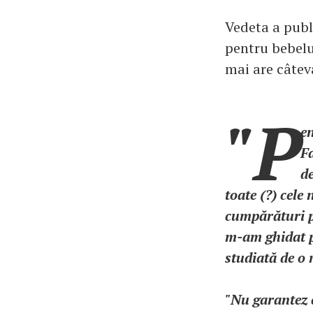
Vedeta a publi
pentru bebeluş
mai are câtev
"P
en
F
de
toate (?) cele
cumpărături p
m-am ghidat p
studiată de o
"Nu garantez c