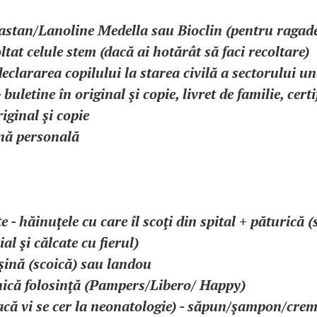
stan/Lanoline Medella sau Bioclin (pentru ragade
oltat celule stem (dacă ai hotărât să faci recoltare)
declararea copilului la starea civilă a sectorului un
buletine în original şi copie, livret de familie, certi
iginal şi copie
enă personală
 - hăinuţele cu care îl scoţi din spital + păturică (
al şi călcate cu fierul)
şină (scoică) sau landou
unică folosinţă (Pampers/Libero/ Happy)
acă vi se cer la neonatologie) - săpun/şampon/crem