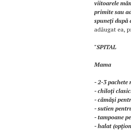
viitoarele măm
primite sau ad
spuneţi după c
adăugat ea, p
"SPITAL
Mama
- 2-3 pachete
- chiloţi clasi
- cămăşi pent
- sutien pentr
- tampoane pe
- halat (opţio