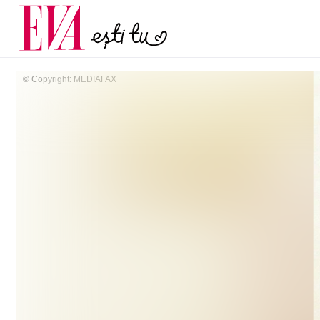
și 60 de ani. De ce te t
Carieră
pe măsură ce înaintez
Actualitate
© Copyright: MEDIAFAX