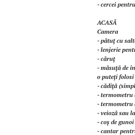
- cercei pentru
ACASĂ
Camera
- pătuţ cu sal
- lenjerie pe
- căruţ
- măsuţă de în
o puteţi folos
- cădiţă (simp
- termometru d
- termometru 
- veioză sau 
- coş de gunoi
- cantar pentr