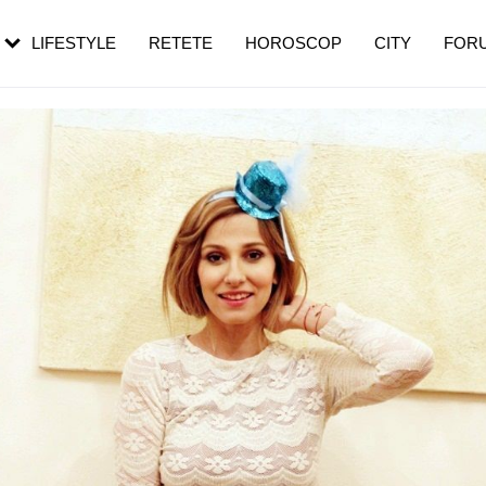
rezești mai des
Cât durează, cum te pregătești și cât
i în vârstă
de dureroasă este investigația
LIFESTYLE
RETETE
HOROSCOP
CITY
FOR