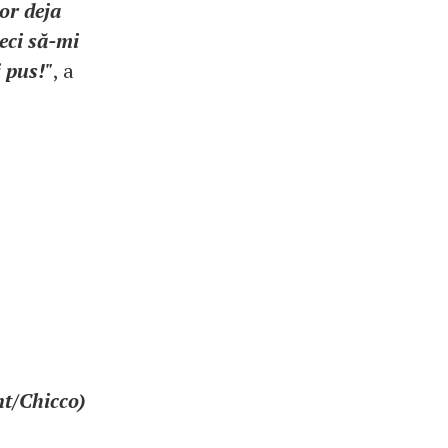
lor deja
eci să-mi
i pus!"
, a
nt/Chicco)