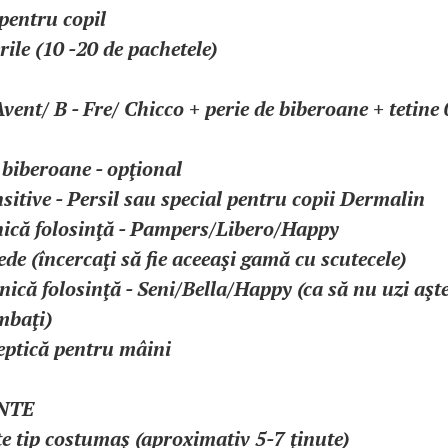
pentru copil
rile (10 -20 de pachetele)
Avent/ B - Fre/ Chicco + perie de biberoane + tetine 
e biberoane - opţional
nsitive - Persil sau special pentru copii Dermalin
unică folosinţă - Pampers/Libero/Happy
ede (încercaţi să fie aceeaşi gamă cu scutecele)
unică folosinţă - Seni/Bella/Happy (ca să nu uzi aşt
mbaţi)
septică pentru mâini
NTE
e tip costumaş (aproximativ 5-7 ţinute)