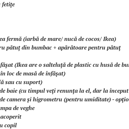
 fetiţe
tea fermă (iarbă de mare/ nucă de cocos/ Ikea)
ntru pătuţ din bumbac + apărătoare pentru pătuţ
făşat (Ikea are o salteluţă de plastic cu husă de b
i în loc de masă de înfăşat)
lă sau cu suport)
e baie (cu timpul veţi renunţa la el, dar la început 
de camera şi higrometru (pentru umiditate) - opţi
lampa de veghe
 acoperit
u copil