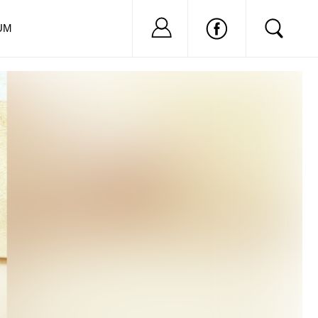
Nu ai cont?
Inregistreaza-
UM