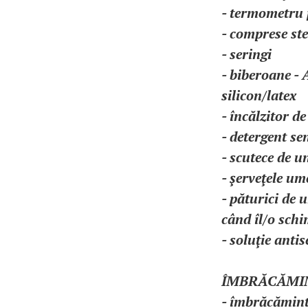
- termometru 
- comprese ste
- seringi
- biberoane - 
silicon/latex
- încălzitor d
- detergent se
- scutece de 
- şerveţele um
- păturici de 
când îl/o schi
- soluţie anti
ÎMBRĂCĂMI
- îmbrăcămint