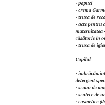
- papuci
- crema Garma
- trusa de rec
- acte pentru 
maternitatea - 
căsătorie în or
- trusa de igi
Copilul
- îmbrăcăminte
detergent speci
- scaun de ma
- scutece de 
- cosmetice (d