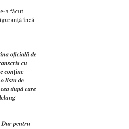
le-a făcut
siguranţă încă
ina oficială de
ranscris cu
re conţine
o lista de
 cea după care
delung
s. Dar pentru