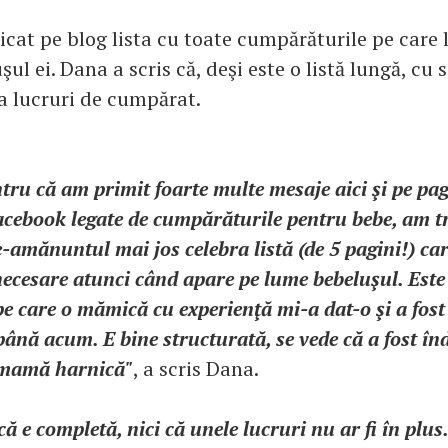
cat pe blog lista cu toate cumpărăturile pe care 
ul ei. Dana a scris că, deşi este o listă lungă, cu 
a lucruri de cumpărat.
tru că am primit foarte multe mesaje aici şi pe pag
acebook legate de cumpărăturile pentru bebe, am t
-amănuntul mai jos celebra listă (de 5 pagini!) ca
 necesare atunci când apare pe lume bebeluşul. Este 
e care o mămică cu experienţă mi-a dat-o şi a fost
ână acum. E bine structurată, se vede că a fost în
 mamă harnică"
, a scris Dana.
ă e completă, nici că unele lucruri nu ar fi în plu