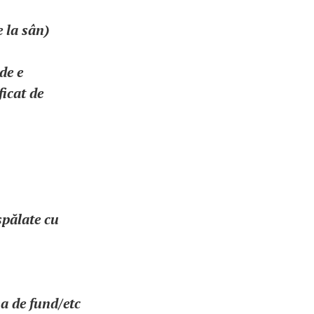
 la sân)
de e
ficat de
spălate cu
a de fund/etc