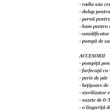
- radio sau c
- dulap pentru
- pernă pentru
- ham pentru c
- umidificato
- pompă de san
ACCESORII
- pompiţă pen
- forfecuţă cu
- perie de păr
- beţişoare de
- sterilizator 
- suzete de 0-
- o linguriţă d