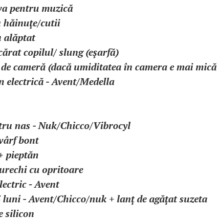
eva pentru muzică
 hăinuţe/cutii
 alăptat
ărat copilul/ slung (eşarfă)
r de cameră (dacă umiditatea în camera e mai mică
 electrică - Avent/Medella
tru nas - Nuk/Chicco/Vibrocyl
 vârf bont
 + pieptăn
 urechi cu opritoare
electric - Avent
3 luni - Avent/Chicco/nuk + lanţ de agăţat suzeta
e silicon