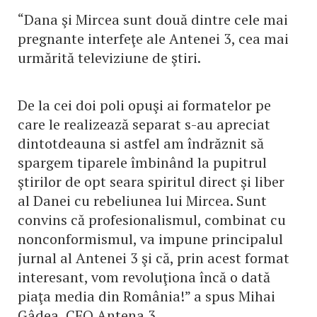
“Dana şi Mircea sunt două dintre cele mai
pregnante interfeţe ale Antenei 3, cea mai
urmărită televiziune de ştiri.
De la cei doi poli opuşi ai formatelor pe
care le realizează separat s-au apreciat
dintotdeauna si astfel am îndrăznit să
spargem tiparele îmbinând la pupitrul
ştirilor de opt seara spiritul direct şi liber
al Danei cu rebeliunea lui Mircea. Sunt
convins că profesionalismul, combinat cu
nonconformismul, va impune principalul
jurnal al Antenei 3 şi că, prin acest format
interesant, vom revoluţiona încă o dată
piaţa media din România!” a spus Mihai
Gâdea, CEO Antena 3.