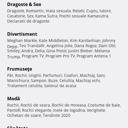
Dragoste & Sex
Dragoste
Romantic
Viata sexuala
Relatii
Cuplu
Iubire
,
,
,
,
,
,
Casatorie
Sex
Kama Sutra
Pozitii sexuale Kamasutra
,
,
,
,
Declaratii de dragoste
Divertisment
Meghan Markle
Kate Middleton
Kim Kardashian
Johnny
,
,
,
Teo Trandafir
Angelina Jolie
Dana Rogoz
Dani Otil
Depp
,
,
,
,
,
Smiley
Andra
Delia
Gina Pistol
Justin Bieber
Melania
,
,
,
,
,
Program TV
Program Pro TV
Program Antena 1
Trump
,
,
,
Frumuseţe
Păr
Rochii
Unghii
Parfumuri
Coafuri
Machiaj
Sani
,
,
,
,
,
,
,
Manichiura
Sampon
Buze
Celulita
Machiaj ochi
,
,
,
,
,
Tratament celulita
Salonul de acasa
,
Modă
Rochii
Rochii de seara
Rochii de mireasa
Costume de baie
,
,
,
,
Pantofi
Rochii elegante
Inele de logodna
Verighete
,
,
,
,
Ochelari de soare
Tendinte 2020
,