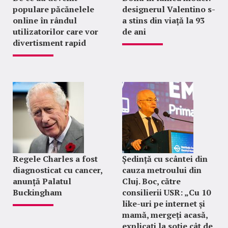
populare păcănelele
designerul Valentino s-
online în rândul
a stins din viață la 93
utilizatorilor care vor
de ani
divertisment rapid
Regele Charles a fost
Ședință cu scântei din
diagnosticat cu cancer,
cauza metroului din
anunță Palatul
Cluj. Boc, către
Buckingham
consilierii USR: „Cu 10
like-uri pe internet și
mamă, mergeți acasă,
explicați la soție cât de