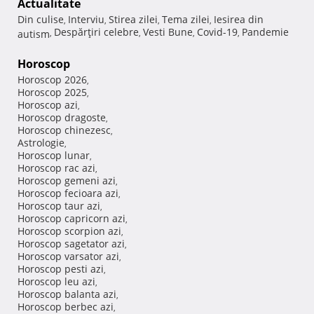
Actualitate
Din culise
Interviu
Stirea zilei
Tema zilei
Iesirea din
,
,
,
,
Despărţiri celebre
Vesti Bune
Covid-19
Pandemie
autism
,
,
,
,
Horoscop
Horoscop 2026
,
Horoscop 2025
,
Horoscop azi
,
Horoscop dragoste
,
Horoscop chinezesc
,
Astrologie
,
Horoscop lunar
,
Horoscop rac azi
,
Horoscop gemeni azi
,
Horoscop fecioara azi
,
Horoscop taur azi
,
Horoscop capricorn azi
,
Horoscop scorpion azi
,
Horoscop sagetator azi
,
Horoscop varsator azi
,
Horoscop pesti azi
,
Horoscop leu azi
,
Horoscop balanta azi
,
Horoscop berbec azi
,