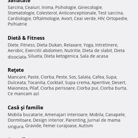
Sănătate
Sarcina
Ceaiuri
Inima
Psihologie
Ginecologie
,
,
,
,
,
Stomatologie
Colesterol
Anticonceptionale
Test sarcina
,
,
,
,
Cardiologie
Oftalmologie
Avort
Ceai verde
HIV
Ortopedie
,
,
,
,
,
,
Psihiatrie
Dietă & Fitness
Diete
Fitness
Dieta Dukan
Relaxare
Yoga
Intretinere
,
,
,
,
,
,
Aerobic
Exercitii abdomen
Nutritie
Dieta de slabit
Dieta
,
,
,
,
Silueta
Dieta ketogenica
Sala de acasa
disociata
,
,
,
Reţete
Mancare
Paste
Ciorba
Peste
Sos
Salata
Cafea
Supa
,
,
,
,
,
,
,
,
Dulceata
Tocanita
Cocktail
Supa crema
Aperitive
Desert
,
,
,
,
,
,
Maioneza
Pilaf
Ciorba perisoare
Ciorba pui
Ciorba burta
,
,
,
,
,
Ce mancam azi
Casă şi familie
Mobila bucatarie
Amenajari interioare
Mobila
Canapele
,
,
,
,
Dormitoare
Design interior
Parenting
Jurnal de mama
,
,
,
Gravide
Femei curajoase
Autism
singura
,
,
,