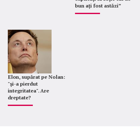
bun ați fost astăzi”
Elon, supărat pe Nolan:
"şi-a pierdut
integritatea". Are
dreptate?