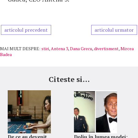
articolul precedent
articolul urmator
MAI MULT DESPRE:
stiri
,
Antena 3
,
Dana Grecu
,
divertisment
,
Mircea
Badea
Citeste si...
De ce au devenit
Doliu în lumea modei: