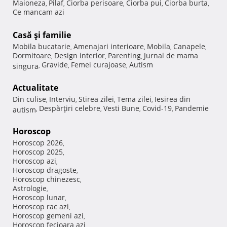
Maioneza
Pilaf
Ciorba perisoare
Ciorba pui
Ciorba burta
,
,
,
,
,
Ce mancam azi
Casă şi familie
Mobila bucatarie
Amenajari interioare
Mobila
Canapele
,
,
,
,
Dormitoare
Design interior
Parenting
Jurnal de mama
,
,
,
Gravide
Femei curajoase
Autism
singura
,
,
,
Actualitate
Din culise
Interviu
Stirea zilei
Tema zilei
Iesirea din
,
,
,
,
Despărţiri celebre
Vesti Bune
Covid-19
Pandemie
autism
,
,
,
,
Horoscop
Horoscop 2026
,
Horoscop 2025
,
Horoscop azi
,
Horoscop dragoste
,
Horoscop chinezesc
,
Astrologie
,
Horoscop lunar
,
Horoscop rac azi
,
Horoscop gemeni azi
,
Horoscop fecioara azi
,