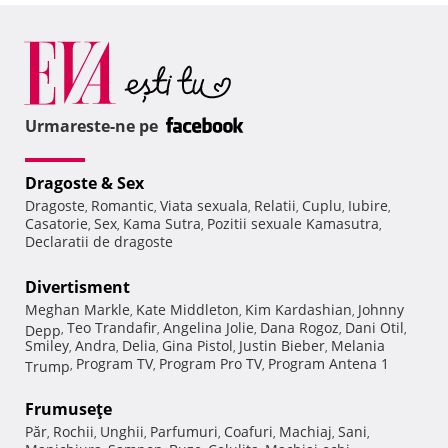
Urmareste-ne pe
Dragoste & Sex
Dragoste
Romantic
Viata sexuala
Relatii
Cuplu
Iubire
,
,
,
,
,
,
Casatorie
Sex
Kama Sutra
Pozitii sexuale Kamasutra
,
,
,
,
Declaratii de dragoste
Divertisment
Meghan Markle
Kate Middleton
Kim Kardashian
Johnny
,
,
,
Teo Trandafir
Angelina Jolie
Dana Rogoz
Dani Otil
Depp
,
,
,
,
,
Smiley
Andra
Delia
Gina Pistol
Justin Bieber
Melania
,
,
,
,
,
Program TV
Program Pro TV
Program Antena 1
Trump
,
,
,
Frumuseţe
Păr
Rochii
Unghii
Parfumuri
Coafuri
Machiaj
Sani
,
,
,
,
,
,
,