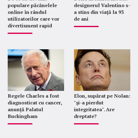
populare păcănelele
designerul Valentino s-
online în rândul
a stins din viață la 93
utilizatorilor care vor
de ani
divertisment rapid
Regele Charles a fost
Elon, supărat pe Nolan:
diagnosticat cu cancer,
"şi-a pierdut
anunță Palatul
integritatea". Are
Buckingham
dreptate?