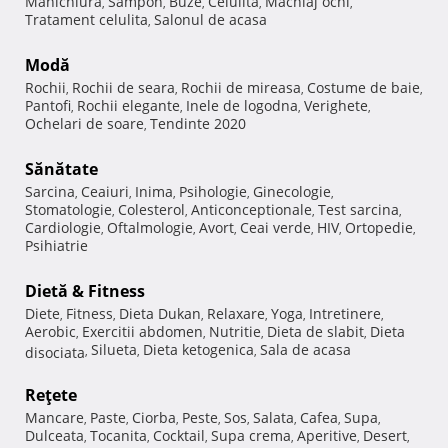
Manichiura
Sampon
Buze
Celulita
Machiaj ochi
,
,
,
,
,
Tratament celulita
Salonul de acasa
,
Modă
Rochii
Rochii de seara
Rochii de mireasa
Costume de baie
,
,
,
,
Pantofi
Rochii elegante
Inele de logodna
Verighete
,
,
,
,
Ochelari de soare
Tendinte 2020
,
Sănătate
Sarcina
Ceaiuri
Inima
Psihologie
Ginecologie
,
,
,
,
,
Stomatologie
Colesterol
Anticonceptionale
Test sarcina
,
,
,
,
Cardiologie
Oftalmologie
Avort
Ceai verde
HIV
Ortopedie
,
,
,
,
,
,
Psihiatrie
Dietă & Fitness
Diete
Fitness
Dieta Dukan
Relaxare
Yoga
Intretinere
,
,
,
,
,
,
Aerobic
Exercitii abdomen
Nutritie
Dieta de slabit
Dieta
,
,
,
,
Silueta
Dieta ketogenica
Sala de acasa
disociata
,
,
,
Reţete
Mancare
Paste
Ciorba
Peste
Sos
Salata
Cafea
Supa
,
,
,
,
,
,
,
,
Dulceata
Tocanita
Cocktail
Supa crema
Aperitive
Desert
,
,
,
,
,
,