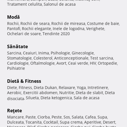
Tratament celulita
Salonul de acasa
,
Modă
Rochii
Rochii de seara
Rochii de mireasa
Costume de baie
,
,
,
,
Pantofi
Rochii elegante
Inele de logodna
Verighete
,
,
,
,
Ochelari de soare
Tendinte 2020
,
Sănătate
Sarcina
Ceaiuri
Inima
Psihologie
Ginecologie
,
,
,
,
,
Stomatologie
Colesterol
Anticonceptionale
Test sarcina
,
,
,
,
Cardiologie
Oftalmologie
Avort
Ceai verde
HIV
Ortopedie
,
,
,
,
,
,
Psihiatrie
Dietă & Fitness
Diete
Fitness
Dieta Dukan
Relaxare
Yoga
Intretinere
,
,
,
,
,
,
Aerobic
Exercitii abdomen
Nutritie
Dieta de slabit
Dieta
,
,
,
,
Silueta
Dieta ketogenica
Sala de acasa
disociata
,
,
,
Reţete
Mancare
Paste
Ciorba
Peste
Sos
Salata
Cafea
Supa
,
,
,
,
,
,
,
,
Dulceata
Tocanita
Cocktail
Supa crema
Aperitive
Desert
,
,
,
,
,
,