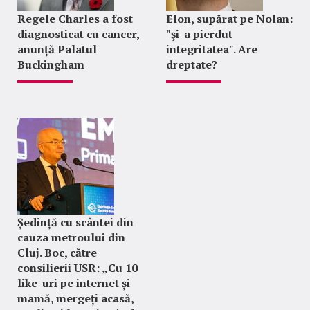
Regele Charles a fost
Elon, supărat pe Nolan:
diagnosticat cu cancer,
"şi-a pierdut
anunță Palatul
integritatea". Are
Buckingham
dreptate?
Ședință cu scântei din
cauza metroului din
Cluj. Boc, către
consilierii USR: „Cu 10
like-uri pe internet și
mamă, mergeți acasă,