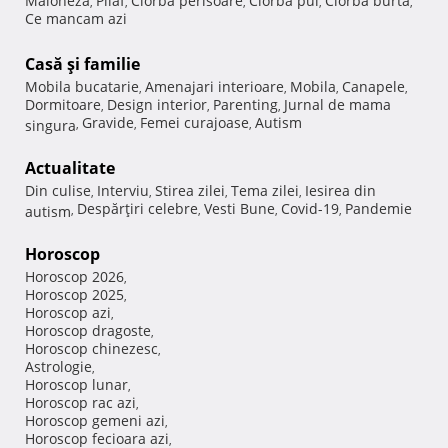
Maioneza
Pilaf
Ciorba perisoare
Ciorba pui
Ciorba burta
,
,
,
,
,
Ce mancam azi
Casă şi familie
Mobila bucatarie
Amenajari interioare
Mobila
Canapele
,
,
,
,
Dormitoare
Design interior
Parenting
Jurnal de mama
,
,
,
Gravide
Femei curajoase
Autism
singura
,
,
,
Actualitate
Din culise
Interviu
Stirea zilei
Tema zilei
Iesirea din
,
,
,
,
Despărţiri celebre
Vesti Bune
Covid-19
Pandemie
autism
,
,
,
,
Horoscop
Horoscop 2026
,
Horoscop 2025
,
Horoscop azi
,
Horoscop dragoste
,
Horoscop chinezesc
,
Astrologie
,
Horoscop lunar
,
Horoscop rac azi
,
Horoscop gemeni azi
,
Horoscop fecioara azi
,