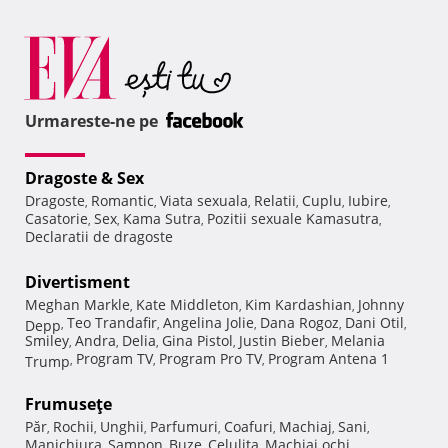
Urmareste-ne pe
Dragoste & Sex
Dragoste
Romantic
Viata sexuala
Relatii
Cuplu
Iubire
,
,
,
,
,
,
Casatorie
Sex
Kama Sutra
Pozitii sexuale Kamasutra
,
,
,
,
Declaratii de dragoste
Divertisment
Meghan Markle
Kate Middleton
Kim Kardashian
Johnny
,
,
,
Teo Trandafir
Angelina Jolie
Dana Rogoz
Dani Otil
Depp
,
,
,
,
,
Smiley
Andra
Delia
Gina Pistol
Justin Bieber
Melania
,
,
,
,
,
Program TV
Program Pro TV
Program Antena 1
Trump
,
,
,
Frumuseţe
Păr
Rochii
Unghii
Parfumuri
Coafuri
Machiaj
Sani
,
,
,
,
,
,
,
Manichiura
Sampon
Buze
Celulita
Machiaj ochi
,
,
,
,
,