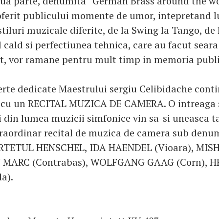
oua parte, denumita “German Brass around the wo
ferit publicului momente de umor, intepretand lu
tiluri muzicale diferite, de la Swing la Tango, de 
 cald si perfectiunea tehnica, care au facut seara
t, vor ramane pentru mult timp in memoria publi
erte dedicate Maestrului sergiu Celibidache conti
ă cu un RECITAL MUZICA DE CAMERA. O intreaga 
si din lumea muzicii simfonice vin sa-si uneasca t
raordinar recital de muzica de camera sub denum
ARTETUL HENSCHEL, IDA HAENDEL (Vioara), MIS
IN MARC (Contrabas), WOLFGANG GAAG (Corn), 
a).