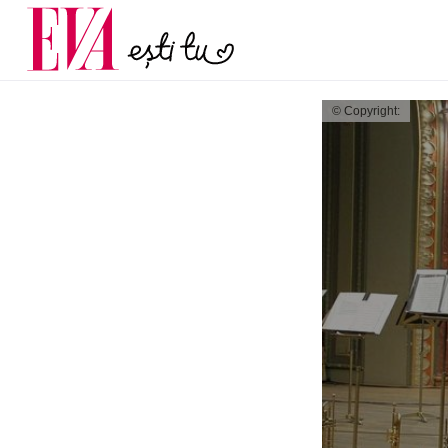
și 60 de ani. De ce te t
Carieră
pe măsură ce înaintez
Actualitate
© Copyright: