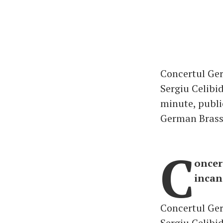
Concertul Ger
Sergiu Celibid
minute, publi
German Brass
C
oncer
incan
Concertul Ger
Sergiu Celibid