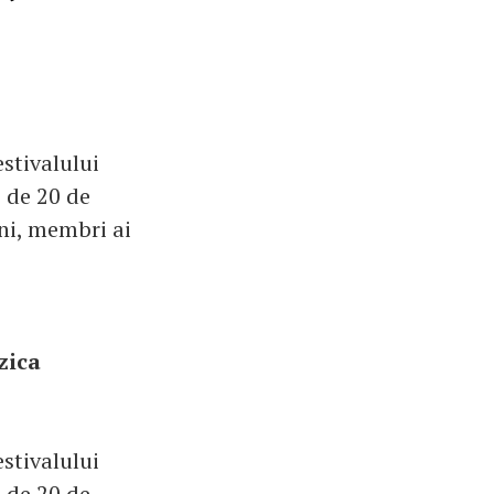
stivalului
e de 20 de
ni, membri ai
zica
stivalului
e de 20 de