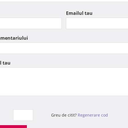
Emailul tau
omentariului
l tau
Greu de citit?
Regenerare cod