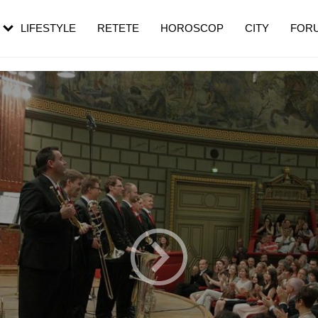
rezești mai des
Cât durează, cum te pregătești și cât
i în vârstă
de dureroasă este investigația
LIFESTYLE
RETETE
HOROSCOP
CITY
FOR