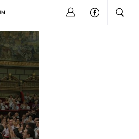
Nu ai cont?
Inregistreaza-
UM