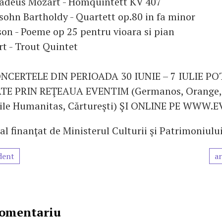
deus Mozart - Homquintett KV 407
sohn Bartholdy - Quartett op.80 in fa minor
on - Poeme op 25 pentru vioara si pian
t - Trout Quintet
NCERTELE DIN PERIOADA 30 IUNIE – 7 IULIE POT
TE PRIN REŢEAUA EVENTIM (Germanos, Orange, 
iile Humanitas, Cărtureşti) ŞI ONLINE PE WWW.
al finanţat de Ministerul Culturii şi Patrimoniulu
dent
ar
comentariu