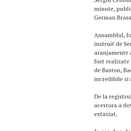
minute, publi
German Brass
Ansamblul, fo
instruit de S
aranjamente a
fost realizate
de Baston, Bac
incredibile si
De la registru
acestora a dov
extaziat.