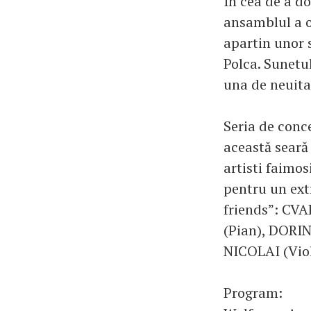
In cea de a d
ansamblul a o
apartin unor s
Polca. Sunetul
una de neuita
Seria de conc
această sear
artisti faimo
pentru un ext
friends”: CV
(Pian), DOR
NICOLAI (Viol
Program: