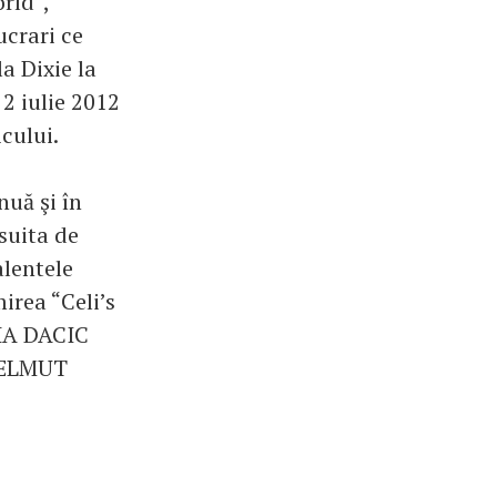
rld”,
crari ce
la Dixie la
 2 iulie 2012
cului.
nuă şi în
suita de
alentele
irea “Celi’s
HA DACIC
HELMUT