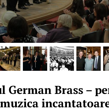
l German Brass – pe
 muzica incantatoare