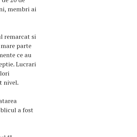
ni, membri ai
l remarcat si
n mare parte
mente ce au
eptie. Lucrari
lori
 nivel.
oatarea
blicul a fost