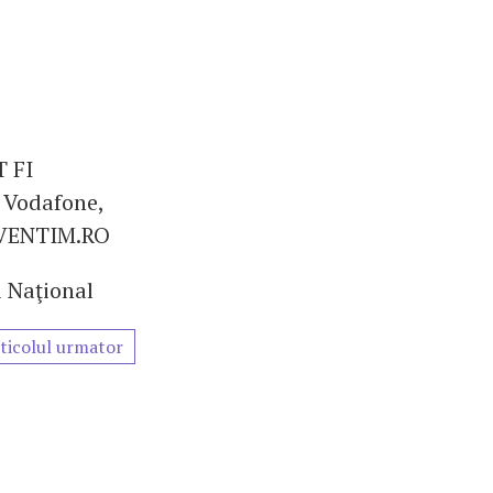
 FI
Vodafone,
EVENTIM.RO
i Naţional
ticolul urmator