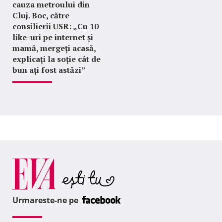
cauza metroului din
Cluj. Boc, către
consilierii USR: „Cu 10
like-uri pe internet și
mamă, mergeți acasă,
explicați la soție cât de
bun ați fost astăzi”
Urmareste-ne pe