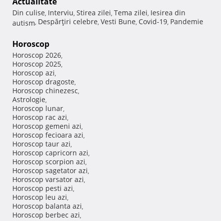
Actualitate
Din culise
Interviu
Stirea zilei
Tema zilei
Iesirea din
,
,
,
,
Despărţiri celebre
Vesti Bune
Covid-19
Pandemie
autism
,
,
,
,
Horoscop
Horoscop 2026
,
Horoscop 2025
,
Horoscop azi
,
Horoscop dragoste
,
Horoscop chinezesc
,
Astrologie
,
Horoscop lunar
,
Horoscop rac azi
,
Horoscop gemeni azi
,
Horoscop fecioara azi
,
Horoscop taur azi
,
Horoscop capricorn azi
,
Horoscop scorpion azi
,
Horoscop sagetator azi
,
Horoscop varsator azi
,
Horoscop pesti azi
,
Horoscop leu azi
,
Horoscop balanta azi
,
Horoscop berbec azi
,