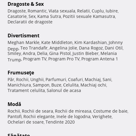
Dragoste & Sex
Dragoste
Romantic
Viata sexuala
Relatii
Cuplu
Iubire
,
,
,
,
,
,
Casatorie
Sex
Kama Sutra
Pozitii sexuale Kamasutra
,
,
,
,
Declaratii de dragoste
Divertisment
Meghan Markle
Kate Middleton
Kim Kardashian
Johnny
,
,
,
Teo Trandafir
Angelina Jolie
Dana Rogoz
Dani Otil
Depp
,
,
,
,
,
Smiley
Andra
Delia
Gina Pistol
Justin Bieber
Melania
,
,
,
,
,
Program TV
Program Pro TV
Program Antena 1
Trump
,
,
,
Frumuseţe
Păr
Rochii
Unghii
Parfumuri
Coafuri
Machiaj
Sani
,
,
,
,
,
,
,
Manichiura
Sampon
Buze
Celulita
Machiaj ochi
,
,
,
,
,
Tratament celulita
Salonul de acasa
,
Modă
Rochii
Rochii de seara
Rochii de mireasa
Costume de baie
,
,
,
,
Pantofi
Rochii elegante
Inele de logodna
Verighete
,
,
,
,
Ochelari de soare
Tendinte 2020
,
Sănătate