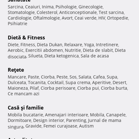
Sarcina
Ceaiuri
Inima
Psihologie
Ginecologie
,
,
,
,
,
Stomatologie
Colesterol
Anticonceptionale
Test sarcina
,
,
,
,
Cardiologie
Oftalmologie
Avort
Ceai verde
HIV
Ortopedie
,
,
,
,
,
,
Psihiatrie
Dietă & Fitness
Diete
Fitness
Dieta Dukan
Relaxare
Yoga
Intretinere
,
,
,
,
,
,
Aerobic
Exercitii abdomen
Nutritie
Dieta de slabit
Dieta
,
,
,
,
Silueta
Dieta ketogenica
Sala de acasa
disociata
,
,
,
Reţete
Mancare
Paste
Ciorba
Peste
Sos
Salata
Cafea
Supa
,
,
,
,
,
,
,
,
Dulceata
Tocanita
Cocktail
Supa crema
Aperitive
Desert
,
,
,
,
,
,
Maioneza
Pilaf
Ciorba perisoare
Ciorba pui
Ciorba burta
,
,
,
,
,
Ce mancam azi
Casă şi familie
Mobila bucatarie
Amenajari interioare
Mobila
Canapele
,
,
,
,
Dormitoare
Design interior
Parenting
Jurnal de mama
,
,
,
Gravide
Femei curajoase
Autism
singura
,
,
,