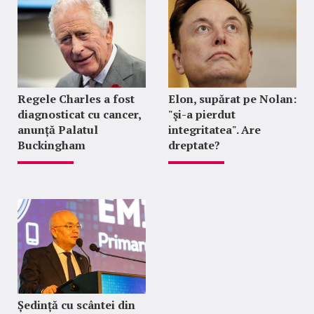
Regele Charles a fost
Elon, supărat pe Nolan:
diagnosticat cu cancer,
"şi-a pierdut
anunță Palatul
integritatea". Are
Buckingham
dreptate?
Ședință cu scântei din