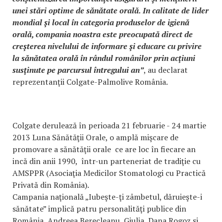
unei stări optime de sănătate orală. In calitate de lider
mondial şi local în categoria produselor de igienă
orală, compania noastra este preocupată direct de
creşterea nivelului de informare şi educare cu privire
la sănătatea orală în rândul românilor prin acţiuni
susţinute pe parcursul întregului an”
, au declarat
reprezentanţii Colgate-Palmolive România.
Colgate derulează în perioada 21 februarie - 24 martie
2013 Luna Sănătăţii Orale, o amplă mişcare de
promovare a sănătăţii orale ce are loc în fiecare an
incă din anii 1990, într-un parteneriat de tradiţie cu
AMSPPR (Asociaţia Medicilor Stomatologi cu Practică
Privată din România).
Campania naţională „Iubeşte-ţi zâmbetul, dăruieşte-i
sănătate” implică patru personalităţi publice din
România, Andreea Berecleanu, Giulia, Dana Rogoz şi