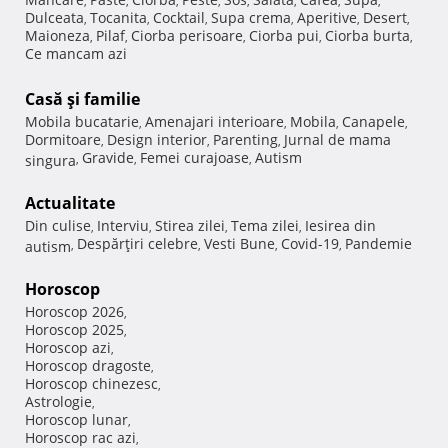
,
,
,
,
,
,
,
,
Dulceata
Tocanita
Cocktail
Supa crema
Aperitive
Desert
,
,
,
,
,
,
Maioneza
Pilaf
Ciorba perisoare
Ciorba pui
Ciorba burta
,
,
,
,
,
Ce mancam azi
Casă şi familie
Mobila bucatarie
Amenajari interioare
Mobila
Canapele
,
,
,
,
Dormitoare
Design interior
Parenting
Jurnal de mama
,
,
,
Gravide
Femei curajoase
Autism
singura
,
,
,
Actualitate
Din culise
Interviu
Stirea zilei
Tema zilei
Iesirea din
,
,
,
,
Despărţiri celebre
Vesti Bune
Covid-19
Pandemie
autism
,
,
,
,
Horoscop
Horoscop 2026
,
Horoscop 2025
,
Horoscop azi
,
Horoscop dragoste
,
Horoscop chinezesc
,
Astrologie
,
Horoscop lunar
,
Horoscop rac azi
,