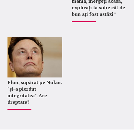
mamă, mergeți acasă,
explicați la soție cât de
bun ați fost astăzi”
Elon, supărat pe Nolan:
"şi-a pierdut
integritatea". Are
dreptate?