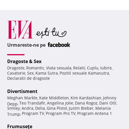
Urmareste-ne pe
Dragoste & Sex
Dragoste
Romantic
Viata sexuala
Relatii
Cuplu
Iubire
,
,
,
,
,
,
Casatorie
Sex
Kama Sutra
Pozitii sexuale Kamasutra
,
,
,
,
Declaratii de dragoste
Divertisment
Meghan Markle
Kate Middleton
Kim Kardashian
Johnny
,
,
,
Teo Trandafir
Angelina Jolie
Dana Rogoz
Dani Otil
Depp
,
,
,
,
,
Smiley
Andra
Delia
Gina Pistol
Justin Bieber
Melania
,
,
,
,
,
Program TV
Program Pro TV
Program Antena 1
Trump
,
,
,
Frumuseţe