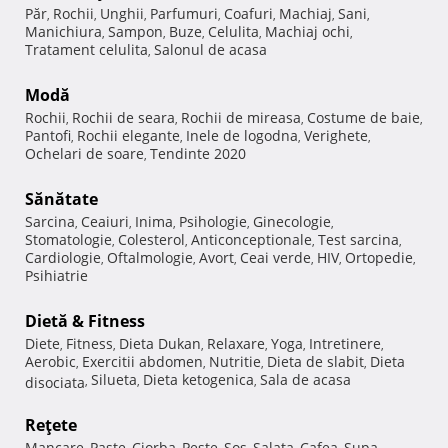
Păr
Rochii
Unghii
Parfumuri
Coafuri
Machiaj
Sani
,
,
,
,
,
,
,
Manichiura
Sampon
Buze
Celulita
Machiaj ochi
,
,
,
,
,
Tratament celulita
Salonul de acasa
,
Modă
Rochii
Rochii de seara
Rochii de mireasa
Costume de baie
,
,
,
,
Pantofi
Rochii elegante
Inele de logodna
Verighete
,
,
,
,
Ochelari de soare
Tendinte 2020
,
Sănătate
Sarcina
Ceaiuri
Inima
Psihologie
Ginecologie
,
,
,
,
,
Stomatologie
Colesterol
Anticonceptionale
Test sarcina
,
,
,
,
Cardiologie
Oftalmologie
Avort
Ceai verde
HIV
Ortopedie
,
,
,
,
,
,
Psihiatrie
Dietă & Fitness
Diete
Fitness
Dieta Dukan
Relaxare
Yoga
Intretinere
,
,
,
,
,
,
Aerobic
Exercitii abdomen
Nutritie
Dieta de slabit
Dieta
,
,
,
,
Silueta
Dieta ketogenica
Sala de acasa
disociata
,
,
,
Reţete
Mancare
Paste
Ciorba
Peste
Sos
Salata
Cafea
Supa