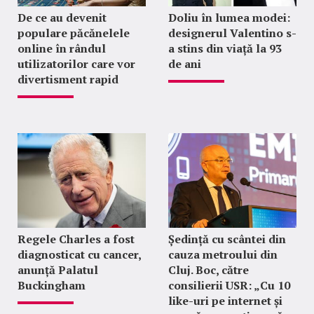
De ce au devenit
Doliu în lumea modei:
populare păcănelele
designerul Valentino s-
online în rândul
a stins din viață la 93
utilizatorilor care vor
de ani
divertisment rapid
Regele Charles a fost
Ședință cu scântei din
diagnosticat cu cancer,
cauza metroului din
anunță Palatul
Cluj. Boc, către
Buckingham
consilierii USR: „Cu 10
like-uri pe internet și