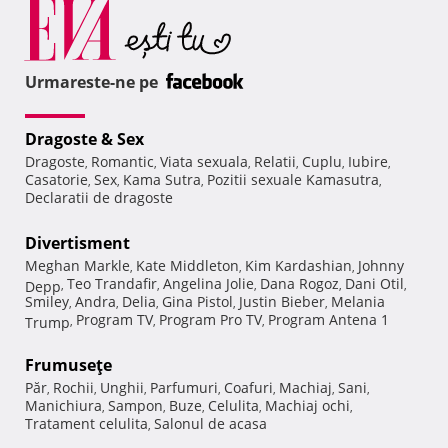
Urmareste-ne pe
Dragoste & Sex
Dragoste
Romantic
Viata sexuala
Relatii
Cuplu
Iubire
,
,
,
,
,
,
Casatorie
Sex
Kama Sutra
Pozitii sexuale Kamasutra
,
,
,
,
Declaratii de dragoste
Divertisment
Meghan Markle
Kate Middleton
Kim Kardashian
Johnny
,
,
,
Teo Trandafir
Angelina Jolie
Dana Rogoz
Dani Otil
Depp
,
,
,
,
,
Smiley
Andra
Delia
Gina Pistol
Justin Bieber
Melania
,
,
,
,
,
Program TV
Program Pro TV
Program Antena 1
Trump
,
,
,
Frumuseţe
Păr
Rochii
Unghii
Parfumuri
Coafuri
Machiaj
Sani
,
,
,
,
,
,
,
Manichiura
Sampon
Buze
Celulita
Machiaj ochi
,
,
,
,
,
Tratament celulita
Salonul de acasa
,