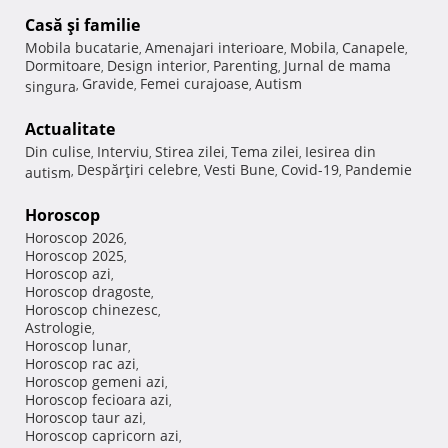
Casă şi familie
Mobila bucatarie
Amenajari interioare
Mobila
Canapele
,
,
,
,
Dormitoare
Design interior
Parenting
Jurnal de mama
,
,
,
Gravide
Femei curajoase
Autism
singura
,
,
,
Actualitate
Din culise
Interviu
Stirea zilei
Tema zilei
Iesirea din
,
,
,
,
Despărţiri celebre
Vesti Bune
Covid-19
Pandemie
autism
,
,
,
,
Horoscop
Horoscop 2026
,
Horoscop 2025
,
Horoscop azi
,
Horoscop dragoste
,
Horoscop chinezesc
,
Astrologie
,
Horoscop lunar
,
Horoscop rac azi
,
Horoscop gemeni azi
,
Horoscop fecioara azi
,
Horoscop taur azi
,
Horoscop capricorn azi
,