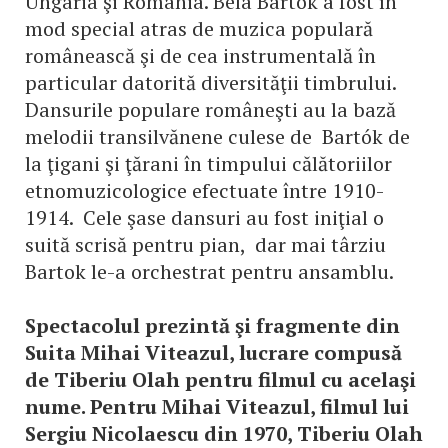
Ungaria şi România. Béla Bartók a fost în
mod special atras de muzica populară
românească şi de cea instrumentală în
particular datorită diversităţii timbrului.
Dansurile populare româneşti au la bază
melodii transilvănene culese de Bartók de
la ţigani şi ţărani în timpului călătoriilor
etnomuzicologice efectuate între 1910-
1914. Cele şase dansuri au fost iniţial o
suită scrisă pentru pian, dar mai târziu
Bartok le-a orchestrat pentru ansamblu.
Spectacolul prezintă şi fragmente din
Suita Mihai Viteazul, lucrare compusă
de Tiberiu Olah pentru filmul cu acelaşi
nume. Pentru Mihai Viteazul, filmul lui
Sergiu Nicolaescu din 1970, Tiberiu Olah