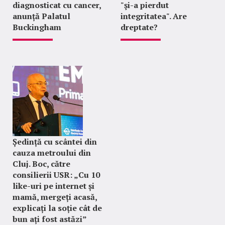
diagnosticat cu cancer,
"şi-a pierdut
anunță Palatul
integritatea". Are
Buckingham
dreptate?
Ședință cu scântei din
cauza metroului din
Cluj. Boc, către
consilierii USR: „Cu 10
like-uri pe internet și
mamă, mergeți acasă,
explicați la soție cât de
bun ați fost astăzi”