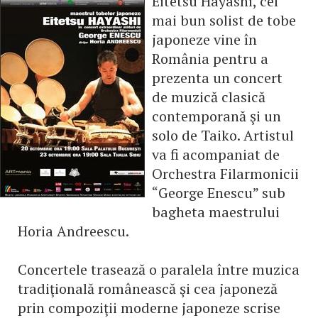
Eitetsu Hayashi, cel
mai bun solist de tobe
japoneze vine în
România pentru a
prezenta un concert
de muzică clasică
contemporană şi un
solo de Taiko. Artistul
va fi acompaniat de
Orchestra Filarmonicii
“George Enescu” sub
bagheta maestrului
Horia Andreescu.
Concertele trasează o paralela între muzica
tradiţională românească şi cea japoneză
prin compoziţii moderne japoneze scrise