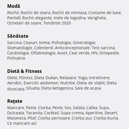
Modă
Rochii
Rochii de seara
Rochii de mireasa
Costume de baie
,
,
,
,
Pantofi
Rochii elegante
Inele de logodna
Verighete
,
,
,
,
Ochelari de soare
Tendinte 2020
,
Sănătate
Sarcina
Ceaiuri
Inima
Psihologie
Ginecologie
,
,
,
,
,
Stomatologie
Colesterol
Anticonceptionale
Test sarcina
,
,
,
,
Cardiologie
Oftalmologie
Avort
Ceai verde
HIV
Ortopedie
,
,
,
,
,
,
Psihiatrie
Dietă & Fitness
Diete
Fitness
Dieta Dukan
Relaxare
Yoga
Intretinere
,
,
,
,
,
,
Aerobic
Exercitii abdomen
Nutritie
Dieta de slabit
Dieta
,
,
,
,
Silueta
Dieta ketogenica
Sala de acasa
disociata
,
,
,
Reţete
Mancare
Paste
Ciorba
Peste
Sos
Salata
Cafea
Supa
,
,
,
,
,
,
,
,
Dulceata
Tocanita
Cocktail
Supa crema
Aperitive
Desert
,
,
,
,
,
,
Maioneza
Pilaf
Ciorba perisoare
Ciorba pui
Ciorba burta
,
,
,
,
,
Ce mancam azi