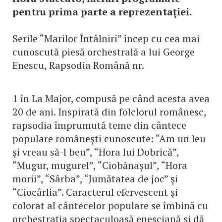
pentru prima parte a reprezentaţiei.
Serile “Marilor Întâlniri” încep cu cea mai
cunoscută piesă orchestrală a lui George
Enescu, Rapsodia Română nr.
1 în La Major, compusă pe când acesta avea
20 de ani. Inspirată din folclorul românesc,
rapsodia împrumută teme din cântece
populare româneşti cunoscute: “Am un leu
şi vreau să-l beu”, “Hora lui Dobrică”,
“Mugur, mugurel”, “Ciobănaşul”, “Hora
morii”, “Sârba”, “Jumătatea de joc” şi
“Ciocârlia”. Caracterul efervescent şi
colorat al cântecelor populare se îmbină cu
orchestraţia spectaculoasă enesciană şi dă