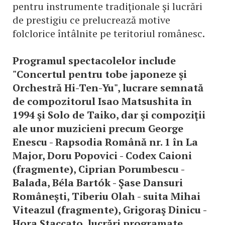
pentru instrumente tradiţionale şi lucrări
de prestigiu ce prelucrează motive
folclorice întâlnite pe teritoriul românesc.
Programul spectacolelor include
"Concertul pentru tobe japoneze şi
Orchestră Hi-Ten-Yu", lucrare semnată
de compozitorul Isao Matsushita în
1994 şi Solo de Taiko, dar şi compoziţii
ale unor muzicieni precum George
Enescu - Rapsodia Română nr. 1 în La
Major, Doru Popovici - Codex Caioni
(fragmente), Ciprian Porumbescu -
Balada, Béla Bartók - Şase Dansuri
Româneşti, Tiberiu Olah - suita Mihai
Viteazul (fragmente), Grigoraş Dinicu -
Hora Staccato, lucrări programate