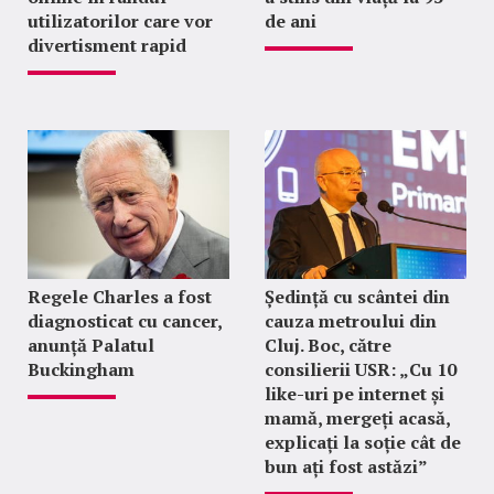
utilizatorilor care vor
de ani
divertisment rapid
Regele Charles a fost
Ședință cu scântei din
diagnosticat cu cancer,
cauza metroului din
anunță Palatul
Cluj. Boc, către
Buckingham
consilierii USR: „Cu 10
like-uri pe internet și
mamă, mergeți acasă,
explicați la soție cât de
bun ați fost astăzi”