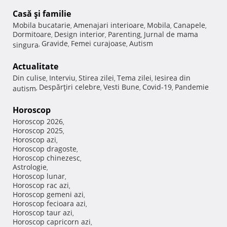
Casă şi familie
Mobila bucatarie
Amenajari interioare
Mobila
Canapele
,
,
,
,
Dormitoare
Design interior
Parenting
Jurnal de mama
,
,
,
Gravide
Femei curajoase
Autism
singura
,
,
,
Actualitate
Din culise
Interviu
Stirea zilei
Tema zilei
Iesirea din
,
,
,
,
Despărţiri celebre
Vesti Bune
Covid-19
Pandemie
autism
,
,
,
,
Horoscop
Horoscop 2026
,
Horoscop 2025
,
Horoscop azi
,
Horoscop dragoste
,
Horoscop chinezesc
,
Astrologie
,
Horoscop lunar
,
Horoscop rac azi
,
Horoscop gemeni azi
,
Horoscop fecioara azi
,
Horoscop taur azi
,
Horoscop capricorn azi
,