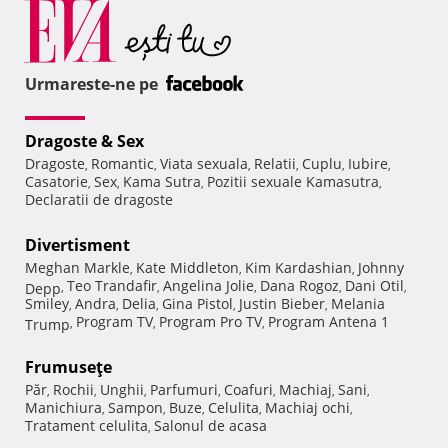
Urmareste-ne pe
Dragoste & Sex
Dragoste
Romantic
Viata sexuala
Relatii
Cuplu
Iubire
,
,
,
,
,
,
Casatorie
Sex
Kama Sutra
Pozitii sexuale Kamasutra
,
,
,
,
Declaratii de dragoste
Divertisment
Meghan Markle
Kate Middleton
Kim Kardashian
Johnny
,
,
,
Teo Trandafir
Angelina Jolie
Dana Rogoz
Dani Otil
Depp
,
,
,
,
,
Smiley
Andra
Delia
Gina Pistol
Justin Bieber
Melania
,
,
,
,
,
Program TV
Program Pro TV
Program Antena 1
Trump
,
,
,
Frumuseţe
Păr
Rochii
Unghii
Parfumuri
Coafuri
Machiaj
Sani
,
,
,
,
,
,
,
Manichiura
Sampon
Buze
Celulita
Machiaj ochi
,
,
,
,
,
Tratament celulita
Salonul de acasa
,