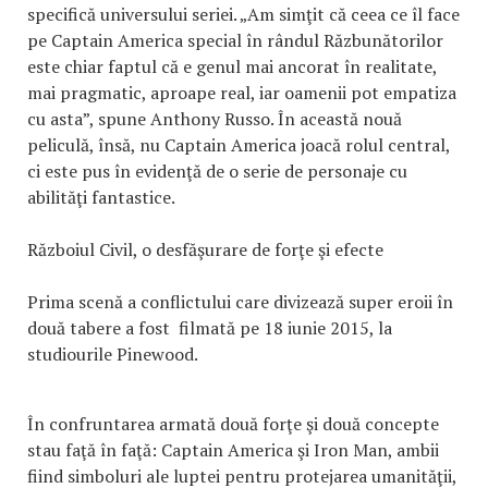
specifică universului seriei. „Am simţit că ceea ce îl face
pe Captain America special în rândul Răzbunătorilor
este chiar faptul că e genul mai ancorat în realitate,
mai pragmatic, aproape real, iar oamenii pot empatiza
cu asta”, spune Anthony Russo. În această nouă
peliculă, însă, nu Captain America joacă rolul central,
ci este pus în evidenţă de o serie de personaje cu
abilităţi fantastice.
Războiul Civil, o desfăşurare de forţe şi efecte
Prima scenă a conflictului care divizează super eroii în
două tabere a fost filmată pe 18 iunie 2015, la
studiourile Pinewood.
În confruntarea armată două forţe şi două concepte
stau faţă în faţă: Captain America şi Iron Man, ambii
fiind simboluri ale luptei pentru protejarea umanităţii,