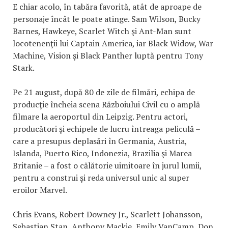
E chiar acolo, în tabăra favorită, atât de aproape de
personaje încât le poate atinge. Sam Wilson, Bucky
Barnes, Hawkeye, Scarlet Witch şi Ant-Man sunt
locotenenţii lui Captain America, iar Black Widow, War
Machine, Vision şi Black Panther luptă pentru Tony
Stark.
Pe 21 august, după 80 de zile de filmări, echipa de
producţie încheia scena Războiului Civil cu o amplă
filmare la aeroportul din Leipzig. Pentru actori,
producători şi echipele de lucru întreaga peliculă –
care a presupus deplasări în Germania, Austria,
Islanda, Puerto Rico, Indonezia, Brazilia şi Marea
Britanie – a fost o călătorie uimitoare în jurul lumii,
pentru a construi şi reda universul unic al super
eroilor Marvel.
Chris Evans, Robert Downey Jr., Scarlett Johansson,
Sebastian Stan, Anthony Mackie, Emily VanCamp, Don