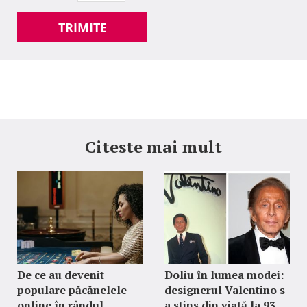
TRIMITE
Citeste mai mult
De ce au devenit
Doliu în lumea modei:
populare păcănelele
designerul Valentino s-
online în rândul
a stins din viață la 93