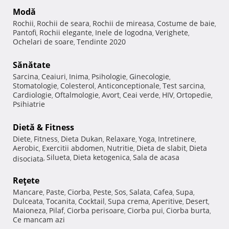
Modă
Rochii
Rochii de seara
Rochii de mireasa
Costume de baie
,
,
,
,
Pantofi
Rochii elegante
Inele de logodna
Verighete
,
,
,
,
Ochelari de soare
Tendinte 2020
,
Sănătate
Sarcina
Ceaiuri
Inima
Psihologie
Ginecologie
,
,
,
,
,
Stomatologie
Colesterol
Anticonceptionale
Test sarcina
,
,
,
,
Cardiologie
Oftalmologie
Avort
Ceai verde
HIV
Ortopedie
,
,
,
,
,
,
Psihiatrie
Dietă & Fitness
Diete
Fitness
Dieta Dukan
Relaxare
Yoga
Intretinere
,
,
,
,
,
,
Aerobic
Exercitii abdomen
Nutritie
Dieta de slabit
Dieta
,
,
,
,
Silueta
Dieta ketogenica
Sala de acasa
disociata
,
,
,
Reţete
Mancare
Paste
Ciorba
Peste
Sos
Salata
Cafea
Supa
,
,
,
,
,
,
,
,
Dulceata
Tocanita
Cocktail
Supa crema
Aperitive
Desert
,
,
,
,
,
,
Maioneza
Pilaf
Ciorba perisoare
Ciorba pui
Ciorba burta
,
,
,
,
,
Ce mancam azi