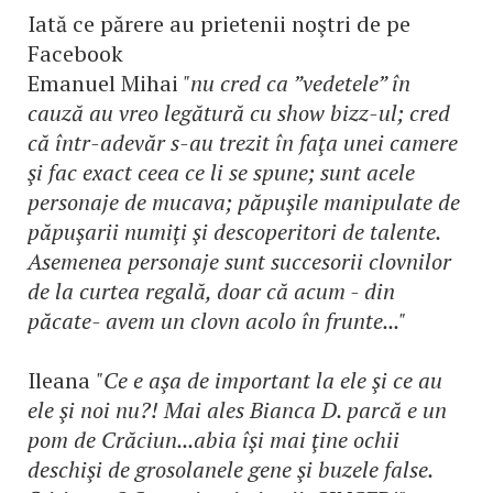
Iată ce părere au prietenii noştri de pe
Facebook
Emanuel Mihai
"nu cred ca ”vedetele” în
cauză au vreo legătură cu show bizz-ul; cred
că într-adevăr s-au trezit în faţa unei camere
şi fac exact ceea ce li se spune; sunt acele
personaje de mucava; păpuşile manipulate de
păpuşarii numiţi şi descoperitori de talente.
Asemenea personaje sunt succesorii clovnilor
de la curtea regală, doar că acum - din
păcate- avem un clovn acolo în frunte..."
Ileana
"Ce e aşa de important la ele şi ce au
ele şi noi nu?! Mai ales Bianca D. parcă e un
pom de Crăciun...abia îşi mai ţine ochii
deschişi de grosolanele gene şi buzele false.