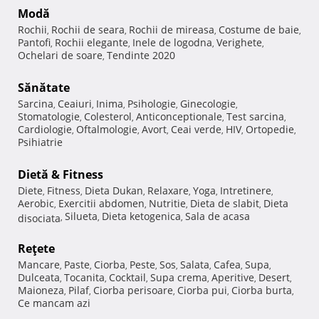
Modă
Rochii
Rochii de seara
Rochii de mireasa
Costume de baie
,
,
,
,
Pantofi
Rochii elegante
Inele de logodna
Verighete
,
,
,
,
Ochelari de soare
Tendinte 2020
,
Sănătate
Sarcina
Ceaiuri
Inima
Psihologie
Ginecologie
,
,
,
,
,
Stomatologie
Colesterol
Anticonceptionale
Test sarcina
,
,
,
,
Cardiologie
Oftalmologie
Avort
Ceai verde
HIV
Ortopedie
,
,
,
,
,
,
Psihiatrie
Dietă & Fitness
Diete
Fitness
Dieta Dukan
Relaxare
Yoga
Intretinere
,
,
,
,
,
,
Aerobic
Exercitii abdomen
Nutritie
Dieta de slabit
Dieta
,
,
,
,
Silueta
Dieta ketogenica
Sala de acasa
disociata
,
,
,
Reţete
Mancare
Paste
Ciorba
Peste
Sos
Salata
Cafea
Supa
,
,
,
,
,
,
,
,
Dulceata
Tocanita
Cocktail
Supa crema
Aperitive
Desert
,
,
,
,
,
,
Maioneza
Pilaf
Ciorba perisoare
Ciorba pui
Ciorba burta
,
,
,
,
,
Ce mancam azi