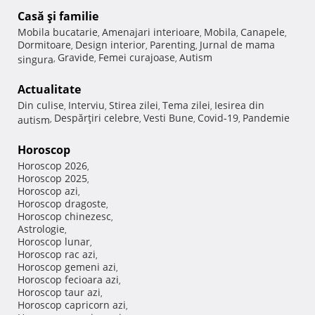
Casă şi familie
Mobila bucatarie
Amenajari interioare
Mobila
Canapele
,
,
,
,
Dormitoare
Design interior
Parenting
Jurnal de mama
,
,
,
Gravide
Femei curajoase
Autism
singura
,
,
,
Actualitate
Din culise
Interviu
Stirea zilei
Tema zilei
Iesirea din
,
,
,
,
Despărţiri celebre
Vesti Bune
Covid-19
Pandemie
autism
,
,
,
,
Horoscop
Horoscop 2026
,
Horoscop 2025
,
Horoscop azi
,
Horoscop dragoste
,
Horoscop chinezesc
,
Astrologie
,
Horoscop lunar
,
Horoscop rac azi
,
Horoscop gemeni azi
,
Horoscop fecioara azi
,
Horoscop taur azi
,
Horoscop capricorn azi
,