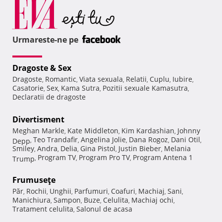
Urmareste-ne pe
Dragoste & Sex
Dragoste
Romantic
Viata sexuala
Relatii
Cuplu
Iubire
,
,
,
,
,
,
Casatorie
Sex
Kama Sutra
Pozitii sexuale Kamasutra
,
,
,
,
Declaratii de dragoste
Divertisment
Meghan Markle
Kate Middleton
Kim Kardashian
Johnny
,
,
,
Teo Trandafir
Angelina Jolie
Dana Rogoz
Dani Otil
Depp
,
,
,
,
,
Smiley
Andra
Delia
Gina Pistol
Justin Bieber
Melania
,
,
,
,
,
Program TV
Program Pro TV
Program Antena 1
Trump
,
,
,
Frumuseţe
Păr
Rochii
Unghii
Parfumuri
Coafuri
Machiaj
Sani
,
,
,
,
,
,
,
Manichiura
Sampon
Buze
Celulita
Machiaj ochi
,
,
,
,
,
Tratament celulita
Salonul de acasa
,