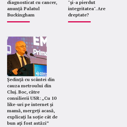
diagnosticat cu cancer,
"şi-a pierdut
anunță Palatul
integritatea". Are
Buckingham
dreptate?
Ședință cu scântei din
cauza metroului din
Cluj. Boc, către
consilierii USR: „Cu 10
like-uri pe internet și
mamă, mergeți acasă,
explicați la soție cât de
bun ați fost astăzi”