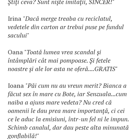
Ştiţi ceva? Sunt nişte imitaţii, SINCER!"
Irina
"Dacă merge treaba cu reciclatul,
vedetele din carton ar trebui puse pe fundul
sacului"
Oana
"Toată lumea vrea scandal şi
întâmplări cât mai pompoase. Şi fetele
noastre şi ale lor asta ne oferă....GRATIS"
Ioana
"Păi cum nu au vreun merit? Bianca a
făcut sex în mare cu Bote, iar Senzuala...cum
naiba a ajuns mare vedeta? Nu cred că
oamenii le dau prea mare importanţă, ci cei
ce le aduc la emisiuni, într-un fel ni le impun.
Schimb canalul, dar dau peste alta minunată
gonflabilă!"