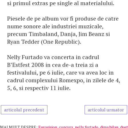
si primul extras pe single al materialului.
Piesele de pe album vor fi produse de catre
nume sonore ale industriei muzicale,
precum Timbaland, Danja, Jim Beanz si
Ryan Tedder (One Republic).
Nelly Furtado va concerta in cadrul
B’Estfest 2008 in cea de-a treia zi a
festivalului, pe 6 iulie, care va avea loc in
cadrul complexului Romexpo, in zilele de 4,
5, 6, si respectiv 11 iulie.
articolul precedent
articolul urmator
MAI MULT DESPRE:
Eurovision
,
concurs
,
nelly furtado
,
dima bilan
,
duet