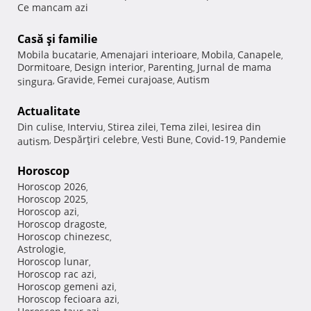
Ce mancam azi
Casă şi familie
Mobila bucatarie
Amenajari interioare
Mobila
Canapele
,
,
,
,
Dormitoare
Design interior
Parenting
Jurnal de mama
,
,
,
Gravide
Femei curajoase
Autism
singura
,
,
,
Actualitate
Din culise
Interviu
Stirea zilei
Tema zilei
Iesirea din
,
,
,
,
Despărţiri celebre
Vesti Bune
Covid-19
Pandemie
autism
,
,
,
,
Horoscop
Horoscop 2026
,
Horoscop 2025
,
Horoscop azi
,
Horoscop dragoste
,
Horoscop chinezesc
,
Astrologie
,
Horoscop lunar
,
Horoscop rac azi
,
Horoscop gemeni azi
,
Horoscop fecioara azi
,