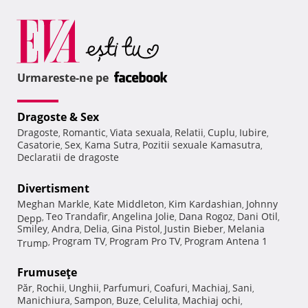
Urmareste-ne pe
Dragoste & Sex
Dragoste
Romantic
Viata sexuala
Relatii
Cuplu
Iubire
,
,
,
,
,
,
Casatorie
Sex
Kama Sutra
Pozitii sexuale Kamasutra
,
,
,
,
Declaratii de dragoste
Divertisment
Meghan Markle
Kate Middleton
Kim Kardashian
Johnny
,
,
,
Teo Trandafir
Angelina Jolie
Dana Rogoz
Dani Otil
Depp
,
,
,
,
,
Smiley
Andra
Delia
Gina Pistol
Justin Bieber
Melania
,
,
,
,
,
Program TV
Program Pro TV
Program Antena 1
Trump
,
,
,
Frumuseţe
Păr
Rochii
Unghii
Parfumuri
Coafuri
Machiaj
Sani
,
,
,
,
,
,
,
Manichiura
Sampon
Buze
Celulita
Machiaj ochi
,
,
,
,
,