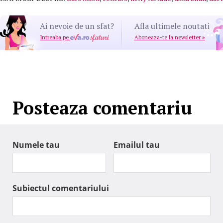
Ai nevoie de un sfat?
Afla ultimele noutati
Intreaba pe
Aboneaza-te la newsletter
»
Posteaza comentariu
Numele tau
Emailul tau
Subiectul comentariului