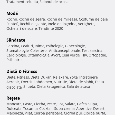
Tratament celulita
Salonul de acasa
,
Modă
Rochii
Rochii de seara
Rochii de mireasa
Costume de baie
,
,
,
,
Pantofi
Rochii elegante
Inele de logodna
Verighete
,
,
,
,
Ochelari de soare
Tendinte 2020
,
Sănătate
Sarcina
Ceaiuri
Inima
Psihologie
Ginecologie
,
,
,
,
,
Stomatologie
Colesterol
Anticonceptionale
Test sarcina
,
,
,
,
Cardiologie
Oftalmologie
Avort
Ceai verde
HIV
Ortopedie
,
,
,
,
,
,
Psihiatrie
Dietă & Fitness
Diete
Fitness
Dieta Dukan
Relaxare
Yoga
Intretinere
,
,
,
,
,
,
Aerobic
Exercitii abdomen
Nutritie
Dieta de slabit
Dieta
,
,
,
,
Silueta
Dieta ketogenica
Sala de acasa
disociata
,
,
,
Reţete
Mancare
Paste
Ciorba
Peste
Sos
Salata
Cafea
Supa
,
,
,
,
,
,
,
,
Dulceata
Tocanita
Cocktail
Supa crema
Aperitive
Desert
,
,
,
,
,
,
Maioneza
Pilaf
Ciorba perisoare
Ciorba pui
Ciorba burta
,
,
,
,
,