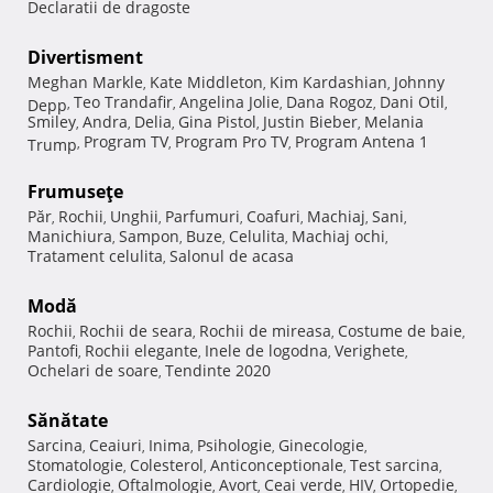
Declaratii de dragoste
Divertisment
Meghan Markle
Kate Middleton
Kim Kardashian
Johnny
,
,
,
Teo Trandafir
Angelina Jolie
Dana Rogoz
Dani Otil
Depp
,
,
,
,
,
Smiley
Andra
Delia
Gina Pistol
Justin Bieber
Melania
,
,
,
,
,
Program TV
Program Pro TV
Program Antena 1
Trump
,
,
,
Frumuseţe
Păr
Rochii
Unghii
Parfumuri
Coafuri
Machiaj
Sani
,
,
,
,
,
,
,
Manichiura
Sampon
Buze
Celulita
Machiaj ochi
,
,
,
,
,
Tratament celulita
Salonul de acasa
,
Modă
Rochii
Rochii de seara
Rochii de mireasa
Costume de baie
,
,
,
,
Pantofi
Rochii elegante
Inele de logodna
Verighete
,
,
,
,
Ochelari de soare
Tendinte 2020
,
Sănătate
Sarcina
Ceaiuri
Inima
Psihologie
Ginecologie
,
,
,
,
,
Stomatologie
Colesterol
Anticonceptionale
Test sarcina
,
,
,
,
Cardiologie
Oftalmologie
Avort
Ceai verde
HIV
Ortopedie
,
,
,
,
,
,