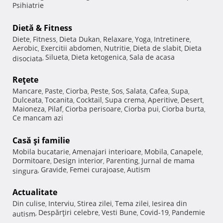
Psihiatrie
Dietă & Fitness
Diete
Fitness
Dieta Dukan
Relaxare
Yoga
Intretinere
,
,
,
,
,
,
Aerobic
Exercitii abdomen
Nutritie
Dieta de slabit
Dieta
,
,
,
,
Silueta
Dieta ketogenica
Sala de acasa
disociata
,
,
,
Reţete
Mancare
Paste
Ciorba
Peste
Sos
Salata
Cafea
Supa
,
,
,
,
,
,
,
,
Dulceata
Tocanita
Cocktail
Supa crema
Aperitive
Desert
,
,
,
,
,
,
Maioneza
Pilaf
Ciorba perisoare
Ciorba pui
Ciorba burta
,
,
,
,
,
Ce mancam azi
Casă şi familie
Mobila bucatarie
Amenajari interioare
Mobila
Canapele
,
,
,
,
Dormitoare
Design interior
Parenting
Jurnal de mama
,
,
,
Gravide
Femei curajoase
Autism
singura
,
,
,
Actualitate
Din culise
Interviu
Stirea zilei
Tema zilei
Iesirea din
,
,
,
,
Despărţiri celebre
Vesti Bune
Covid-19
Pandemie
autism
,
,
,
,