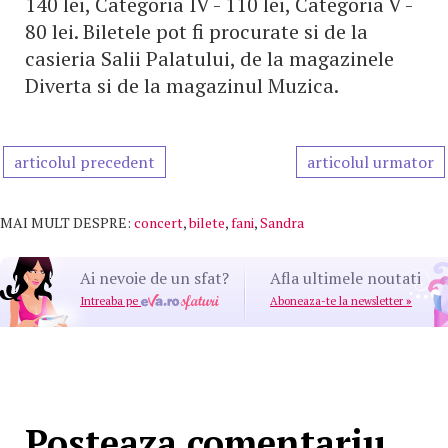
140 lei, Categoria IV - 110 lei, Categoria V -
80 lei. Biletele pot fi procurate si de la
casieria Salii Palatului, de la magazinele
Diverta si de la magazinul Muzica.
articolul precedent
articolul urmator
MAI MULT DESPRE:
concert
,
bilete
,
fani
,
Sandra
Ai nevoie de un sfat?
Afla ultimele noutati
Intreaba pe
Aboneaza-te la newsletter
»
Posteaza comentariu