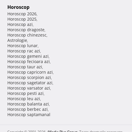
Horoscop
Horoscop 2026
,
Horoscop 2025
,
Horoscop azi
,
Horoscop dragoste
,
Horoscop chinezesc
,
Astrologie
,
Horoscop lunar
,
Horoscop rac azi
,
Horoscop gemeni azi
,
Horoscop fecioara azi
,
Horoscop taur azi
,
Horoscop capricorn azi
,
Horoscop scorpion azi
,
Horoscop sagetator azi
,
Horoscop varsator azi
,
Horoscop pesti azi
,
Horoscop leu azi
,
Horoscop balanta azi
,
Horoscop berbec azi
,
Horoscop saptamanal
Copyright © 2001-2026,
iMedia Plus Group
. Toate drepturile rezervate