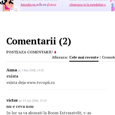
Intreaba pe
Aboneaza-te la newsletter
»
Comentarii (2)
POSTEAZA COMENTARIU
Afiseaza:
Cele mai recente
|
Cronol
Anna
pe 5 Mai 2008, 19:05
exista
exista deja www.tvcopii.ro
victor
pe 23 Apr 2008, 15:29
nu e ceva nou
In loc sa va abonati la Boom Extrasatelit, v-as