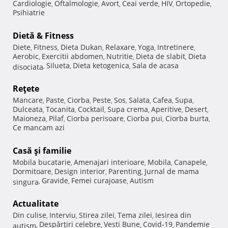
Cardiologie
Oftalmologie
Avort
Ceai verde
HIV
Ortopedie
,
,
,
,
,
,
Psihiatrie
Dietă & Fitness
Diete
Fitness
Dieta Dukan
Relaxare
Yoga
Intretinere
,
,
,
,
,
,
Aerobic
Exercitii abdomen
Nutritie
Dieta de slabit
Dieta
,
,
,
,
Silueta
Dieta ketogenica
Sala de acasa
disociata
,
,
,
Reţete
Mancare
Paste
Ciorba
Peste
Sos
Salata
Cafea
Supa
,
,
,
,
,
,
,
,
Dulceata
Tocanita
Cocktail
Supa crema
Aperitive
Desert
,
,
,
,
,
,
Maioneza
Pilaf
Ciorba perisoare
Ciorba pui
Ciorba burta
,
,
,
,
,
Ce mancam azi
Casă şi familie
Mobila bucatarie
Amenajari interioare
Mobila
Canapele
,
,
,
,
Dormitoare
Design interior
Parenting
Jurnal de mama
,
,
,
Gravide
Femei curajoase
Autism
singura
,
,
,
Actualitate
Din culise
Interviu
Stirea zilei
Tema zilei
Iesirea din
,
,
,
,
Despărţiri celebre
Vesti Bune
Covid-19
Pandemie
autism
,
,
,
,