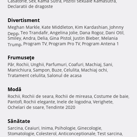
Casatorie
Sex
Kama Sutra
Pozitii sexuale Kamasutra
,
,
,
,
Declaratii de dragoste
Divertisment
Meghan Markle
Kate Middleton
Kim Kardashian
Johnny
,
,
,
Teo Trandafir
Angelina Jolie
Dana Rogoz
Dani Otil
Depp
,
,
,
,
,
Smiley
Andra
Delia
Gina Pistol
Justin Bieber
Melania
,
,
,
,
,
Program TV
Program Pro TV
Program Antena 1
Trump
,
,
,
Frumuseţe
Păr
Rochii
Unghii
Parfumuri
Coafuri
Machiaj
Sani
,
,
,
,
,
,
,
Manichiura
Sampon
Buze
Celulita
Machiaj ochi
,
,
,
,
,
Tratament celulita
Salonul de acasa
,
Modă
Rochii
Rochii de seara
Rochii de mireasa
Costume de baie
,
,
,
,
Pantofi
Rochii elegante
Inele de logodna
Verighete
,
,
,
,
Ochelari de soare
Tendinte 2020
,
Sănătate
Sarcina
Ceaiuri
Inima
Psihologie
Ginecologie
,
,
,
,
,
Stomatologie
Colesterol
Anticonceptionale
Test sarcina
,
,
,
,