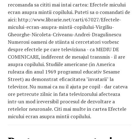
recomanda sa cititi mai intai cartea: Efectele micului
ecran asupra mintii copilului. Puteti sa o comandati de
aici: http://www.librarie.net/carti/67027/Efectele-
micului-ecran-asupra-mintii-copilului-Virgiliu-
Gheorghe-Nicoleta-Criveanu-Andrei-Dragulinescu
Numerosi oameni de stiinta si cercetatori vorbesc
despre efectele pe care televiziuna - ca MEDIU DE
COMINICARE, indiferent de mesajul transmis - il are
asupra copilului. Studiile americane (in America
ruleaza din anul 1969 programul educativ Sesame
Street) au demonstrat eficacitatea "invatarii" la
televizor. Nu numai ca nu il ajuta pe copil - dar cateva
ore petrecute zilnic in fata televizorului afecteaza
intr-un mod ireversibil procesul de dezvoltare a
retelelor neuronale. Citi mai multe in cartea Efectele
micului ecran asupra mintii copilului.