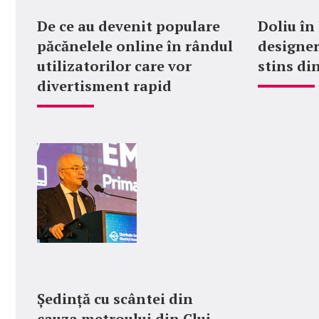
De ce au devenit populare
Doliu în
păcănelele online în rândul
designer
utilizatorilor care vor
stins din
divertisment rapid
Ședință cu scântei din
cauza metroului din Cluj.