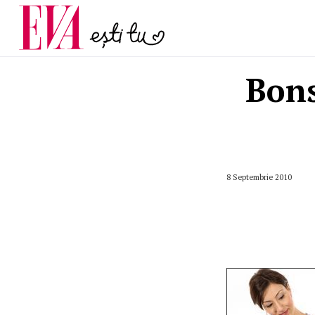
și 60 de ani. De ce te t
Carieră
pe măsură ce înaintez
Actualitate
Bons
8 Septembrie 2010