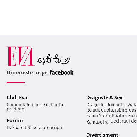
Urmareste-ne pe
Club Eva
Dragoste & Sex
Comunitatea unde eşti între
Dragoste
Romantic
Viat
,
,
prietene.
Relatii
Cuplu
Iubire
Cas
,
,
,
Kama Sutra
Pozitii sexu
,
Forum
Declaratii d
Kamasutra
,
Dezbate tot ce te preocupă
Divertisment