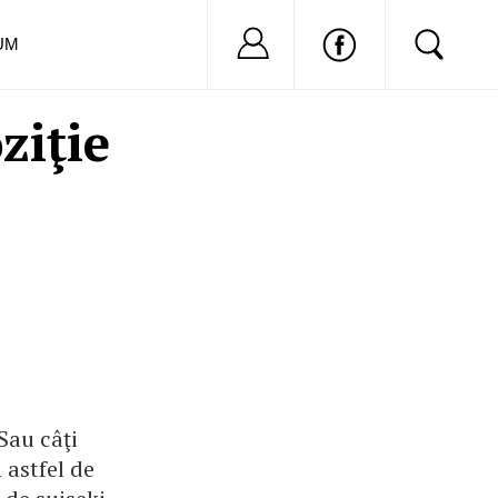
Nu ai cont?
Inregistreaza-
UM
ziţie
Sau câţi
 astfel de