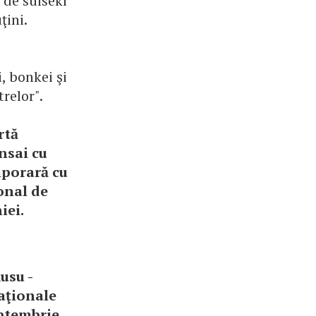
 de suiseki
ţini.
, bonkei şi
trelor".
rtă
nsai cu
mporară cu
ional de
iei.
usu -
aţionale
eptembrie