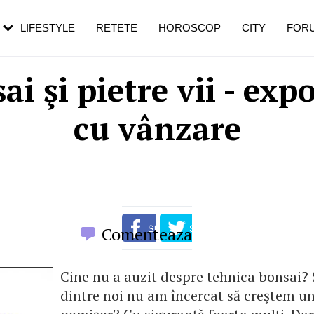
rezești mai des
Cât durează, cum te pregătești și cât
i în vârstă
de dureroasă este investigația
LIFESTYLE
RETETE
HOROSCOP
CITY
FOR
ai şi pietre vii - expo
cu vânzare
Comenteaza
Cine nu a auzit despre tehnica bonsai? 
dintre noi nu am încercat să creştem un