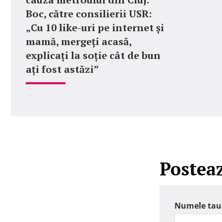
Boc, către consilierii USR:
„Cu 10 like-uri pe internet și
mamă, mergeți acasă,
explicați la soție cât de bun
ați fost astăzi”
Postea
Numele tau