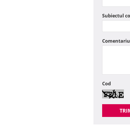
Subiectul c
Comentariu
Cod
TRI