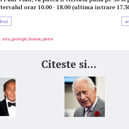
tervalul orar 10.00 - 18.00 (ultima intrare 17.30
dent
ar
:
arta
,
geologie
,
bonsai
,
pietre
Citeste si...