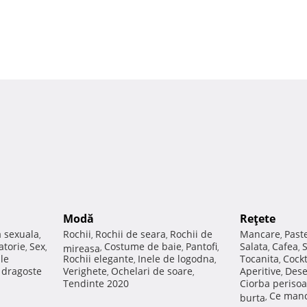
Modă
Reţete
a sexuala
Rochii
Rochii de seara
Rochii de
Mancare
Past
,
,
,
,
atorie
Sex
Costume de baie
Pantofi
Salata
Cafea
,
,
mireasa
,
,
,
,
,
ale
Rochii elegante
Inele de logodna
Tocanita
Cockt
,
,
,
e dragoste
Verighete
Ochelari de soare
Aperitive
Dese
,
,
,
Tendinte 2020
Ciorba perisoa
Ce manc
burta
,