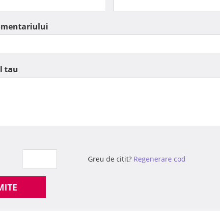
omentariului
l tau
Greu de citit?
Regenerare cod
MITE