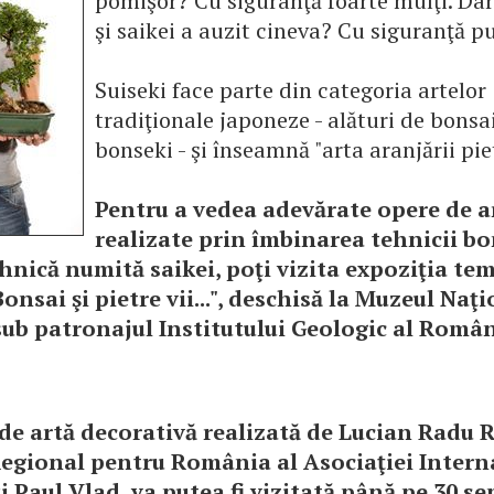
pomişor? Cu siguranţă foarte mulţi. Dar
şi saikei a auzit cineva? Cu siguranţă pu
Suiseki face parte din categoria artelor
tradiţionale japoneze - alături de bonsai
bonseki - şi înseamnă "arta aranjării pie
Pentru a vedea adevărate opere de a
realizate prin îmbinarea tehnicii bo
ehnică numită saikei, poţi vizita expoziţia te
onsai şi pietre vii...", deschisă la Muzeul Naţ
ub patronajul Institutului Geologic al Român
de artă decorativă realizată de Lucian Radu R
Regional pentru România al Asociaţiei Intern
şi Paul Vlad, va putea fi vizitată până pe 30 s