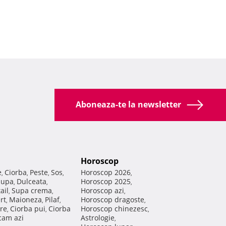
Aboneaza-te la newsletter
Horoscop
e
Ciorba
Peste
Sos
Horoscop 2026
,
,
,
,
,
Supa
Dulceata
Horoscop 2025
,
,
,
ail
Supa crema
Horoscop azi
,
,
,
rt
Maioneza
Pilaf
Horoscop dragoste
,
,
,
,
re
Ciorba pui
Ciorba
Horoscop chinezesc
,
,
,
am azi
Astrologie
,