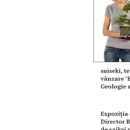
suiseki, t
vânzare "B
Geologie s
Expoziţia 
Director 
de saikei 