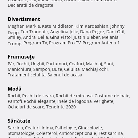
Declaratii de dragoste
Divertisment
Meghan Markle
Kate Middleton
Kim Kardashian
Johnny
,
,
,
Teo Trandafir
Angelina Jolie
Dana Rogoz
Dani Otil
Depp
,
,
,
,
,
Smiley
Andra
Delia
Gina Pistol
Justin Bieber
Melania
,
,
,
,
,
Program TV
Program Pro TV
Program Antena 1
Trump
,
,
,
Frumuseţe
Păr
Rochii
Unghii
Parfumuri
Coafuri
Machiaj
Sani
,
,
,
,
,
,
,
Manichiura
Sampon
Buze
Celulita
Machiaj ochi
,
,
,
,
,
Tratament celulita
Salonul de acasa
,
Modă
Rochii
Rochii de seara
Rochii de mireasa
Costume de baie
,
,
,
,
Pantofi
Rochii elegante
Inele de logodna
Verighete
,
,
,
,
Ochelari de soare
Tendinte 2020
,
Sănătate
Sarcina
Ceaiuri
Inima
Psihologie
Ginecologie
,
,
,
,
,
Stomatologie
Colesterol
Anticonceptionale
Test sarcina
,
,
,
,