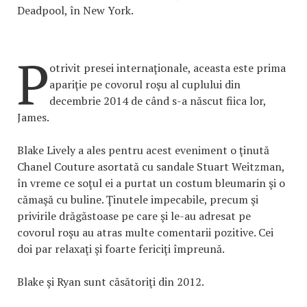
Deadpool, în New York.
P
otrivit presei internaţionale, aceasta este prima
apariţie pe covorul roşu al cuplului din
decembrie 2014 de când s-a născut fiica lor,
James.
Blake Lively a ales pentru acest eveniment o ţinută
Chanel Couture asortată cu sandale Stuart Weitzman,
în vreme ce soţul ei a purtat un costum bleumarin şi o
cămaşă cu buline. Ţinutele impecabile, precum şi
privirile drăgăstoase pe care şi le-au adresat pe
covorul roşu au atras multe comentarii pozitive. Cei
doi par relaxaţi şi foarte fericiţi împreună.
Blake şi Ryan sunt căsătoriţi din 2012.