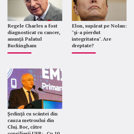
Regele Charles a fost
Elon, supărat pe Nolan:
diagnosticat cu cancer,
"şi-a pierdut
anunță Palatul
integritatea". Are
Buckingham
dreptate?
Ședință cu scântei din
cauza metroului din
Cluj. Boc, către
consilierii USR: „Cu 10