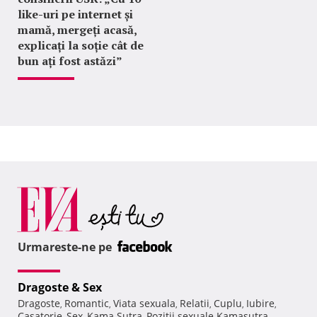
like-uri pe internet și
mamă, mergeți acasă,
explicați la soție cât de
bun ați fost astăzi”
Urmareste-ne pe
Dragoste & Sex
Dragoste
Romantic
Viata sexuala
Relatii
Cuplu
Iubire
,
,
,
,
,
,
Casatorie
Sex
Kama Sutra
Pozitii sexuale Kamasutra
,
,
,
,