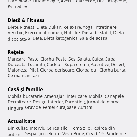
Cardiologie
Oftalmologie
Avort
Ceai verde
HIV
Ortopedie
,
,
,
,
,
,
Psihiatrie
Dietă & Fitness
Diete
Fitness
Dieta Dukan
Relaxare
Yoga
Intretinere
,
,
,
,
,
,
Aerobic
Exercitii abdomen
Nutritie
Dieta de slabit
Dieta
,
,
,
,
Silueta
Dieta ketogenica
Sala de acasa
disociata
,
,
,
Reţete
Mancare
Paste
Ciorba
Peste
Sos
Salata
Cafea
Supa
,
,
,
,
,
,
,
,
Dulceata
Tocanita
Cocktail
Supa crema
Aperitive
Desert
,
,
,
,
,
,
Maioneza
Pilaf
Ciorba perisoare
Ciorba pui
Ciorba burta
,
,
,
,
,
Ce mancam azi
Casă şi familie
Mobila bucatarie
Amenajari interioare
Mobila
Canapele
,
,
,
,
Dormitoare
Design interior
Parenting
Jurnal de mama
,
,
,
Gravide
Femei curajoase
Autism
singura
,
,
,
Actualitate
Din culise
Interviu
Stirea zilei
Tema zilei
Iesirea din
,
,
,
,
Despărţiri celebre
Vesti Bune
Covid-19
Pandemie
autism
,
,
,
,