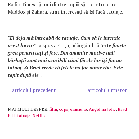
Radio Times că unii dintre copiii săi, printre care
Maddox și Zahara, sunt interesați să își facă tatuaje.
"Ei deja mă întreabă de tatuaje. Cum să le interzic
acest lucru?"
, a spus actrița, adăugând că
"este foarte
greu pentru tați și fete. Din anumite motive unii
bărbații sunt mai sensibili când fiicele lor își fac un
tatuaj. Și Brad crede că fetele nu fac nimic rău. Este
topit după ele"
.
articolul precedent
articolul urmator
MAI MULT DESPRE:
film
,
copii
,
emisiune
,
Angelina Jolie
,
Brad
Pitt
,
tatuaje
,
Netflix