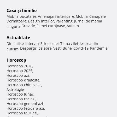
Casă şi familie
Mobila bucatarie
Amenajari interioare
Mobila
Canapele
,
,
,
,
Dormitoare
Design interior
Parenting
Jurnal de mama
,
,
,
Gravide
Femei curajoase
Autism
singura
,
,
,
Actualitate
Din culise
Interviu
Stirea zilei
Tema zilei
Iesirea din
,
,
,
,
Despărţiri celebre
Vesti Bune
Covid-19
Pandemie
autism
,
,
,
,
Horoscop
Horoscop 2026
,
Horoscop 2025
,
Horoscop azi
,
Horoscop dragoste
,
Horoscop chinezesc
,
Astrologie
,
Horoscop lunar
,
Horoscop rac azi
,
Horoscop gemeni azi
,
Horoscop fecioara azi
,
Horoscop taur azi
,