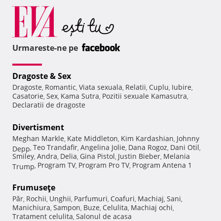
Urmareste-ne pe
Dragoste & Sex
Dragoste
Romantic
Viata sexuala
Relatii
Cuplu
Iubire
,
,
,
,
,
,
Casatorie
Sex
Kama Sutra
Pozitii sexuale Kamasutra
,
,
,
,
Declaratii de dragoste
Divertisment
Meghan Markle
Kate Middleton
Kim Kardashian
Johnny
,
,
,
Teo Trandafir
Angelina Jolie
Dana Rogoz
Dani Otil
Depp
,
,
,
,
,
Smiley
Andra
Delia
Gina Pistol
Justin Bieber
Melania
,
,
,
,
,
Program TV
Program Pro TV
Program Antena 1
Trump
,
,
,
Frumuseţe
Păr
Rochii
Unghii
Parfumuri
Coafuri
Machiaj
Sani
,
,
,
,
,
,
,
Manichiura
Sampon
Buze
Celulita
Machiaj ochi
,
,
,
,
,
Tratament celulita
Salonul de acasa
,