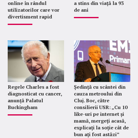
online în rândul
a stins din viață la 93
utilizatorilor care vor
de ani
divertisment rapid
Regele Charles a fost
Ședință cu scântei din
diagnosticat cu cancer,
cauza metroului din
anunță Palatul
Cluj. Boc, către
Buckingham
consilierii USR: „Cu 10
like-uri pe internet și
mamă, mergeți acasă,
explicați la soție cât de
bun ați fost astăzi”