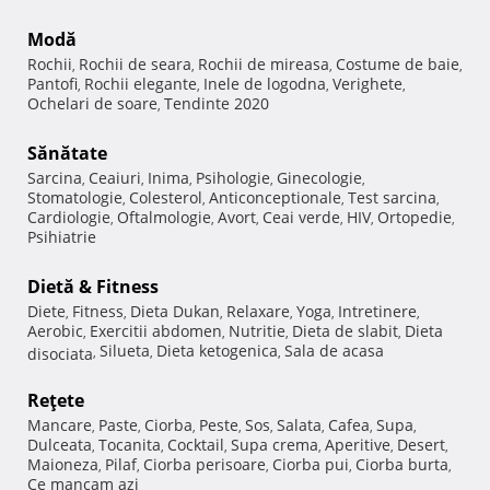
Modă
Rochii
Rochii de seara
Rochii de mireasa
Costume de baie
,
,
,
,
Pantofi
Rochii elegante
Inele de logodna
Verighete
,
,
,
,
Ochelari de soare
Tendinte 2020
,
Sănătate
Sarcina
Ceaiuri
Inima
Psihologie
Ginecologie
,
,
,
,
,
Stomatologie
Colesterol
Anticonceptionale
Test sarcina
,
,
,
,
Cardiologie
Oftalmologie
Avort
Ceai verde
HIV
Ortopedie
,
,
,
,
,
,
Psihiatrie
Dietă & Fitness
Diete
Fitness
Dieta Dukan
Relaxare
Yoga
Intretinere
,
,
,
,
,
,
Aerobic
Exercitii abdomen
Nutritie
Dieta de slabit
Dieta
,
,
,
,
Silueta
Dieta ketogenica
Sala de acasa
disociata
,
,
,
Reţete
Mancare
Paste
Ciorba
Peste
Sos
Salata
Cafea
Supa
,
,
,
,
,
,
,
,
Dulceata
Tocanita
Cocktail
Supa crema
Aperitive
Desert
,
,
,
,
,
,
Maioneza
Pilaf
Ciorba perisoare
Ciorba pui
Ciorba burta
,
,
,
,
,
Ce mancam azi