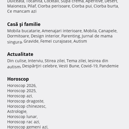
Dulceata
Tocanita
Cocktail
Supa crema
Aperitive
Desert
,
,
,
,
,
,
Maioneza
Pilaf
Ciorba perisoare
Ciorba pui
Ciorba burta
,
,
,
,
,
Ce mancam azi
Casă şi familie
Mobila bucatarie
Amenajari interioare
Mobila
Canapele
,
,
,
,
Dormitoare
Design interior
Parenting
Jurnal de mama
,
,
,
Gravide
Femei curajoase
Autism
singura
,
,
,
Actualitate
Din culise
Interviu
Stirea zilei
Tema zilei
Iesirea din
,
,
,
,
Despărţiri celebre
Vesti Bune
Covid-19
Pandemie
autism
,
,
,
,
Horoscop
Horoscop 2026
,
Horoscop 2025
,
Horoscop azi
,
Horoscop dragoste
,
Horoscop chinezesc
,
Astrologie
,
Horoscop lunar
,
Horoscop rac azi
,
Horoscop gemeni azi
,