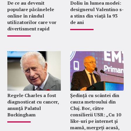
De ce au devenit
Doliu în lumea modei:
populare păcănelele
designerul Valentino s-
online în rândul
a stins din viață la 93
utilizatorilor care vor
de ani
divertisment rapid
Regele Charles a fost
Ședință cu scântei din
diagnosticat cu cancer,
cauza metroului din
anunță Palatul
Cluj. Boc, către
Buckingham
consilierii USR: „Cu 10
like-uri pe internet și
mamă, mergeți acasă,