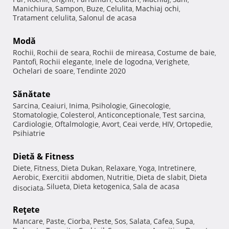
Manichiura
Sampon
Buze
Celulita
Machiaj ochi
,
,
,
,
,
Tratament celulita
Salonul de acasa
,
Modă
Rochii
Rochii de seara
Rochii de mireasa
Costume de baie
,
,
,
,
Pantofi
Rochii elegante
Inele de logodna
Verighete
,
,
,
,
Ochelari de soare
Tendinte 2020
,
Sănătate
Sarcina
Ceaiuri
Inima
Psihologie
Ginecologie
,
,
,
,
,
Stomatologie
Colesterol
Anticonceptionale
Test sarcina
,
,
,
,
Cardiologie
Oftalmologie
Avort
Ceai verde
HIV
Ortopedie
,
,
,
,
,
,
Psihiatrie
Dietă & Fitness
Diete
Fitness
Dieta Dukan
Relaxare
Yoga
Intretinere
,
,
,
,
,
,
Aerobic
Exercitii abdomen
Nutritie
Dieta de slabit
Dieta
,
,
,
,
Silueta
Dieta ketogenica
Sala de acasa
disociata
,
,
,
Reţete
Mancare
Paste
Ciorba
Peste
Sos
Salata
Cafea
Supa
,
,
,
,
,
,
,
,