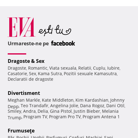
Urmareste-ne pe
Dragoste & Sex
Dragoste
Romantic
Viata sexuala
Relatii
Cuplu
Iubire
,
,
,
,
,
,
Casatorie
Sex
Kama Sutra
Pozitii sexuale Kamasutra
,
,
,
,
Declaratii de dragoste
Divertisment
Meghan Markle
Kate Middleton
Kim Kardashian
Johnny
,
,
,
Teo Trandafir
Angelina Jolie
Dana Rogoz
Dani Otil
Depp
,
,
,
,
,
Smiley
Andra
Delia
Gina Pistol
Justin Bieber
Melania
,
,
,
,
,
Program TV
Program Pro TV
Program Antena 1
Trump
,
,
,
Frumuseţe
Păr
Rochii
Unghii
Parfumuri
Coafuri
Machiaj
Sani
,
,
,
,
,
,
,