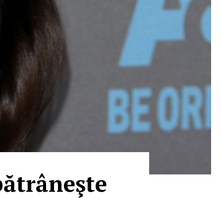
mbătrâneşte