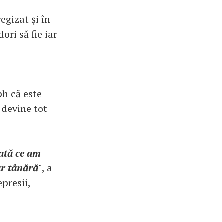
egizat şi în
ori să fie iar
ph că este
 devine tot
ată ce am
ar tânără
", a
presii,