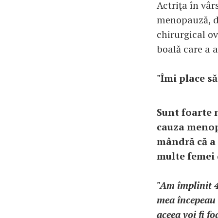
Actriţa în vâr
menopauză, du
chirurgical ov
boală care a a
"Îmi place s
Sunt foarte 
cauza menopa
mândră că a 
multe femei 
"Am împlinit 4
mea începeau 
aceea voi fi fo