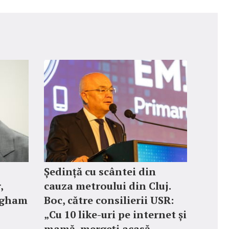
Ședință cu scântei din
,
cauza metroului din Cluj.
ngham
Boc, către consilierii USR:
„Cu 10 like-uri pe internet și
mamă, mergeți acasă,