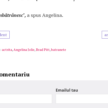
îmbătrânesc",
a spus Angelina.
dent
ar
:
actrita
,
Angelina Jolie
,
Brad Pitt
,
batranete
comentariu
Emailul tau