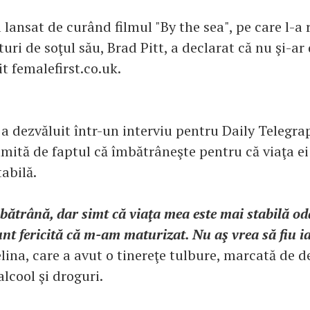
a lansat de curând filmul "By the sea", pe care l-a r
turi de soţul său, Brad Pitt, a declarat că nu şi-ar d
it femalefirst.co.uk.
 a dezvăluit într-un interviu pentru Daily Telegra
mită de faptul că îmbătrâneşte pentru că viaţa ei
abilă.
bătrână, dar simt că viaţa mea este mai stabilă od
nt fericită că m-am maturizat. Nu aş vrea să fiu i
ina, care a avut o tinereţe tulbure, marcată de de
lcool şi droguri.