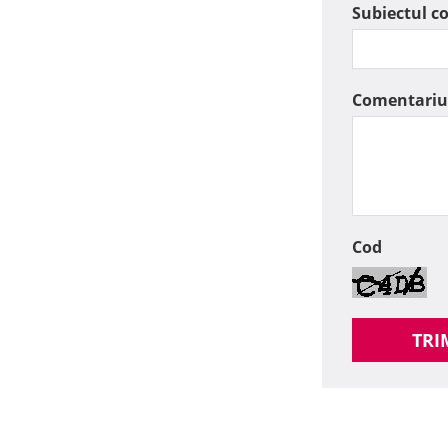
Subiectul c
Comentariu
Cod
TRI