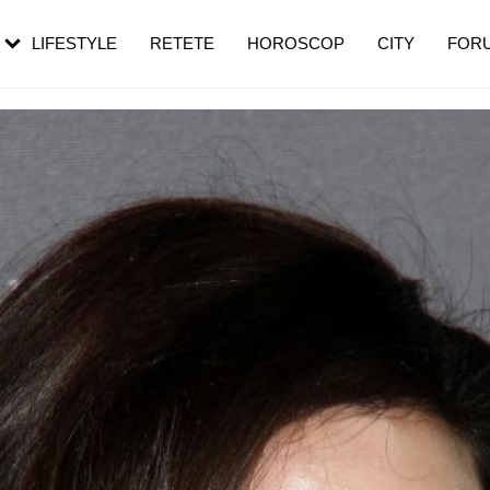
rebui să mergi
și 60 de ani. De ce te trezești mai des
pe măsură ce înaintezi în vârstă
LIFESTYLE
RETETE
HOROSCOP
CITY
FOR