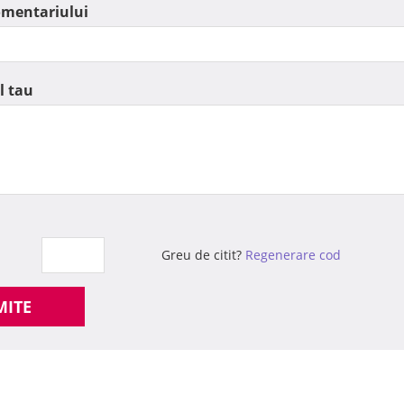
omentariului
l tau
Greu de citit?
Regenerare cod
MITE