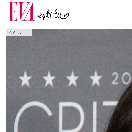
menopauză și când ar t
Carieră
la medic
Actualitate
© Copyright: