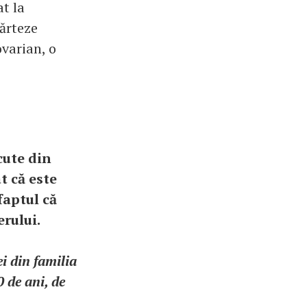
at la
ărteze
ovarian, o
cute din
t că este
faptul că
rului.
ei din familia
 de ani, de