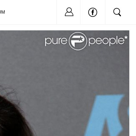
Nu ai cont?
Inregistreaza-
UM