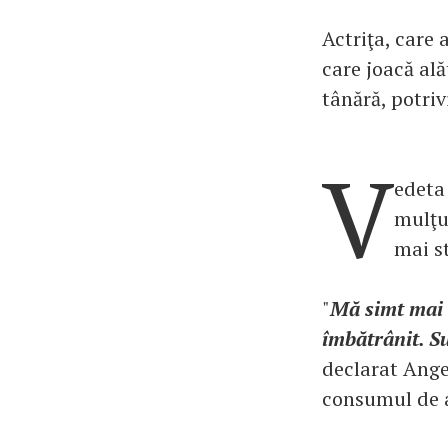
Actriţa, care 
care joacă ală
tânără, potriv
V
edeta
mulţu
mai st
"
Mă simt mai 
îmbătrânit. Su
declarat Angel
consumul de a