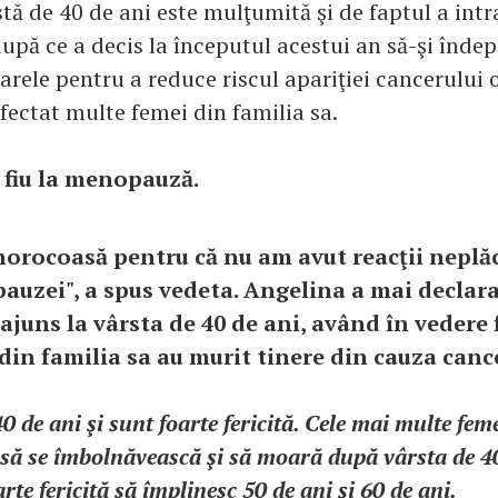
stă de 40 de ani este mulţumită şi de faptul a intr
pă ce a decis la începutul acestui an să-şi îndep
arele pentru a reduce riscul apariţiei cancerului 
fectat multe femei din familia sa.
ă fiu la menopauză.
norocoasă pentru că nu am avut reacţii neplă
uzei", a spus vedeta. Angelina a mai declara
ajuns la vârsta de 40 de ani, având în vedere 
din familia sa au murit tinere din cauza cance
0 de ani şi sunt foarte fericită. Cele mai multe fem
să se îmbolnăvească şi să moară după vârsta de 40
arte fericită să împlinesc 50 de ani şi 60 de ani.